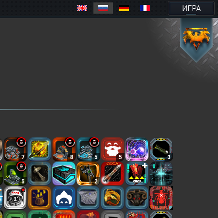
ИГРА
7
8
5
5
3
7
5
2