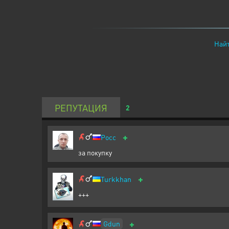
Найт
РЕПУТАЦИЯ
2
+
Pocc
за покупку
+
Turkkhan
+++
+
Gdun