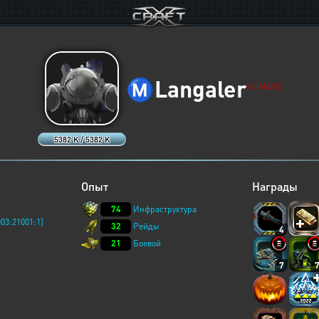
Ⓜ️
Langaler
HUMANS
5382 K / 5382 K
Опыт
Награды
74
Инфраструктура
03:21001:1]
32
Рейды
4
21
Боевой
7