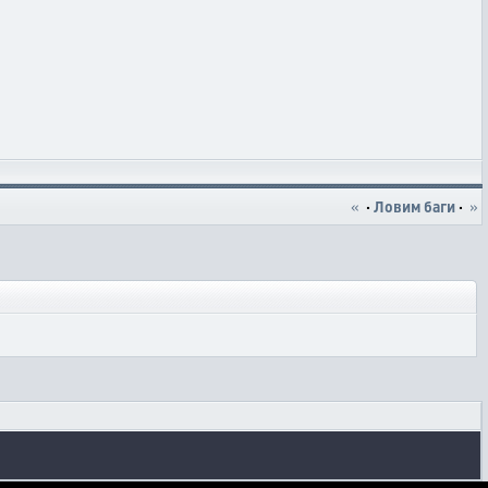
«
·
Ловим баги
·
»