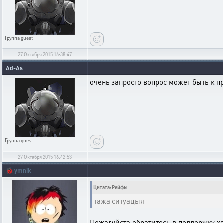
Группа
guest
27 Октября 2015 16:38:47
Ad-As
очень запросто вопрос может быть к п
Группа
guest
27 Октября 2015 16:42:53
🐞
ymnik
Цитата: Рейфы
тажа ситуацыя
Пожалуйста обратитесь в поддержку xs