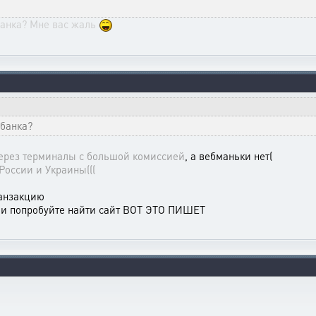
обанка? Мне вас жаль
обанка?
через терминалы с большой комиссией
, а вебманьки нет(
России и Украины(((
анзакцию
или попробуйте найти сайт ВОТ ЭТО ПИШЕТ