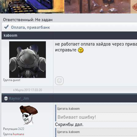
Ответственный: Не задан
Оплата
,
приватбанк
kaboom
не работает оплата хайдов через прив
исправьте
Группа
guest
6 Марта 2012 17:03:20
💀
Raynor_Jim
Цитата: kaboom
Вибивает ошибку!
Скринбы дал.
Репутация
2422
Цитата: kaboom
Группа
humans