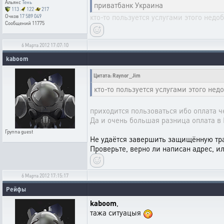
Альянс
Тень
приватбанк Украина
113
122
217
кто-то пользуется услугами этого нед
Очков
17 589 049
Сообщений
11775
6 Марта 2012 17:07:10
kaboom
Цитата: Raynor_Jim
кто-то пользуется услугами этого нед
приходится пользоваться ибо оплата 
Да и очень большая разница оплата в 
Группа
guest
Не удаётся завершить защищённую тр
Проверьте, верно ли написан адрес, 
6 Марта 2012 17:15:17
Рейфы
kaboom
,
тажа ситуацыя