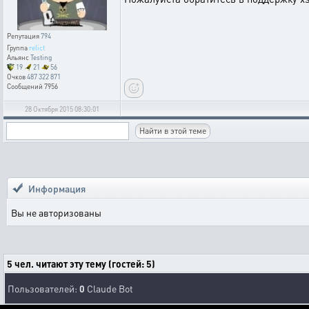
Репутация
794
Группа
relict
Альянс
Testing
19
21
56
Очков
487 322 871
Сообщений
7956
28 Октября 2015 08:30:01
Информация
Вы не авторизованы
5 чел. читают эту тему (гостей: 5)
Пользователей:
0
Claude Bot