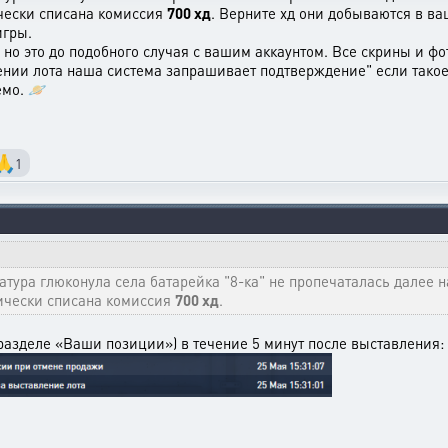
ически списана комиссия
700 хд
. Верните хд они добываются в ва
игры.
но это до подобного случая с вашим аккаунтом. Все скрины и фо
ении лота наша система запрашивает подтверждение" если такое 
емо. 🪐
🙏
1
атура глюконула села батарейка "8-ка" не пропечаталась далее н
тически списана комиссия
700 хд
.
разделе «Ваши позиции») в течение 5 минут после выставления: