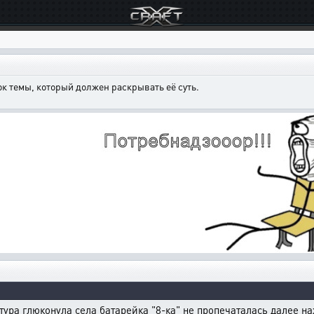
к темы, который должен раскрывать её суть.
тура глюконула села батарейка "8-ка" не пропечаталась далее на