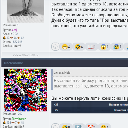
выставлен за 1 хд вместо 18, автомат
Так нельзя. Все хайды списали за год 
Сообщество можете позлорадствовать, 
Думаю будет что то типа "При выставл
поважнее, это уже избито и предсказу
Репутация
8
Группа
xerj
Альянс
OCA
63
44
42
Очков
1 522 015
😁
🤣
📖
😱
😰
4
4
1
1
1
Сообщений
93
25 Мая 2026 15:28:34
UncleanOne
Цитата: Mole
Выставлял на биржу ряд лотов, клави
выставлен за 1 хд вместо 18, автома
Вы можете вернуть лот и комиссию (в 
Репутация
-207
Группа
Terminator
108
7
48
🤣
🔝
🤡
🤭
5
1
1
1
Сообщений
8667