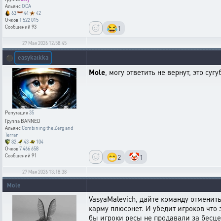
Альянс
OCA
63
44
42
Очков
1 522 015
😂
1
Сообщений
93
27 Мая 2026 12:58:45
easykatkka
⚫
Mole
, могу ответить не вернут, это с
Репутация
35
Группа
BANNED
Альянс
Combining the Zerg and
Terran
82
43
104
Очков
7 466 658
😁
🤡
2
1
Сообщений
91
27 Мая 2026 13:18:38
Mole
VasyaMalevich, дайте команду отменит
карму плюсонет. И убедит игроков что 
бы игроки ресы не продавали за бесце