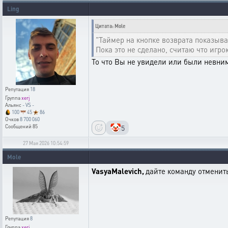
Ling
Цитата: Mole
"Таймер на кнопке возврата показыва
Пока это не сделано, считаю что игр
То что Вы не увидели или были невним
Репутация
18
Группа
xerj
Альянс
- VS -
100
45
86
Очков
8 700 060
🤡
5
Сообщений
85
27 Мая 2026 10:54:59
Mole
VasyaMalevich,
дайте команду отменить
Репутация
8
Группа
xerj