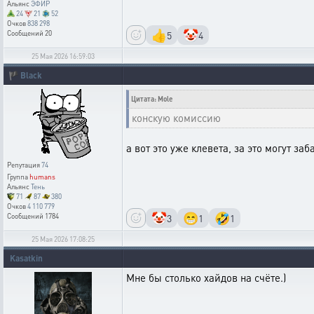
Альянс
ЭФИР
24
21
52
Очков
838 298
👍
🤡
5
4
Сообщений
20
25 Мая 2026 16:59:03
🏴
Black
Цитата: Mole
конскую комиссию
а вот это уже клевета, за это могут за
Репутация
74
Группа
humans
Альянс
Тень
71
87
380
Очков
4 110 779
🤡
😁
🤣
3
1
1
Сообщений
1784
25 Мая 2026 17:08:25
Kasatkin
Мне бы столько хайдов на счёте.)