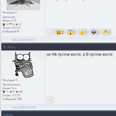
Репутация
8
Группа
xerj
Альянс
OCA
63
44
42
Очков
1 522 015
😆
😱
👍
👽
🐣
2
1
1
1
1
Сообщений
93
1 Июля 2026 10:28:37
🏴
Black
не НА пустом месте, в В пустом месте
Репутация
74
Группа
humans
Альянс
Тень
71
87
380
Очков
4 110 779
Сообщений
1784
1 Июля 2026 10:35:53
Lucius