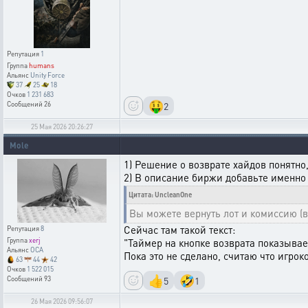
Репутация
1
Группа
humans
Альянс
Unity Force
37
25
18
Очков
1 231 683
🤑
2
Сообщений
26
25 Мая 2026 20:26:27
Mole
1) Решение о возврате хайдов понятно,
2) В описание биржи добавьте именно
Цитата: UncleanOne
Вы можете вернуть лот и комиссию (в
Сейчас там такой текст:
Репутация
8
Группа
xerj
"Таймер на кнопке возврата показывае
Альянс
OCA
Пока это не сделано, считаю что игро
63
44
42
Очков
1 522 015
👍
🤣
5
1
Сообщений
93
26 Мая 2026 09:56:07