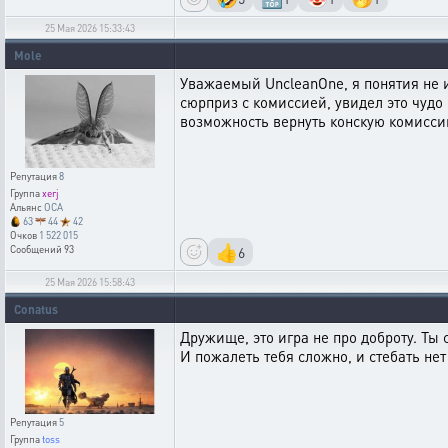
25 Мая 2026 15:33:43
Mole
Уважаемый UncleanOne, я понятия не и
сюрприз с комиссией, увидел это чудо
возможность вернуть конскую комиссию
Репутация
8
Группа
xerj
Альянс
OCA
63
44
42
Очков
1 522 015
👍
6
Сообщений
93
25 Мая 2026 15:58:43
Conatus
Дружище, это игра не про доброту. Ты 
И пожалеть тебя сложно, и стебать не
Репутация
5
Группа
toss