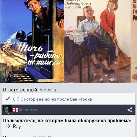
Ответственный:
Victoria
О П С котори не исчез после Бан игрока
🇬🇪
imedaxxx
Пользователь, на котором была обнаружена проблема:
-
_-X-Ray