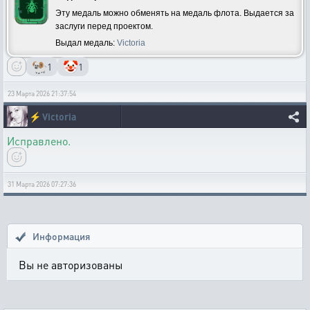
Эту медаль можно обменять на медаль флота. Выдается за
заслуги перед проектом.
Выдал медаль:
Victoria
🐏
🤡
1
1
23 Марта 2026 21:37:54
⚡
Victoria
Исправлено.
31 Марта 2026 07:27:36
Информация
Вы не авторизованы