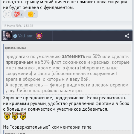
окна,хоть крышу меняй ничего не поможет пока ситуация
не будет решена с фундаментом.
💯
✊
2
1
15 Марта 2026 14:51:35
❄️
Valliant
Цитата: MATKA
предлагаю по умолчанию
затемнить
на 50% или сделать
прозрачным
на 50% флот союзников и красных, которые
мне помогают, кроме моего флота (оборонительные
сооружения) и флота (оборонительные сооружения)
врага в обороне, с которым я веду бой.
А переключатель — фильтр видимости в левом верхнем
углу. Либо в настройках параметры.
Хорошее предложение, поддерживаю. Если реализовать
не кривыми руками, удобство управления флотами в боях
с большим количеством участников добавиться.
На "содержательные" комментарии типа