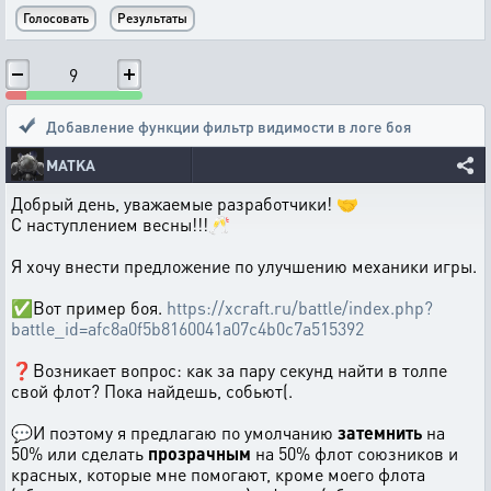
9
Добавление функции фильтр видимости в логе боя
MATKA
Добрый день, уважаемые разработчики! 🤝
С наступлением весны!!!🥂
Я хочу внести предложение по улучшению механики игры.
✅Вот пример боя.
https://xcraft.ru/battle/index.php?
battle_id=afc8a0f5b8160041a07c4b0c7a515392
❓Возникает вопрос: как за пару секунд найти в толпе
свой флот? Пока найдешь, собьют(.
💬И поэтому я предлагаю по умолчанию
затемнить
на
50% или сделать
прозрачным
на 50% флот союзников и
красных, которые мне помогают, кроме моего флота