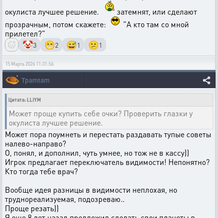
окулиста лучшее решение.
затемнят, или сделают
прозрачным, потом скажете:
"А кто там со мной
прилетел?"
🤡
😁
😅
😕
3
2
1
1
15 Марта 2026 11:31:56
Tpamtam
Цитата: LLIYM
Может проще купить себе очки? Проверить глазки у
окулиста лучшее решение.
Может пора поумнеть и перестать раздавать тупые советы
налево-направо?
О, понял, и дополнил, чуть умнее, но тож не в кассу))
Игрок предлагает переключатель видимости! Непонятно?
Кто тогда тебе врач?
Вообще идея разницы в видимости неплохая, но
труднореализуемая, подозреваю..
Проще резать))
Я еще 8 лет назад предложил сделать свои планеты в