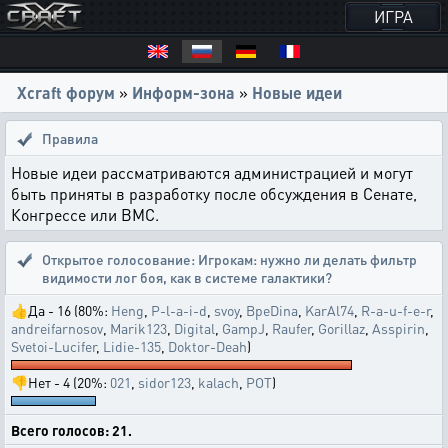
ИГРА
Xcraft форум
»
Информ-зона
»
Новые идеи
Правила
Новые идеи рассматриваются администрацией и могут
быть приняты в разработку после обсуждения в Сенате,
Конгрессе или ВМС.
Открытое голосование:
Игрокам: нужно ли делать фильтр
видимости лог боя, как в системе галактики?
👍Да - 16 (80%:
Heng
,
P-l-a-i-d
,
svoy
,
BpeDina
,
KarAl74
,
R-a-u-f-e-r
,
andreifarnosov
,
Marik123
,
Digital
,
GampJ
,
Raufer
,
Gorillaz
,
Asspirin
,
Svetoi-Lucifer
,
Lidie-135
,
Doktor-Deah
)
👎Нет - 4 (20%:
021
,
sidor123
,
kalach
,
POT
)
Всего голосов: 21.