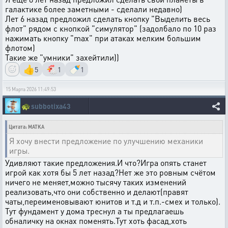
галактике более заметными - сделали недавно)
Лет 6 назад предложил сделать кнопку "Выделить весь
флот" рядом с кнопкой "симулятор" (задолбало по 10 раз
нажимать кнопку "max" при атаках мелким большим
флотом)
Такие же "умники" захейтили))
👍
🐔
🍼
5
1
1
15 Марта 2026 11:49:53
🐢
subbotixa43
Цитата: MATKA
Я хочу внести предложение по улучшению механики
игры.
Удивляют такие предложения.И что?Игра опять станет
игрой как хотя бы 5 лет назад?Нет же это ровным счётом
ничего не меняет,можно тысячу таких изменений
реализовать,что они собственно и делают(правят
чаты,переименовывают юнитов и т.д и т.п.-смех и только).
Тут фундамент у дома треснул а ты предлагаешь
обналичку на окнах поменять.Тут хоть фасад,хоть