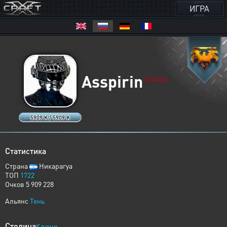
ИГРА
Asspirin
HUMANS
5909 K / 5909 K
Статистика
Страна
Никарагуа
ТОП
1722
Очков 5 909 228
Альянс
Тень
Столица
Ключи