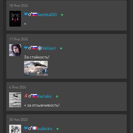
18
Янв
2024
+
Sashka033
+
17
Янв
2024
+
❄️
Valliant
За стойкость!
6
Янв
2024
+
Kartaks
+ за отзывчивость!
30
Ноя
2023
+
bubkiko