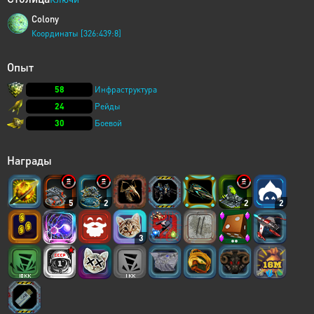
Colony
Координаты [326:439:8]
Опыт
58
Инфраструктура
24
Рейды
30
Боевой
Награды
5
2
2
2
3