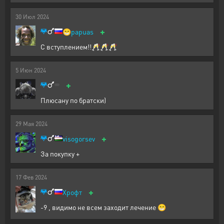
30
Июл
2024
+
😁
papuas
С вступлением!!🥂🥂🥂
5
Июн
2024
+
Плюсану по братски)
29
Мая
2024
+
visogorsev
За покупку +
17
Фев
2024
+
Хрофт
-9 , видимо не всем заходит лечение 😁