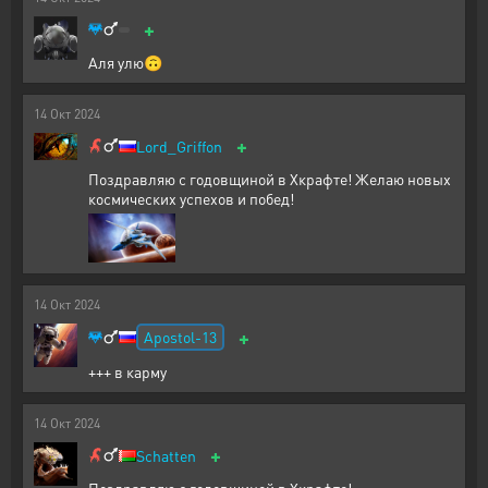
+
Аля улю🙃
14
Окт
2024
+
Lord_Griffon
Поздравляю с годовщиной в Хкрафте! Желаю новых
космических успехов и побед!
14
Окт
2024
+
Apostol-13
+++ в карму
14
Окт
2024
+
Schatten