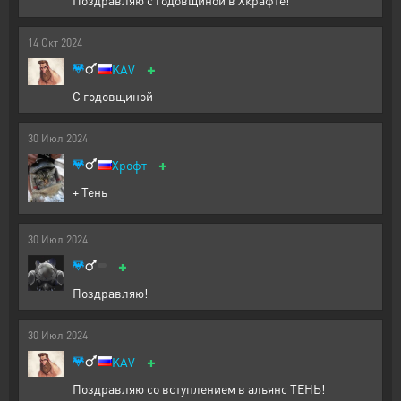
Поздравляю с годовщиной в Хкрафте!
14
Окт
2024
+
KAV
С годовщиной
30
Июл
2024
+
Хрофт
+ Тень
30
Июл
2024
+
Поздравляю!
30
Июл
2024
+
KAV
Поздравляю со вступлением в альянс ТЕНЬ!