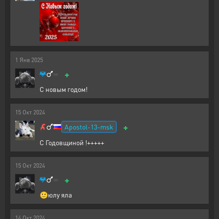
1
Янв
2025
+
С новым годом!
15
Окт
2024
+
Apostol-13-msk
С Годовщиной !+++++
15
Окт
2024
+
🙂юлу яла
14
Окт
2024