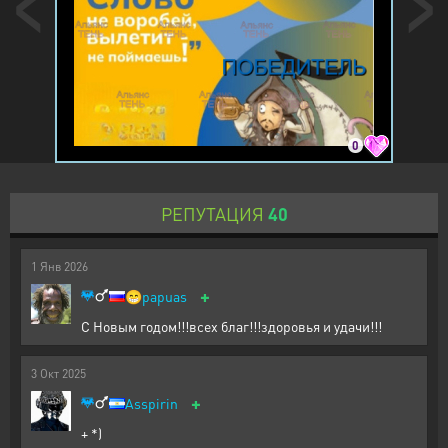
0
РЕПУТАЦИЯ
40
1
Янв
2026
+
😁
papuas
С Новым годом!!!всех благ!!!здоровья и удачи!!!
3
Окт
2025
+
Asspirin
+ *)