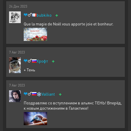
24
Дек
2023
+
bubkiko
Que la magie de Noël vous apporte joie et bonheur.
7
Авг
2023
+
Хрофт
+ Тень
7
Авг
2023
+
❄️
Valliant
Поздравляю со вступлением в альянс ТЕНЬ! Вперёд,
к новым достижениям в Галактике!