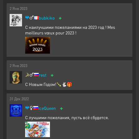
2
Янв
2023
+
bubkiko
С наилучшими пожеланиями на 2023 год ! Mes
meilleurs vœux pour 2023 !
2
Янв
2023
+
rest
С Новым Годом!🍾🐇🎁
31
Дек
2022
+
IceQueen
С лучшими пожелания, пусть всё сбудется.