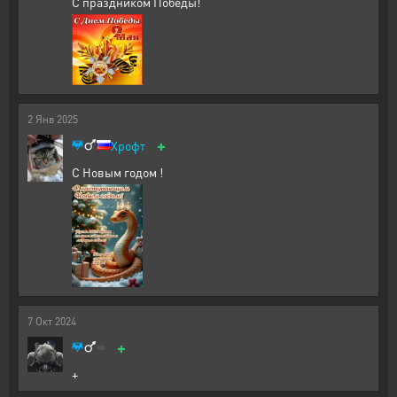
С праздником Победы!
2
Янв
2025
+
Хрофт
С Новым годом !
7
Окт
2024
+
+