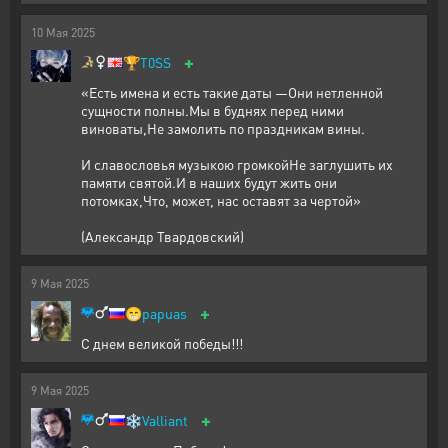
10
Мая
2025
+
🏆
T0SS
«Есть имена и есть такие даты —Они нетленной
сущности полны.Мы в буднях перед ними
виноваты,Не замолить по праздникам вины.
И славословья музыкою громкойНе заглушить их
памяти святой.И в наших будут жить они
потомках,Что, может, нас оставят за чертой»
(Александр Твардовский)
9
Мая
2025
+
😁
papuas
С днем великой победы!!!
9
Мая
2025
+
❄️
Valliant