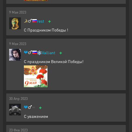
9
Мая
2023
+
rest
С Праздником Победы !
9
Мая
2023
+
❄️
Valliant
С праздником Великой Победы!
30
Апр
2023
+
С уважением
23
Фев
2023