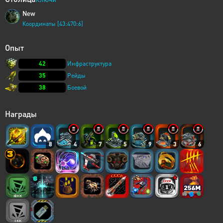
New
Координаты [43:470:6]
Опыт
42
Инфраструктура
35
Рейды
38
Боевой
Награды
8
4
7
5
9
3
6