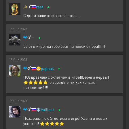
+
rest
С днём защитника отечества ...
15
Янв
2023
+
5 лет в игре, да тебе брат на пенсию пора))))))
15
Янв
2023
+
😁
papuas
ПОздравляю с 5-летием в игре!!Береги нервы!
⭐⭐⭐⭐⭐-5 звезд!почти как коньяк
пятилетний!!!
15
Янв
2023
+
❄️
Valliant
Поздравляю с 5-летием в игре! Удачи и новых
успехов! ⭐⭐⭐⭐⭐