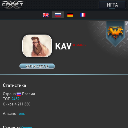
ИГРА
KAV
HUMANS
4211 K / 4211 K
Статистика
Страна
Россия
ТОП
2452
Очков 4 211 330
Альянс
Тень
Столица
Ключи