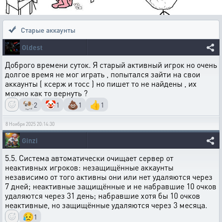
Старые аккаунты
Oldest
Доброго времени суток. Я старый активный игрок но очень
долгое время не мог играть , попытался зайти на свои
аккаунты ( ксерж и тосс ) но пишет то не найдены , их
можно как то вернуть ?
🐏
🤡
💩
👍
2
1
1
1
8 Ноября 2025 20:14:30
Ginzi
5.5. Система автоматически очищает сервер от
неактивных игроков: незащищённые аккаунты
независимо от того активны они или нет удаляются через
7 дней; неактивные защищённые и не набравшие 10 очков
удаляются через 31 день; набравшие хотя бы 10 очков
неактивные, но защищённые удаляются через 3 месяца.
😥
1