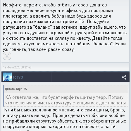
Нерфите, нерфите, чтобы отбить у теров-донатов
последнее желание покупать офиков для постройки
планетарок, а ввалить бабла надо будь здоров для
получения возможности постройки ПЗ. Порадуйте
ратующего за "баланс" завистника, вдруг забывшего, что
у жуков есть дуньки с огромной структурой и возможность
их строить достается на хяляву по квесту. Давайте тогда
сделаем такую возможность платной для "баланса". Если
уж говнить, так всем расам сразу.
12 Июля 2025 08:37:48
tor73
Цитата: NightZS
КА ответила же, что будет нерфить щиты у терр. Потому
что не логично иметь структуру станции как две планеты
Тут я бы высказал личное мнение, что сами щиты, броню,
и атаку резать не надо. Проще сделать чтобы они вообще
не прибавляли структуру обьекту, т.к. это оборонительные
сооружения которые находятся не на обьекте, а на 1й