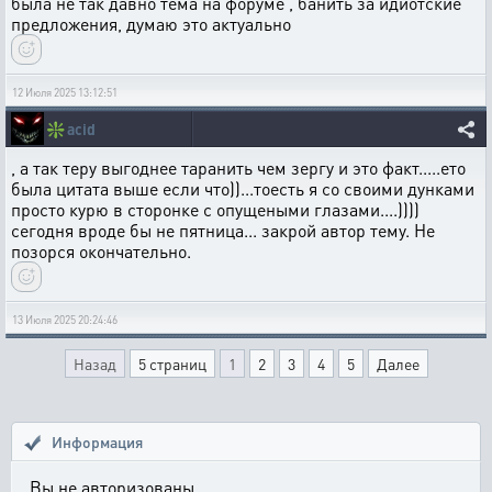
была не так давно тема на форуме , банить за идиотские
предложения, думаю это актуально
12 Июля 2025 13:12:51
❇️
acid
, а так теру выгоднее таранить чем зергу и это факт.....ето
была цитата выше если что))...тоесть я со своими дунками
просто курю в сторонке с опущеными глазами....))))
сегодня вроде бы не пятница... закрой автор тему. Не
позорся окончательно.
13 Июля 2025 20:24:46
Назад
5 страниц
1
2
3
4
5
Далее
Информация
Вы не авторизованы