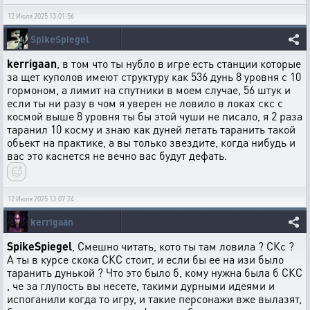
12 Июля 2025 13:01:56
SpikeSpiegel
kerrigaan
, в том что ты нубло в игре есть станции которые
за щет куполов имеют структуру как 536 дунь 8 уровня с 10
гормоном, а лимит на спутники в моем случае, 56 штук и
если ты ни разу в чом я уверен не ловило в локах скс с
космой выше 8 уровня ты бы этой чуши не писало, я 2 раза
таранил 10 косму и знаю как дуней летать таранить такой
обьект на практике, а вы только звездите, когда нибудь и
вас это каснется не вечно вас будут дефать.
12 Июля 2025 13:07:24
kerrigaan
SpikeSpiegel
, Смешно читать, кото ты там ловила ? СКс ?
А ты в курсе скока СКС стоит, и если бы ее на изи было
таранить дунькой ? Что это было б, кому нужна была б СКС
, че за глупость вы несете, такими дурными идеями и
испоганили когда то игру, и такие персонажи вже вылазят,