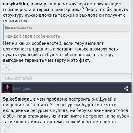
easykatkka
, в чом разница между зергом покупающим
гормон роста и тером планетарщика? Зергу что бы апнуть
структуру нужно вложить так же но выхлопа он получит с
гулькин нос.
Цитата: easykatkka
каждой своя особенность
Нет ни каких особенностей, если теру выпилят
возможность таранить и оставят только возможность
пукать пукалкой это будет особенностью, а так теру
выгоднее таранить чем зергу и это факт.
12 Июля 2025 12:58:38
kerrigaan
SpikeSpiegel
, в чем проблема построить 5-6 Дуней и
виаранить в 1 объект ? По ресурсам будет тоже что и
вкладенные ресурсы в купола, не беру во внимания топов
с 500+ планетарками , их и так никто не тронет , а по нубам
такие как ты или автор темы спокойно можете летать