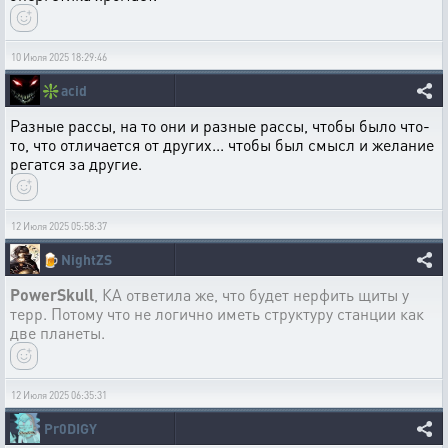
10 Июля 2025 18:29:46
❇️
acid
Разные рассы, на то они и разные рассы, чтобы было что-
то, что отличается от других... чтобы был смысл и желание
регатся за другие.
12 Июля 2025 05:58:37
🍺
NightZS
PowerSkull
, КА ответила же, что будет нерфить щиты у
терр. Потому что не логично иметь структуру станции как
две планеты.
12 Июля 2025 06:35:31
Pr0DIGY