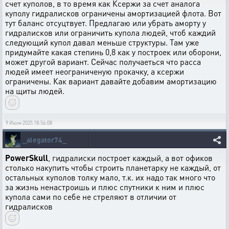
счет куполов, в то время как Ксержи за счет аналога
куполу гидралисков ограничены амортизацией флота. Вот
тут баланс отсуцтвует. Предлагаю или убрать аморту у
гидралисков или ограничить купола людей, чтоб каждий
следующий купол давал меньше структуры. Там уже
придумайте какая степинь 0,8 как у построек или оборони,
может другой вариант. Сейчас получаеться что расса
людей имеет неограниченую прокачку, а ксержи
ограничены. Как вариант давайте добавим амортизацию
на щиты людей.
9 Июля 2025 18:56:08
_alegator74_
PowerSkull
, гидралиски построет каждый, а вот офиков
столько накупить чтобы строить планетарку не каждый, от
остальных куполов толку мало, т.к. их надо так много что
за жизнь ненастроишь и плюс спутники к ним и плюс
купола сами по себе не стреляют в отличии от
гидралисков