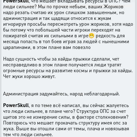
PowerSkull
, что мешает вкладывать ресурсы в ОПС? Чем
люди сильнее? Мы по прочке небьем, ваших Жориков
надо резать считаю их урон слишком завышенным, но
администрация и так щадящи относится к жукам
игнорируя просьбы пересмотреть урон жориков, хотя надо
бы потому что побольшей части игроки переходят на
пожиратей считая их сильными в игре😁 редкость для
месяца попасть в топ боев играя за людей с нынешними
царапинами, в этом плане вам повезло
Надо сущность чтобы за хайды прыжки сделали, чет
несправедливо в этом плане получается люди тратят
огромные ресурсы на развитие космы и прыжки за хайды.
Чет жуки хорошо живут.
Администрация задумайтесь, народ неблагодарный.
P
owerSkull
, я по теме всё написал, вы сейчас жалуетесь
что люди сильнее, в плане чего? Структура ОПС за счет
щитов это не измерение силы, в факторе столкновения?
Повторюсь что мешает прокачать структуру имея опс за
жука. Выше вы отошли сами от темы, плача и новязывая
тем что люди сильнее.