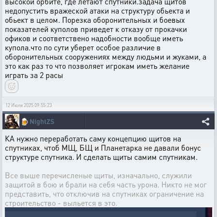
высокой орбите, где летают спутники.задача щитов
недопустить вражеской атаки на структуру обьекта и
обьект в целом. Порезка оборонительных и боевых
показателей куполов приведет к отказу от прокачки
офиков и соответствено надобности вообще иметь
купола.что по сути уберет особое различие в
оборонительных сооружениях между людьми и жуками, а
это как раз то что позволяет игрокам иметь желание
играть за 2 расы
12 Июля 2025 09:55:23
🍺
NightZS
КА нужно переработать саму концепцию щитов на
спутниках, чтоб МЩ, БЩ и Планетарка не давали бонус
структуре спутника. И сделать щиты самим спутникам.
Все выше перечисленые щиты, изначально, служили
защитой в бою и брали на себя часть урона. Никто не мог
представить, что отключив на спутниках ограничение на
строительство - выльется в это.