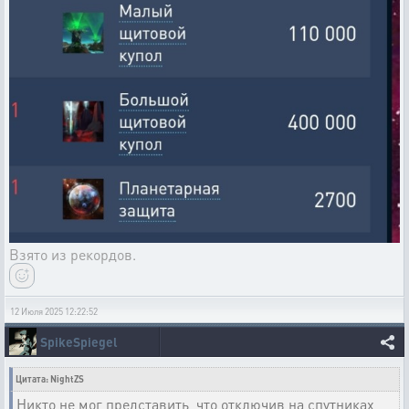
Взято из рекордов.
12 Июля 2025 12:22:52
SpikeSpiegel
Цитата: NightZS
Никто не мог представить, что отключив на спутниках