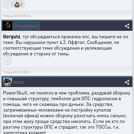
💩
1
9 Июля 2025 20:18:25
PowerSkull
Gorgutz
, тут обсуждаеться прокачка опс, вы пишите не по
теме. Вы нарушили пункт 4.3. Оффтоп. Сообщения, не
соответствующие теме обсуждения и увлекающие
обсуждение в сторону от темы.
9 Июля 2025 20:28:03
Sharp
PowerSkull, не понятно в чем проблема, раздувай оборону
и повышай структуру, темболее для ОПС гидролиски в
помощь, чего не скажешь про дуньки. За средства,
затрачиваемые человеками на постройку куполов
(включая офика) можно оборону разогнать очень сильно,
при этом жуку проще средства накопить. Если уж кто по
разгону структуры ОПС и страдает, так это ТОССы, т.к.
энергетика хромает.