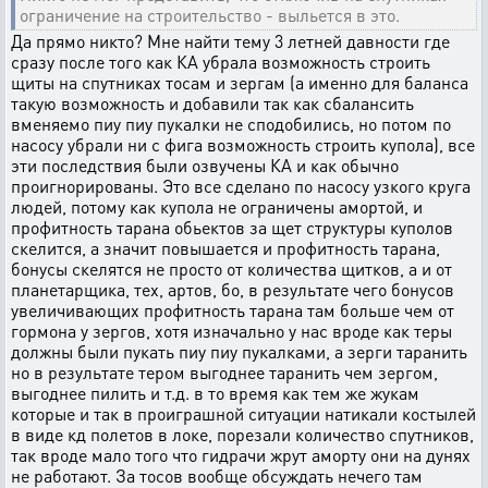
ограничение на строительство - выльется в это.
Да прямо никто? Мне найти тему 3 летней давности где
сразу после того как КА убрала возможность строить
щиты на спутниках тосам и зергам (а именно для баланса
такую возможность и добавили так как сбалансить
вменяемо пиу пиу пукалки не сподобились, но потом по
насосу убрали ни с фига возможность строить купола), все
эти последствия были озвучены КА и как обычно
проигнорированы. Это все сделано по насосу узкого круга
людей, потому как купола не ограничены амортой, и
профитность тарана обьектов за щет структуры куполов
скелится, а значит повышается и профитность тарана,
бонусы скелятся не просто от количества щитков, а и от
планетарщика, тех, артов, бо, в результате чего бонусов
увеличивающих профитность тарана там больше чем от
гормона у зергов, хотя изначально у нас вроде как теры
должны были пукать пиу пиу пукалками, а зерги таранить
но в результате тером выгоднее таранить чем зергом,
выгоднее пилить и т.д. в то время как тем же жукам
которые и так в проиграшной ситуации натикали костылей
в виде кд полетов в локе, порезали количество спутников,
так вроде мало того что гидрачи жрут аморту они на дунях
не работают. За тосов вообще обсуждать нечего там