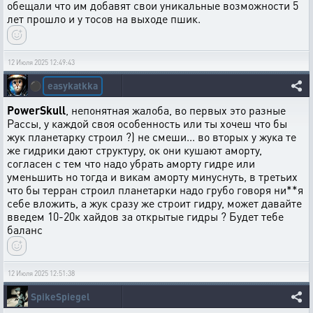
обещали что им добавят свои уникальные возможности 5
лет прошло и у тосов на выходе пшик.
12 Июля 2025 12:49:43
easykatkka
⚫
PowerSkull
, непонятная жалоба, во первых это разные
Рассы, у каждой своя особенность или ты хочеш что бы
жук планетарку строил ?) не смеши... во вторых у жука те
же гидрики дают структуру, ок они кушают аморту,
согласен с тем что надо убрать аморту гидре или
уменьшить но тогда и викам аморту минуснуть, в третьих
что бы терран строил планетарки надо грубо говоря ни**я
себе вложить, а жук сразу же строит гидру, может давайте
введем 10-20к хайдов за открытые гидры ? Будет тебе
баланс
12 Июля 2025 12:51:38
SpikeSpiegel