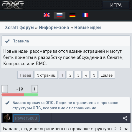
ИГРА
Xcraft форум
»
Информ-зона
»
Новые идеи
Правила
Новые идеи рассматриваются администрацией и могут
быть приняты в разработку после обсуждения в Сенате,
Конгрессе или ВМС.
Назад
5 страниц
1
2
3
4
5
Далее
-19
Баланс прокачка ОПС
,
Люди не ограничены в прокачке
структуры ОПС, ксержи имеют ограничение.
PowerSkull
Баланс, люди не ограничены в прокачке структуры ОПС за