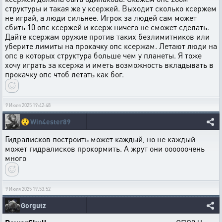
структуры и такая же у ксержей. Выходит сколько ксержем
не играй, а люди сильнее. Игрок за людей сам может
сбить 10 опс ксержей и ксерж ничего не сможет сделать.
Дайте ксержам оружие против таких безлимитников или
уберите лимиты на прокачку опс ксержам. Летают люди на
опс в которых структура больше чем у планеты. Я тоже
хочу играть за ксержа и иметь возможность вкладывать в
прокачку опс чтоб летать как бог.
9 Июля 2025 19:42:48
😲
Win4ester89
Гидралисков построить может каждый, но не каждый
может гидралисков прокормить. А жрут они оооооочень
много
9 Июля 2025 19:53:52
Gorgutz