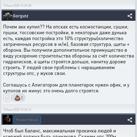
9 Июля 2025 19:29:48
Gorgutz
Почем акк купил?? На опсках есть космостанции, сушки,
пушки, тоссовские постройки, в некоторых даже дунька
есть, каждая постройка это 10% структуры(количество
затраченных ресурсов в м/м), базовая структура, щиты +
оборона. Вы получили дополнительное преимущество в
виду ускорение строительства обороны за счёт количества
гидралисков, а щиты строятся дольше, нанитку дороже
строить. У людей свои проблемы с наращиванием
структуры опс, у жуков свои.
Соглашусь с Алигатором для планетарок нужен офик, и у
куполов их минус это очень долго строятся.
💩
1
9 Июля 2025 19:33:13
PowerSkull
Чтоб был баланс, максимальная прокачка людей и
ксержей должна быть одинакова. Скажем опс 200м