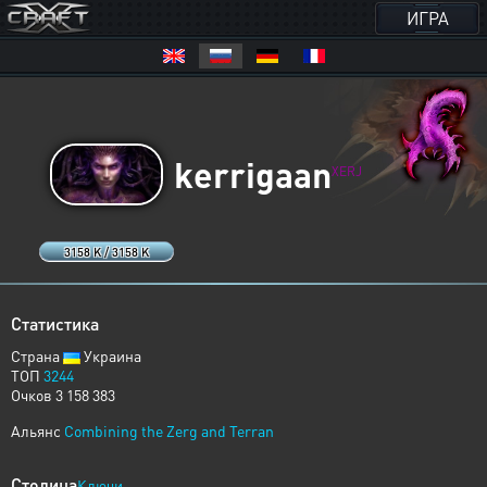
ИГРА
kerrigaan
XERJ
3158 K / 3158 K
Статистика
Страна
Украина
ТОП
3244
Очков 3 158 383
Альянс
Combining the Zerg and Terran
Столица
Ключи