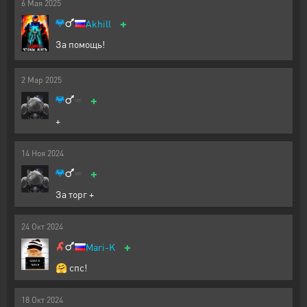
6
Мая
2025
+
Akhill
За помощь!
2
Мар
2025
+
+
14
Ноя
2024
+
За торг +
24
Окт
2024
+
Mari-K
🤗 спс!
18
Окт
2024