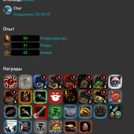
Char
Координаты [18:169:9]
Опыт
50
Инфраструктура
21
Рейды
45
Боевой
Награды
6
6
11
3
3
4
2
5