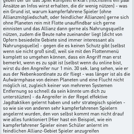
Ansätze an Infos wirst erhalten, die dir wenig nützen) - was
ein Grund ist, warum kampferfahrene Spieler (ohne
Allianzmitgliedschaft, oder feindlicher Allianzen) gerne sich
ohne Planeten rein mit Flotte unauffindbar sich gerne
einnisten und das Allianz dann gerne als Nahrungsquelle
nützen, zudem die Beute nahe zueinander liegt (dicht von
Opfern besiedelte Gebiete sind immer interessant als
Nahrungsquelle) - gegen die es keinen Schutz gibt (selbst
wenn sie nicht groß sind), weil sie mit den Flottenmenü
komplett so umgehen können, dass ein Angriff man erst
bemerkt, wenn es zu spät ist (selbst wenn du online bist,
wirst du den Angreifer nur 1 min. 30 sek. lang sehen, wie er
aus der Nebenkoordinate zu dir fliegt - was länger ist als die
Aufwärmphase von deinen Planeten und eine Flucht nicht
möglich ist, zugleich keiner von mehreren Systemen
Entfernung so schnell da sein könnte um dich zu
unterstüzten) - da Angreifer in der Regel effektive
Jagdtaktiken gelernt haben und sehr strategisch spielen -
so wie sie von anderen sehr kampferfahrenen Spielern
angelernt wurden, den von selbst kommt man nicht drauf
wie alles funktioniert (Hier hast ein Beispiel, wie ein
kampferfahrener Spieler einen Schüler anlernt im
feindlichen Allianz-Gebiet Spieler anzugreifen