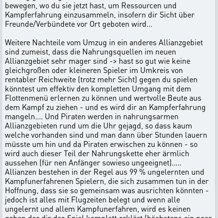
bewegen, wo du sie jetzt hast, um Ressourcen und
Kampferfahrung einzusammeln, insofern dir Sicht über
Freunde/Verbündete vor Ort geboten wird...
Weitere Nachteile vom Umzug in ein anderes Allianzgebiet
sind zumeist, dass die Nahrungsquellen im neuen
Allianzgebiet sehr mager sind -> hast so gut wie keine
gleichgroßen oder kleineren Spieler im Umkreis von
rentabler Reichweite (trotz mehr Sicht) gegen du spielen
könntest um effektiv den kompletten Umgang mit dem
Flottenmenü erlernen zu können und wertvolle Beute aus
dem Kampf zu ziehen - und es wird dir an Kampferfahrung
mangeln.... Und Piraten werden in nahrungsarmen
Allianzgebieten rund um die Uhr gejagd, so dass kaum
welche vorhanden sind und man dann über Stunden lauern
müsste um hin und da Piraten erwischen zu können - so
wird auch dieser Teil der Nahrungskette eher ärmlich
aussehen (für nen Anfänger sowieso ungeeignet).....
Allianzen bestehen in der Regel aus 99 % ungelernten und
Kampfunerfahrenen Spielern, die sich zusammen tun in der
Hoffnung, dass sie so gemeinsam was ausrichten könnten -
jedoch ist alles mit Flugzeiten belegt und wenn alle
ungelernt und allem Kampfunerfahren, wird es keinen
geben der dir das Spiel komplett erklärt (höchstens ein paar