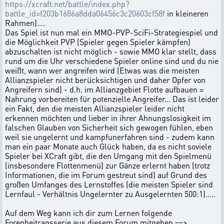
https://xcraft.net/battle/index.php?
battle_id=f203b1686a8dda06456c3c20603cf58f
in kleineren
Rahmen)....
Das Spiel ist nun mal ein MMO-PVP-SciFi-Strategiespiel und
die Möglichkeit PVP (Spieler gegen Spieler kämpfen)
abzuschalten ist nicht möglich - sowie MMO klar stellt, dass
rund um die Uhr verschiedene Spieler online sind und du nie
weißt, wann wer angreifen wird (Etwas was die meisten
Allianzspieler nicht berücksichtigen und daher Opfer von
Angreifern sind) - d.h. im Allianzgebiet Flotte aufbauen =
Nahrung vorbereiten für potenzielle Angreifer... Das ist leider
ein Fakt, den die meisten Allianzspieler leider nicht
erkennen möchten und lieber in ihrer Ahnungslosigkeit im
falschen Glauben von Sicherheit sich gewogen fühlen, eben
weil sie ungelernt und kampfunerfahren sind - zudem kann
man ein paar Monate auch Glück haben, da es nicht soviele
Spieler bei XCraft gibt, die den Umgang mit den Spielmenü
(insbesondere Flottenmenü) zur Gänze erlernt haben (trotz
Informationen, die im Forum gestreut sind) auf Grund des
großen Umfanges des Lernstoffes (die meisten Spieler sind
Lernfaul - Verhältnis Ungelernter zu Ausgelernten 500:1).....
Auf dem Weg kann ich dir zum Lernen folgende
Forenbeitragsserie aus diesem Forum mitgeben ==>