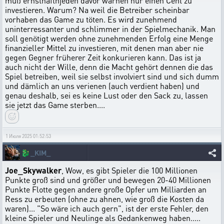
muß ernsthaftnjeden davor warnen nur einen Cent zu
investieren. Warum? Na weil die Betreiber scheinbar
vorhaben das Game zu töten. Es wird zunehmend
uninterressanter und schlimmer in der Spielmechanik. Man
soll genötigt werden ohne zunehmenden Erfolg eine Menge
finanzieller Mittel zu investieren, mit denen man aber nie
gegen Gegner früherer Zeit konkurieren kann. Das ist ja
auch nicht der Wille, denn die Macht gehört dennen die das
Spiel betreiben, weil sie selbst involviert sind und sich dumm
und dämlich an uns verienen (auch verdient haben) und
genau deshalb, sei es keine Lust oder den Sack zu, lassen
sie jetzt das Game sterben....
1 Июля 2025 01:52:53
🐉
_KIM_
Joe_Skywalker
, Wow, es gibt Spieler die 100 Millionen
Punkte groß sind und größer und bewegen 20-40 Millionen
Punkte Flotte gegen andere große Opfer um Milliarden an
Ress zu erbeuten (ohne zu ahnen, wie groß die Kosten da
waren)... "So wäre ich auch gern", ist der erste Fehler, den
kleine Spieler und Neulinge als Gedankenweg haben.....