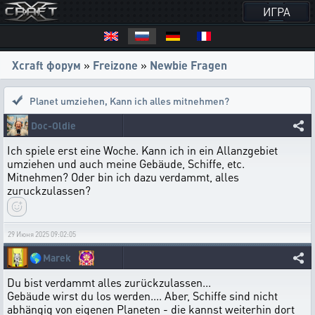
ИГРА
Xcraft форум
»
Freizone
»
Newbie Fragen
Planet umziehen
,
Kann ich alles mitnehmen?
Doc-Oldie
Ich spiele erst eine Woche. Kann ich in ein Allanzgebiet
umziehen und auch meine Gebäude, Schiffe, etc.
Mitnehmen? Oder bin ich dazu verdammt, alles
zuruckzulassen?
29 Июня 2025 09:02:05
🌎
Marek
Du bist verdammt alles zurückzulassen...
Gebäude wirst du los werden.... Aber, Schiffe sind nicht
abhängig von eigenen Planeten - die kannst weiterhin dort