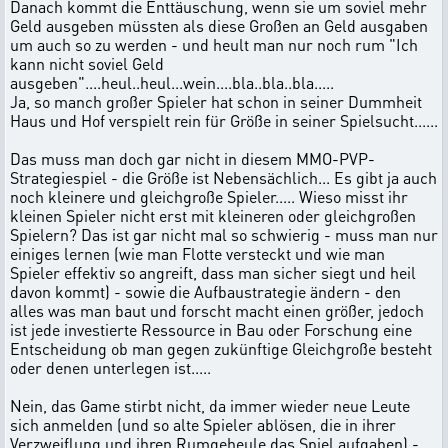
Danach kommt die Enttäuschung, wenn sie um soviel mehr
Geld ausgeben müssten als diese Großen an Geld ausgaben
um auch so zu werden - und heult man nur noch rum "Ich
kann nicht soviel Geld
ausgeben"....heul..heul...wein....bla..bla..bla.....
Ja, so manch großer Spieler hat schon in seiner Dummheit
Haus und Hof verspielt rein für Größe in seiner Spielsucht......
Das muss man doch gar nicht in diesem MMO-PVP-
Strategiespiel - die Größe ist Nebensächlich... Es gibt ja auch
noch kleinere und gleichgroße Spieler..... Wieso misst ihr
kleinen Spieler nicht erst mit kleineren oder gleichgroßen
Spielern? Das ist gar nicht mal so schwierig - muss man nur
einiges lernen (wie man Flotte versteckt und wie man
Spieler effektiv so angreift, dass man sicher siegt und heil
davon kommt) - sowie die Aufbaustrategie ändern - den
alles was man baut und forscht macht einen größer, jedoch
ist jede investierte Ressource in Bau oder Forschung eine
Entscheidung ob man gegen zukünftige Gleichgroße besteht
oder denen unterlegen ist.....
Nein, das Game stirbt nicht, da immer wieder neue Leute
sich anmelden (und so alte Spieler ablösen, die in ihrer
Verzweiflung und ihren Rumgeheule das Spiel aufgaben) -