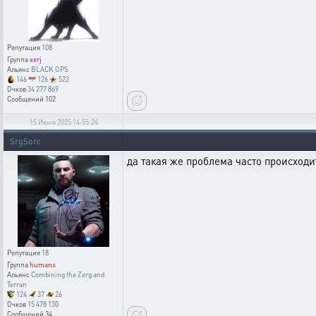
Репутация
108
Группа
xerj
Альянс
BLACK OPS
146
126
522
Очков
34 277 869
Сообщений
102
15 Июня 2025 14:55:24
SrgSorc
да такая же проблема часто происходи
Репутация
18
Группа
humans
Альянс
Combining the Zerg and
Terran
124
37
26
Очков
15 478 130
Сообщений
34