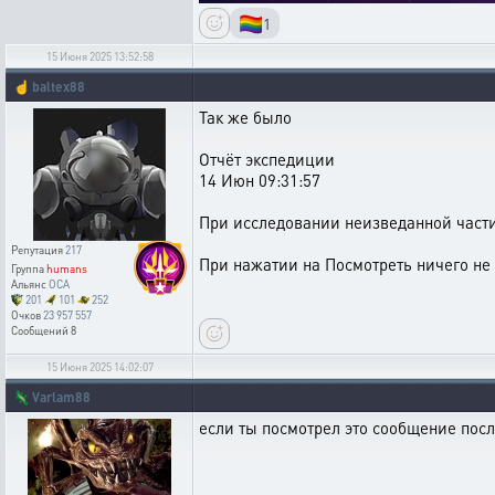
🏳️‍🌈
1
15 Июня 2025 13:52:58
☝️
baltex88
Так же было
Отчёт экспедиции
14 Июн 09:31:57
При исследовании неизведанной части
Репутация
217
При нажатии на Посмотреть ничего не 
Группа
humans
Альянс
OCA
201
101
252
Очков
23 957 557
Сообщений
8
15 Июня 2025 14:02:07
🦎
Varlam88
если ты посмотрел это сообщение после 