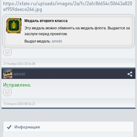
https://xfate.ru/uploads/images/2a/fc/2afc86654c50643a820
ef959deece266.jpg
Медаль второго класса
Эту медаль можно обменять на медаль флота. Выдается за
заслуги перед проектом.
Выдал медаль:
amobi
21 Ноября 2024 20:56:08
amobi
Исправлено.
15 Апреля 2025 08:56:22
Информация