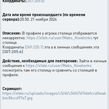
Координаты:
[307:205:6]
Дата или время произошедшего (по времени
сервера):
20.50. 21 ноября 2024
Описание:
В профиле у игрока столица отображается
некорректно.
https://xfate.ru/user/Maks_Kovalenko
тут
столица
Координаты
[249:220:1]
эта а в личных сообщениях эта
[307:205:6]
Действия, необходимые для повторения:
Зайти в личные
сообщения к
https://xfate.ru/user/Maks_Kovalenko
посмотреть там его столицу и сравнить со столицей в
профиле.
Скриншот:
https://xfate.ru/uploads/images/c5/4f/c54f47d746efccaf6ea6
bec86ccd97a7.jpg