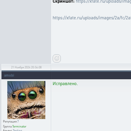
Скриншот:
https://xfate.ru/uploads/im
https://xfate.ru/uploads/images/2a/fc/
21 Ноября 2024 20:56:08
amobi
Исправлено.
Репутация
7
Группа
Terminator
Альянс
Testing