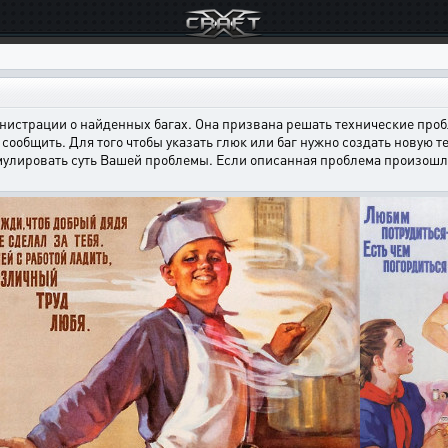
страции о найденных багах. Она призвана решать технические пробл
сообщить. Для того чтобы указать глюк или баг нужно создать новую т
мулировать суть Вашей проблемы. Если описанная проблема произошла н