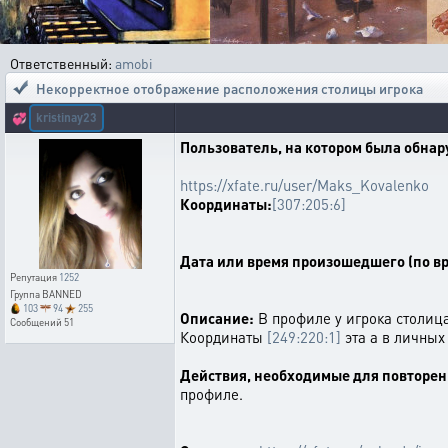
Ответственный:
amobi
Некорректное отображение расположения столицы игрока
kristinay23
💞
Пользователь, на котором была обна
https://xfate.ru/user/Maks_Kovalenko
Координаты:
[307:205:6]
Дата или время произошедшего (по вр
Репутация
1252
Группа
BANNED
103
94
255
Описание:
В профиле у игрока столиц
Сообщений
51
Координаты
[249:220:1]
эта а в личных
Действия, необходимые для повторен
профиле.