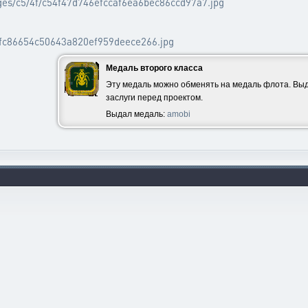
ages/c5/4f/c54f47d746efccaf6ea6bec86ccd97a7.jpg
2afc86654c50643a820ef959deece266.jpg
Медаль второго класса
Эту медаль можно обменять на медаль флота. Выд
заслуги перед проектом.
Выдал медаль:
amobi