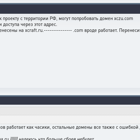
к проекту с территории РФ, могут попробовать домен xczu.com
 доступа через этот адрес.
есены на xcraft.ru.--------------- .com вроде работает. Перенесит
ов работает как часики, остальные домены все также с ошибкой 
 ru )))))) надеюсь что больше сбоев небудет