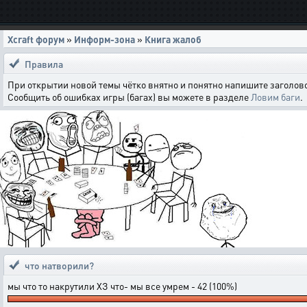
Xcraft форум
»
Информ-зона
»
Книга жалоб
Правила
При открытии новой темы чётко внятно и понятно напишите заголово
Сообщить об ошибках игры (багах) вы можете в разделе
Ловим баги
.
что натворили?
мы что то накрутили ХЗ что- мы все умрем - 42 (100%)