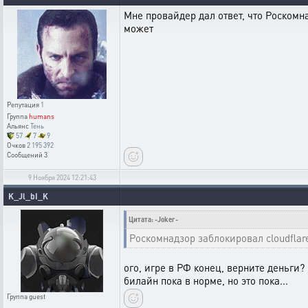
Мне провайдер дал ответ, что Роскомна
может
Репутация
1
Группа
humans
Альянс
Тень
57
7
9
Очков
2 195 392
Сообщений
3
9 Ноября 2024 12:21:43
K_Jl_bI_K
Цитата: -Joker-
Роскомнадзор заблокировал cloudflar
ого, игре в РФ конец, верните деньги?
билайн пока в норме, но это пока...
Группа
guest