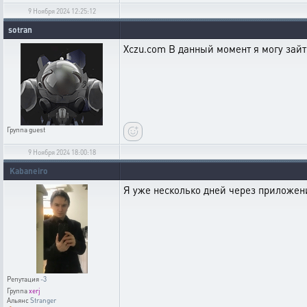
9 Ноября 2024 12:25:12
sotran
Xczu.com В данный момент я могу зайти
Группа
guest
9 Ноября 2024 18:00:18
Kabaneiro
Я уже несколько дней через приложени
Репутация
-3
Группа
xerj
Альянс
Stranger