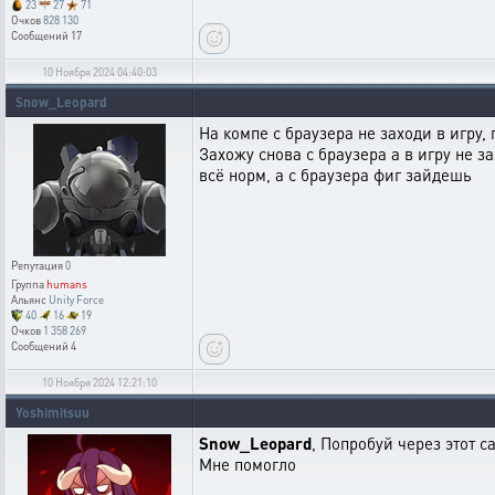
23
27
71
Очков
828 130
Сообщений
17
10 Ноября 2024 04:40:03
Snow_Leopard
На компе с браузера не заходи в игру,
Захожу снова с браузера а в игру не з
всё норм, а с браузера фиг зайдешь
Репутация
0
Группа
humans
Альянс
Unity Force
40
16
19
Очков
1 358 269
Сообщений
4
10 Ноября 2024 12:21:10
Yoshimitsuu
Snow_Leopard
, Попробуй через этот с
Мне помогло