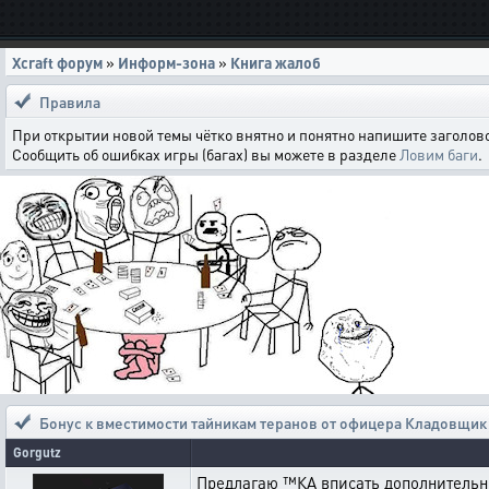
Xcraft форум
»
Информ-зона
»
Книга жалоб
Правила
При открытии новой темы чётко внятно и понятно напишите заголово
Сообщить об ошибках игры (багах) вы можете в разделе
Ловим баги
.
Бонус к вместимости тайникам теранов от офицера Кладовщик
Gorgutz
Предлагаю ™КА вписать дополнительны