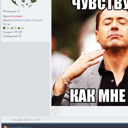
Репутация
14
Группа
humans
Альянс
Combining the Zerg and
Terran
54
35
44
Очков
6 109 587
Сообщений
22
6 Ноября 2024 16:11:58
🎨
VasyaMalevich