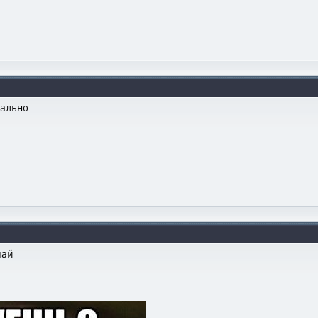
еально
чай