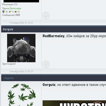
Репутация
104
Группа
Terminator
36
16
33
Сообщений
2808
5 Ноября 2024 21:10:21
Gorgutz
RedBarmaley
, 65м хайдов за 20ур нер
Группа
guest
6 Ноября 2024 13:37:27
chypsas
Gorgutz
, но ответ админов в таком слу