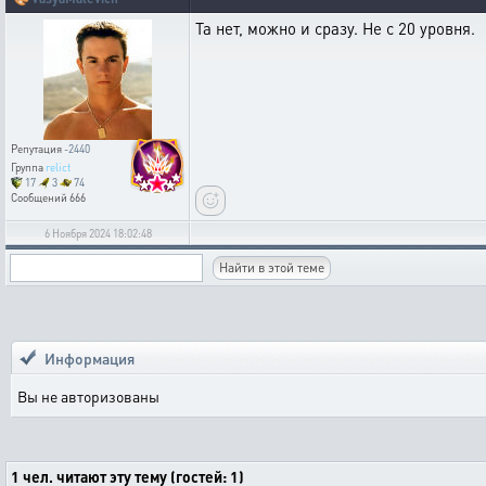
Та нет, можно и сразу. Не с 20 уровня.
Репутация
-2440
Группа
relict
17
3
74
Сообщений
666
6 Ноября 2024 18:02:48
Информация
Вы не авторизованы
1 чел. читают эту тему (гостей: 1)