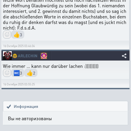
der Hoffnung Glaubwürdig zu sein (wobei das 1. niemanden
interessiert, und 2. gewinnst du damit nichts) und so sag ich
die abschließenden Worte in einzelnen Buchstaben, bei dem
du ruhig dir denken darfst was du magst (und es juckt mich
nicht): F.d.s.d.A.
👍
3
16 Октября 2025 03:46:04
🤓
ARLECHIN
Wie immer ... kann nur darüber lachen :)))))))))
🚾
👍
3
2
16 Октября 2025 03:55:25
Информация
Вы не авторизованы