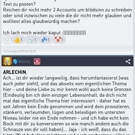
Text zu posten?
Reichen dir nicht mehr 2 Accounts um blödsinn zu schreiben
oder sind inzwischen zu viele die dir nicht mehr glauben und
wolltest alles glaubwürdig machen?
Ich lach mich wieder kaput :)))))))))))))))
👍
🚽
💤
🤡
1
1
1
1
16 Октября 2025 03:18:09
🌎
Marek
ARLECHIN
,
Ach... ist dir wieder langweilig, dass herumfantasierst (was
auch jeder sieht), und das abseits vom eigentlichen Thema
hier - und deine Liebe zu mir kennt wohl auch keine Grenzen
(Eindeutig bin ich dein einziger Lebensinhalt, da dich nicht
mal das eigentliche Thema hier interessiert - daher hat es
seit Jahren kein Ende genommen und wird dein provozieren,
stänkern, verleumden, lügen und beleidigen im untersten
Niveau leider nie ein Ende nehmen - und ich habe echt kein
Bock mit dir zu konversieren so wie manch andere auch die
Schnauze von dir voll haben)... Jaja - ich weiß, dass du das
letzte Wort behalten möchtest und noch nachsetzen willst in