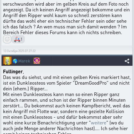
verschwunden wird aber im gelben Kreis auf dem Foto noch
angezeigt. Da ich keinen Angriff angezeigt bekomme und ein
Angriff den Ripper wohl kaum so schnell zerstören kann
dürfte das wohl eher ein technischer Fehler sein oder sehe
ich das falsch ? An wen muss man sich damit wenden ? Im
Bereich Fehler dieses Forums kann ich nichts schreiben.
🚑
1
13 Октября 2025 07:27:22
🌎
Marek
Fullinger
,
Das was du siehst, und mit einen gelben Kreis markiert hast,
ist ein Dunkleosteos vom Spieler "DreamGoodPro" und nicht
dein (ehem.) Ripper...
Mit einen Dunkleosteos kann man so einen Ripper ganz
einfach rammen, und schon ist der Ripper binnen Minuten
zerstört... Du bekommst auch keinen Kampfbericht, weil das
kein Angriff mit Flotte war, sondern eine gezielte Kollision
mit einen Dunkleosteos - und dafür bekommst aber sehr
wohl eine kurze Benachrichtigung unter "
weitere
" (wo du
auch jede Menge anderer Nachrichten hast).... Ich sehe hier
somit keinen technischen Fehler....