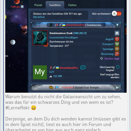
Warum benutzt du nicht die Galaxieansicht um zu sehen,
was das für ein schwarzes Ding und von wem es ist?
#Lerneffekt 😀
Derjenige, an dem Du dich wenden kannst (müssen gibt es
in dem Spiel nicht), liest es auch hier im Forum und
überarbeitet es von hier aus auch ganz einfach ....