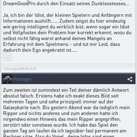
DreamGoodPro durch den Einsatz seines Dunkleosteoses...
Ja, ich bin der Idiot, der kleinen Spielern und Anfängern mit
Informationen aushilft...... Zudem zeigst du hier eindeutig
wie gering intelligent du wirklich bist, wenn sogar ein Idiot
und Vollpfosten dein Problem hier korrekt erkennt, wozu du
selbst nicht fähig warst anhand deines Mangels an
Erfahrung mit dem Spielmenü - und tut mir Leid, dass
dadurch dein Ego angekratzt ist.....
13 Октября 2025 09:49:49
Fullinger
Zum zweiten ist zumindest ein Teil deiner dämlich Antwort
absolut falsch. Erstens habe ich exakt dieses Bild seit
mehreren Tagen und sehe prinzipiell immer auf der
Galaxykarte nach. Bis gestern Abend war da lediglich mein
Ripper und nichts anderes und zum anderen hatte ich
nirgendwo einen Hinweis das mein Ripper angegriffen,
zerstört oder sonstwas wurde. Ich habe das Spiel den
ganzen Tag am laufen da ich tagsüber fast permanent am
Rechner sitze. Also du Vogel...deine Infos sind einen