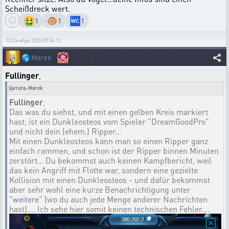
Scheißdreck wert.
🤮
🐵
🚾
1
1
1
13 Октября 2025 09:54:12
🌎
Marek
Fullinger
,
Цитата: Marek
Fullinger
,
Das was du siehst, und mit einen gelben Kreis markiert
hast, ist ein Dunkleosteos vom Spieler "DreamGoodPro"
und nicht dein (ehem.) Ripper...
Mit einen Dunkleosteos kann man so einen Ripper ganz
einfach rammen, und schon ist der Ripper binnen Minuten
zerstört... Du bekommst auch keinen Kampfbericht, weil
das kein Angriff mit Flotte war, sondern eine gezielte
Kollision mit einen Dunkleosteos - und dafür bekommst
aber sehr wohl eine kurze Benachrichtigung unter
"
weitere
" (wo du auch jede Menge anderer Nachrichten
hast).... Ich sehe hier somit keinen technischen Fehler....