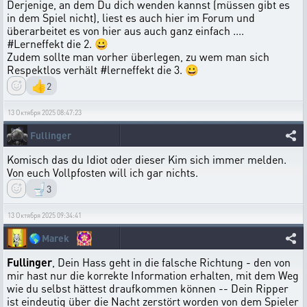
Derjenige, an dem Du dich wenden kannst (müssen gibt es
in dem Spiel nicht), liest es auch hier im Forum und
überarbeitet es von hier aus auch ganz einfach ....
#Lerneffekt die 2. 😀
Zudem sollte man vorher überlegen, zu wem man sich
Respektlos verhält #lerneffekt die 3. 😀
👍
2
13 Октября 2025 08:47:23
Fullinger
Komisch das du Idiot oder dieser Kim sich immer melden.
Von euch Vollpfosten will ich gar nichts.
🚽
3
13 Октября 2025 09:34:41
🌎
Marek
Fullinger
, Dein Hass geht in die falsche Richtung - den von
mir hast nur die korrekte Information erhalten, mit dem Weg
wie du selbst hättest draufkommen können -- Dein Ripper
ist eindeutig über die Nacht zerstört worden von dem Spieler