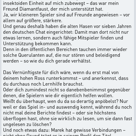
insektoiden Einheit auf mich zubewegt – das war mein
Freund Diamantfaust, der mich unterstützt hat.
Ja, wir kleineren Spieler sind auf Freunde angewiesen – vor
allem auf größere, stärkere.
Und genau deshalb haben die alten Hasen vor sieben Jahren
den deutschen Chat eingerichtet: Damit man dort nicht nur
etwas lernen, sondern auch fähige Mitspieler finden und
Unterstützung bekommen kann.
Denn in den öffentlichen Bereichen tauchen immer wieder
solche Querulanten auf, die nur stören und beleidigend
werden – so wie du dich gerade verhältst.
Das Vernünftigste für dich wäre, wenn du erst mal von
deinem hohen Ross runterkommst – und anerkennst, dass
du durchaus noch Lernhilfe brauchst.
Oder dich zumindest nicht so danebenbenimmst gegenüber
denen, die Spielern wie dir eigentlich helfen wollen.
Weißt du überhaupt, wen du da so derartig anpöbelst? Nur
weil er das Spiel in- und auswendig kennt, während du noch
nicht mal deine Berichte findest – oder sie höchstens
überflogen hast, ohne sie wirklich zu lesen, um sie dann fast
ungelesen zu löschen?
Und noch etwas dazu: Marek hat gewisse Verbindungen –
nicht ohne Grund trägt er in seinem Profil den Titel