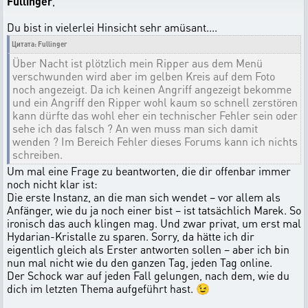
Fullinger
,
Du bist in vielerlei Hinsicht sehr amüsant....
Цитата: Fullinger
Über Nacht ist plötzlich mein Ripper aus dem Menü
verschwunden wird aber im gelben Kreis auf dem Foto
noch angezeigt. Da ich keinen Angriff angezeigt bekomme
und ein Angriff den Ripper wohl kaum so schnell zerstören
kann dürfte das wohl eher ein technischer Fehler sein oder
sehe ich das falsch ? An wen muss man sich damit
wenden ? Im Bereich Fehler dieses Forums kann ich nichts
schreiben.
Um mal eine Frage zu beantworten, die dir offenbar immer
noch nicht klar ist:
Die erste Instanz, an die man sich wendet – vor allem als
Anfänger, wie du ja noch einer bist – ist tatsächlich Marek. So
ironisch das auch klingen mag. Und zwar privat, um erst mal
Hydarian-Kristalle zu sparen. Sorry, da hätte ich dir
eigentlich gleich als Erster antworten sollen – aber ich bin
nun mal nicht wie du den ganzen Tag, jeden Tag online.
Der Schock war auf jeden Fall gelungen, nach dem, wie du
dich im letzten Thema aufgeführt hast. 😉