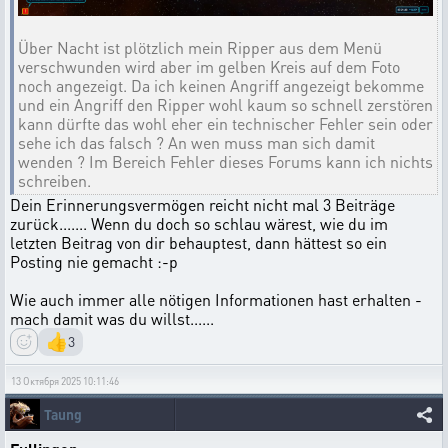
Über Nacht ist plötzlich mein Ripper aus dem Menü
verschwunden wird aber im gelben Kreis auf dem Foto
noch angezeigt. Da ich keinen Angriff angezeigt bekomme
und ein Angriff den Ripper wohl kaum so schnell zerstören
kann dürfte das wohl eher ein technischer Fehler sein oder
sehe ich das falsch ? An wen muss man sich damit
wenden ? Im Bereich Fehler dieses Forums kann ich nichts
schreiben.
Dein Erinnerungsvermögen reicht nicht mal 3 Beiträge
zurück....... Wenn du doch so schlau wärest, wie du im
letzten Beitrag von dir behauptest, dann hättest so ein
Posting nie gemacht :-p
Wie auch immer alle nötigen Informationen hast erhalten -
mach damit was du willst......
👍
3
13 Октября 2025 10:11:46
Taung