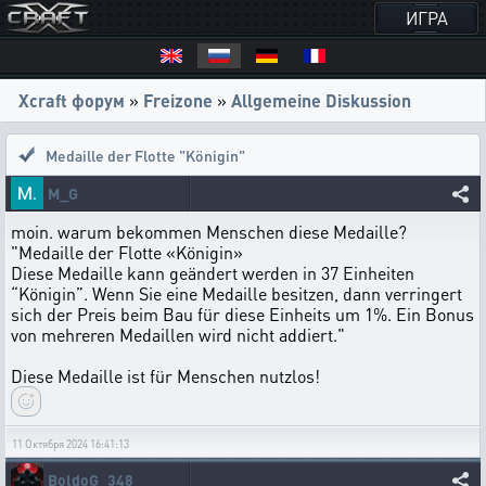
ИГРА
Xcraft форум
»
Freizone
»
Allgemeine Diskussion
Medaille der Flotte "Königin"
M_G
moin. warum bekommen Menschen diese Medaille?
"Medaille der Flotte «Königin»
Diese Medaille kann geändert werden in 37 Einheiten
“Königin”. Wenn Sie eine Medaille besitzen, dann verringert
sich der Preis beim Bau für diese Einheits um 1%. Ein Bonus
von mehreren Medaillen wird nicht addiert."
Diese Medaille ist für Menschen nutzlos!
11 Октября 2024 16:41:13
BoldoG_348