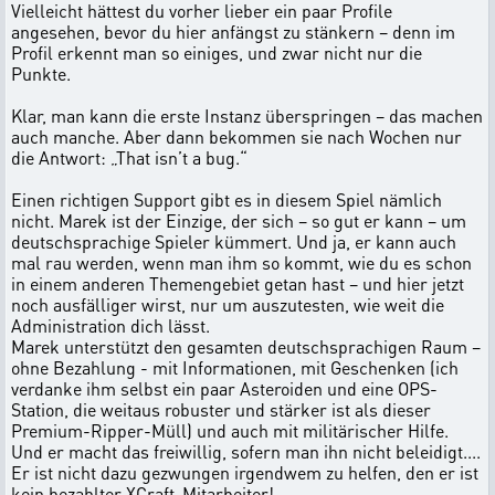
Vielleicht hättest du vorher lieber ein paar Profile
angesehen, bevor du hier anfängst zu stänkern – denn im
Profil erkennt man so einiges, und zwar nicht nur die
Punkte.
Klar, man kann die erste Instanz überspringen – das machen
auch manche. Aber dann bekommen sie nach Wochen nur
die Antwort: „That isn’t a bug.“
Einen richtigen Support gibt es in diesem Spiel nämlich
nicht. Marek ist der Einzige, der sich – so gut er kann – um
deutschsprachige Spieler kümmert. Und ja, er kann auch
mal rau werden, wenn man ihm so kommt, wie du es schon
in einem anderen Themengebiet getan hast – und hier jetzt
noch ausfälliger wirst, nur um auszutesten, wie weit die
Administration dich lässt.
Marek unterstützt den gesamten deutschsprachigen Raum –
ohne Bezahlung - mit Informationen, mit Geschenken (ich
verdanke ihm selbst ein paar Asteroiden und eine OPS-
Station, die weitaus robuster und stärker ist als dieser
Premium-Ripper-Müll) und auch mit militärischer Hilfe.
Und er macht das freiwillig, sofern man ihn nicht beleidigt....
Er ist nicht dazu gezwungen irgendwem zu helfen, den er ist
kein bezahlter XCraft-Mitarbeiter!