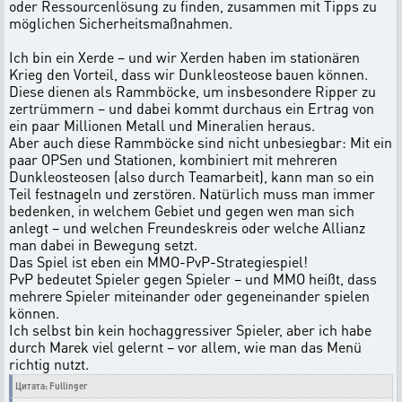
oder Ressourcenlösung zu finden, zusammen mit Tipps zu
möglichen Sicherheitsmaßnahmen.
Ich bin ein Xerde – und wir Xerden haben im stationären
Krieg den Vorteil, dass wir Dunkleosteose bauen können.
Diese dienen als Rammböcke, um insbesondere Ripper zu
zertrümmern – und dabei kommt durchaus ein Ertrag von
ein paar Millionen Metall und Mineralien heraus.
Aber auch diese Rammböcke sind nicht unbesiegbar: Mit ein
paar OPSen und Stationen, kombiniert mit mehreren
Dunkleosteosen (also durch Teamarbeit), kann man so ein
Teil festnageln und zerstören. Natürlich muss man immer
bedenken, in welchem Gebiet und gegen wen man sich
anlegt – und welchen Freundeskreis oder welche Allianz
man dabei in Bewegung setzt.
Das Spiel ist eben ein MMO-PvP-Strategiespiel!
PvP bedeutet Spieler gegen Spieler – und MMO heißt, dass
mehrere Spieler miteinander oder gegeneinander spielen
können.
Ich selbst bin kein hochaggressiver Spieler, aber ich habe
durch Marek viel gelernt – vor allem, wie man das Menü
richtig nutzt.
Цитата: Fullinger