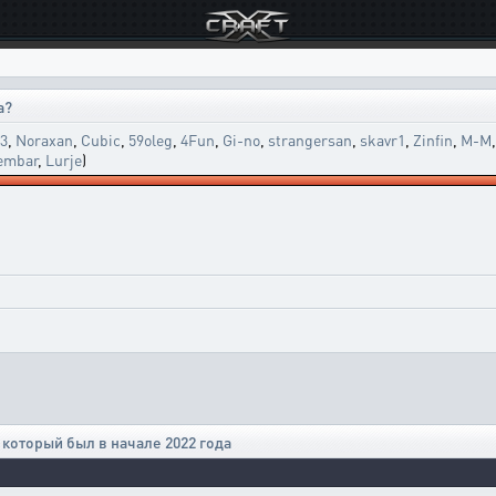
а?
63
,
Noraxan
,
Cubic
,
59oleg
,
4Fun
,
Gi-no
,
strangersan
,
skavr1
,
Zinfin
,
M-M
embar
,
Lurje
)
 который был в начале 2022 года