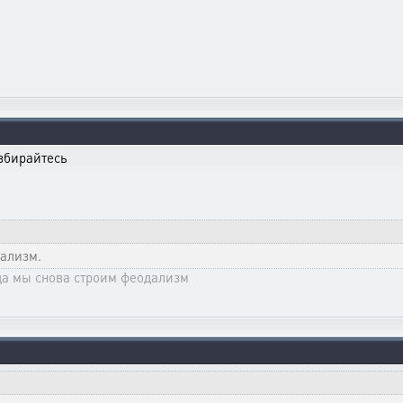
азбирайтесь
тализм.
да мы снова строим феодализм