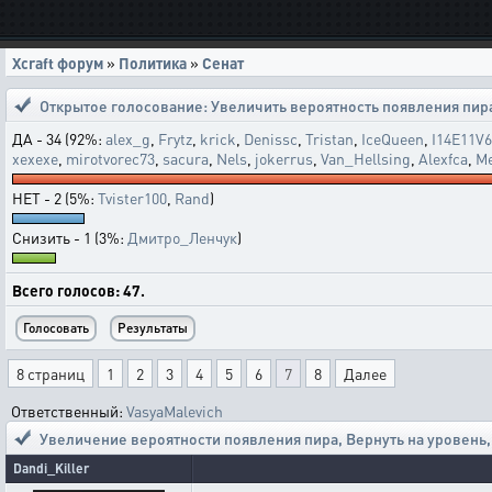
Xcraft форум
»
Политика
»
Сенат
Открытое голосование:
Увеличить вероятность появления пир
ДА - 34 (92%:
alex_g
,
Frytz
,
krick
,
Denissc
,
Tristan
,
IceQueen
,
I14E11V
xexexe
,
mirotvorec73
,
sacura
,
Nels
,
jokerrus
,
Van_Hellsing
,
Alexfca
,
M
НЕТ - 2 (5%:
Tvister100
,
Rand
)
Снизить - 1 (3%:
Дмитро_Ленчук
)
Всего голосов: 47.
8 страниц
1
2
3
4
5
6
7
8
Далее
Ответственный:
VasyaMalevich
Увеличение вероятности появления пира
,
Вернуть на уровень,
Dandi_Killer