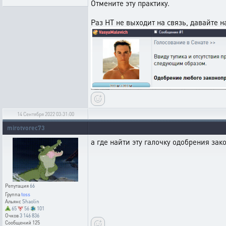
Отмените эту практику.
Раз НТ не выходит на связь, давайте 
14 Сентября 2022 03:31:00
mirotvorec73
а где найти эту галочку одобрения зак
Репутация
66
Группа
toss
Альянс
Shaolin
65
56
101
Очков
3 146 836
Сообщений
125