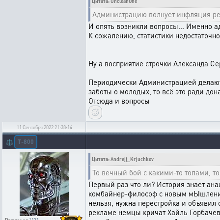
Цитата: UncleanOne
Администрацию волнует инфляция рес
И опять возникли вопросы... Именно а
К сожалению, статистики недостаточно
Ну а восприятие строчки Александа Сер
Периодически Администрацией делаются
заботы о молодых, то всё это ради дон
Отсюда и вопросы
11 Сентября 2022 21:38:14
T-800
⚖️
Цитата: Andrejj_Krjuchkov
То вечный бой с какими-то топами, то
Первый раз что ли? История знает ан
комбайнер-философ с новым мЫшлением 
нельзя, нужна перестройка и объявил
рекламе немцы кричат Хайль Горбачев!