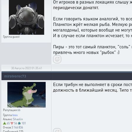
От игроков в разных локациях слышу ж
периодически донатят.
Если говорить языком аналогий, то вс
Планктон жрёт мелкая рыба. Мелкую ры
мегалодоны), которые вообще не могут
И в случае если планктон исчезает, т
Группа
guest
Пиры - это тот самый планктон, "соль
привлечь много новых "рыбок" :)
30 Августа 2022 01:35:41
mirotvorec73
Если трибун не выполняет в сроки пос
должность в ближайший месяц. Типо т
Репутация
66
Группа
toss
Альянс
Shaolin
65
56
101
Очков
3 146 836
Сообщений
125