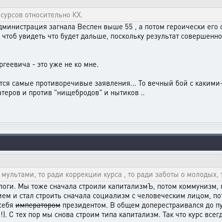
урсов относительно КХ.
дминистрация загнала Веспен выше 55 , а потом героически его
 чтоб увидеть что будет дальше, поскольку результат совершенно
геевича - это уже не ко мне.
 самые противоречивые заявления... То вечный бой с какими-то
атеров и против "нищебродов" и нытиков ..
 мультами, то ради коррекции курса , то ради заботы о молодых, 
алоги. Мы тоже сначала строили капитализмЪ, потом коммунизм,
и стал строить сначала социализм с человеческим лицом, потом 
 себя
императором
президентом. В общем доперестраивался до пу
). С тех пор мы снова строим типа капитализм. Так что курс все