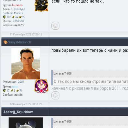
если "что то пошло не так".
Репутация
1171
Группа
humans
Альянс
Cyberdyne
Systems Models
102
34
90
Очков
16 850 568
Сообщений
8095
11 Сентября 2022 22:22:16
🎨
VasyaMalevich
повыбирали их вот теперь с ними и р
Цитата: T-800
С тех пор мы снова строим типа капи
Репутация
-2440
Группа
relict
начиная с рисования выборов 2011 го
17
3
74
Сообщений
666
12 Сентября 2022 00:51:22
Andrejj_Krjuchkov
Цитата: T-800