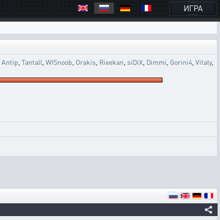
ИГРА
,
Antip
,
Tantall
,
WISnoob
,
Orakis
,
Rieekan
,
siDiX
,
Dimmi
,
Gorini4
,
Vitaly
,