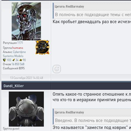
Цитата: RedBarmaley
В полночь все подходящие темы с н
Как пробьет двенадцать раз все исчезн
Репутация
1171
Группа
humans
Альянс
Cyberdyne
Systems Models
102
34
90
Очков
16 850 568
Сообщений
8095
13 Сентября 2022 14:02:48
Dandi_Killer
Опять какое-то странное отношение к л
что кто-то в иерархии принятия решени
Цитата: RedBarmaley
Введено. В полночь все подходящие 
Это называется "замести под коврик" 
Группа
guest