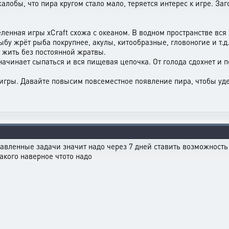
алобы, что пира кругом стало мало, теряется интерес к игре. З
еленная игры xCraft схожа с океаном. В водном пространстве вся
бу жрёт рыба покрупнее, акулы, китообразные, гловоногие и т.д
 жить без постоянной жратвы.
о начинает сыпаться и вся пищевая цепочка. От голода сдохнет и
" игры. Давайте повысим повсеместное появление пира, чтобы у
тавленные задачи значит надо через 7 дней ставить возможност
акого наверное чтото надо