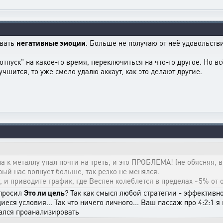
ывать
негативные эмоции
. Больше не получаю от неё удовольстви
отпуск" на какое-то время, переключиться на что-то другое. Но в
учшится, то уже смело удалю аккаут, как это делают другие.
а к металлу упал почти на треть, и это ПРОБЛЕМА! (не обясняя, 
орый нас волнует больше, так резко не менялся.
, и приводите график, где Веспен колеблется в пределах ~5% от 
спросил
Это ли цель
? Так как смысл любой стратегии - эффективн
еся условия... Так что ничего личного... Ваш пассаж про 4:2:1 
тался проанализировать