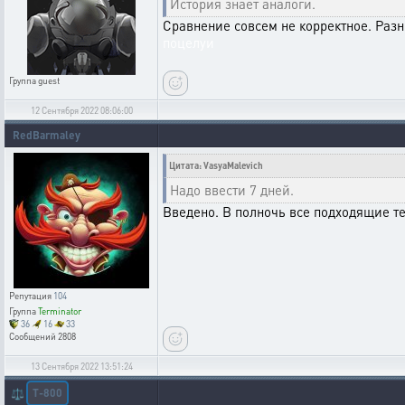
История знает аналоги.
Сравнение совсем не корректное. Разн
поцелуи
Группа
guest
12 Сентября 2022 08:06:00
RedBarmaley
Цитата: VasyaMalevich
Надо ввести 7 дней.
Введено. В полночь все подходящие т
Репутация
104
Группа
Terminator
36
16
33
Сообщений
2808
13 Сентября 2022 13:51:24
T-800
⚖️