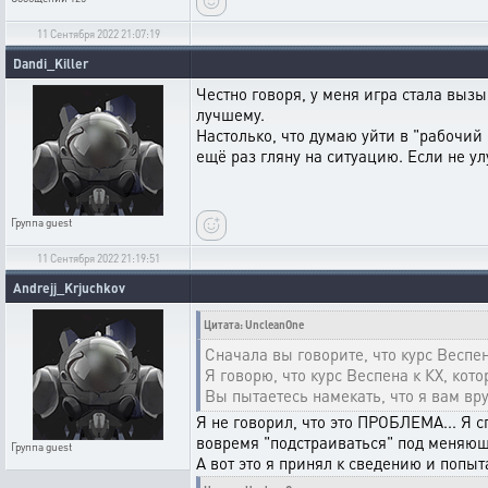
11 Сентября 2022 21:07:19
Dandi_Killer
Честно говоря, у меня игра стала выз
лучшему.
Настолько, что думаю уйти в "рабочий 
ещё раз гляну на ситуацию. Если не ул
Группа
guest
11 Сентября 2022 21:19:51
Andrejj_Krjuchkov
Цитата: UncleanOne
Сначала вы говорите, что курс Веспен
Я говорю, что курс Веспена к КХ, кот
Вы пытаетесь намекать, что я вам вру
Я не говорил, что это ПРОБЛЕМА... Я 
вовремя "подстраиваться" под меняющи
Группа
guest
А вот это я принял к сведению и попы