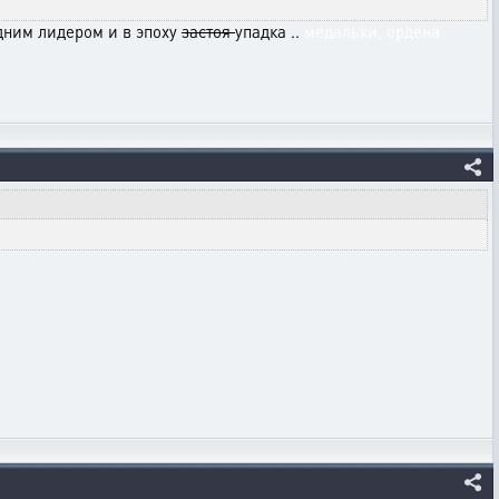
одним лидером и в эпоху
застоя
упадка ..
медальки, ордена