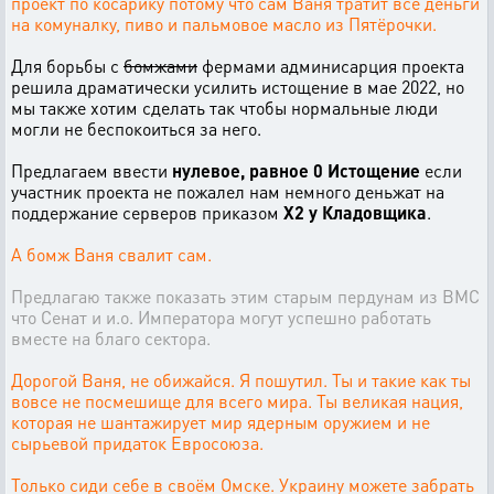
проект по косарику потому что сам Ваня тратит все деньги
на комуналку, пиво и пальмовое масло из Пятёрочки.
Для борьбы с
бомжами
фермами админисарция проекта
решила драматически усилить истощение в мае 2022, но
мы также хотим сделать так чтобы нормальные люди
могли не беспокоиться за него.
Предлагаем ввести
нулевое, равное 0 Истощение
если
участник проекта не пожалел нам немного деньжат на
поддержание серверов приказом
Х2 у Кладовщика
.
А бомж Ваня свалит сам.
Предлагаю также показать этим старым пердунам из ВМС
что Сенат и и.о. Императора могут успешно работать
вместе на благо сектора.
Дорогой Ваня, не обижайся. Я пошутил. Ты и такие как ты
вовсе не посмешище для всего мира. Ты великая нация,
которая не шантажирует мир ядерным оружием и не
сырьевой придаток Евросоюза.
Только сиди себе в своём Омске. Украину можете забрать