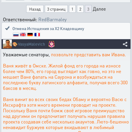
Далее
Назад
3 страниц
1
2
3
Ответственный:
RedBarmaley
Отмена Истощения за Х2 Кладовщику
🎨
VasyaMalevich
Уважаемые сенаторы,
позвольте представить вам Ивана.
Ваня живёт в Омске. Жилой фонд его города на износе
более чем 80%, его город выглядит как говно, но это не
мешает Ване фапать на Саурона и возбуждаться на
последнюю букву латинского алфавита, получая всего 300
баксов в месяц.
Ваня винит во всех своих бедах Обаму и вероятно Васю с
Икскрафта хотя
много времени проводит на проекте.
Поскольку Ваня почти бомж своё игровое преимущество
над другими он предпочитает получать нарушая правила
проекта создавая себе несколько акаунтов. Люто-бешенно
ненавидит буржуев которые вкидывают в любимый