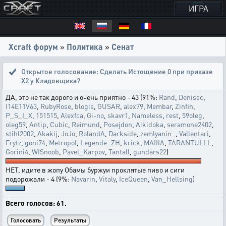
ИГРА
Xcraft форум
»
Политика
»
Сенат
Открытое голосование:
Сделать Истощение 0 при приказе
Х2 у Кладовщика?
ДА, это не так дорого и очень приятно - 43 (91%:
Rand
,
Denissc
,
I14E11V63
,
RubyRose
,
blogis
,
GUSAR
,
alex79
,
Membar
,
Zinfin
,
P_S_I_X
,
151515
,
Alexfca
,
Gi-no
,
skavr1
,
Nameless
,
rest
,
59oleg
,
oleg59
,
Antip
,
Cubic
,
Reimund
,
Posejdon
,
Aikidoka
,
seramone2402
,
stihl2002
,
Akakij
,
JoJo
,
RolandA
,
Darkside
,
zemlyanin_
,
Vallentari
,
Frytz
,
goni74
,
Metropol
,
Legende_ZH
,
krick
,
MAIIIA
,
TARANTULLL
,
Gorini4
,
WISnoob
,
Pavel_Karpov
,
Tantall
,
gundars22
)
НЕТ, идите в жопу Обамы буржуи проклятые пиво и сиги
подорожали - 4 (9%:
Navarin
,
Vitaly
,
IceQueen
,
Van_Hellsing
)
Всего голосов: 61.