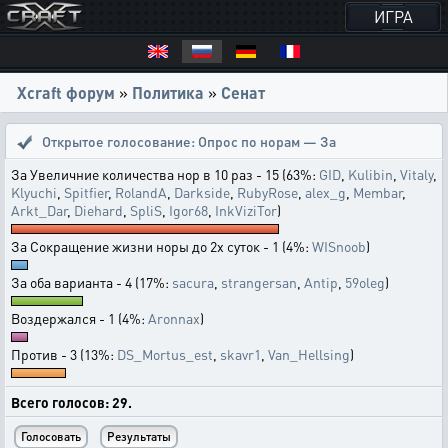
ИГРА
Xcraft форум
»
Политика
»
Сенат
Открытое голосование:
Опрос по норам — За
За Увеличние количества нор в 10 раз - 15 (63%:
GID
,
Kulibin
,
Vitaly
,
Klyuchi
,
Spitfier
,
RolandA
,
Darkside
,
RubyRose
,
alex_g
,
Membar
,
Arkt_Dar
,
Diehard
,
SpliS
,
Igor68
,
InkViziTor
)
За Сокращение жизни норы до 2х суток - 1 (4%:
WISnoob
)
За оба варианта - 4 (17%:
sacura
,
strangersan
,
Antip
,
59oleg
)
Воздержался - 1 (4%:
Aronnax
)
Против - 3 (13%:
DS_Mortus_est
,
skavr1
,
Van_Hellsing
)
Всего голосов: 29.