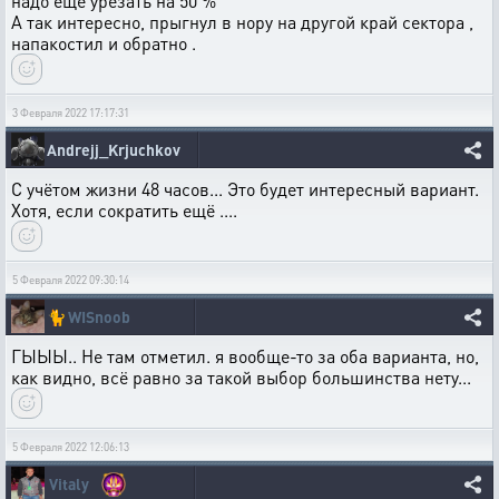
надо еще урезать на 50 %
А так интересно, прыгнул в нору на другой край сектора ,
напакостил и обратно .
3 Февраля 2022 17:17:31
Andrejj_Krjuchkov
С учётом жизни 48 часов... Это будет интересный вариант.
Хотя, если сократить ещё ....
5 Февраля 2022 09:30:14
🐈
WISnoob
ГЫЫЫ.. Не там отметил. я вообще-то за оба варианта, но,
как видно, всё равно за такой выбор большинства нету...
5 Февраля 2022 12:06:13
Vitaly