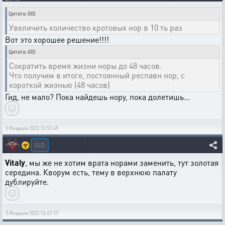
Цитата: GID
Увеличить количество кротовых нор в 10 ть раз
Вот это хорошее решение!!!!
Цитата: GID
Сократить время жизни норы до 48 часов.
Что получим в итоге, постоянный респавн нор, с
короткой жизнью (48 часов)
Гид, не мало? Пока найдешь нору, пока долетишь...
5 Февраля 2022 12:57:49
GID
☣️
Vitaly
, мы же не хотим врата норами заменить, тут золотая
середина. Кворум есть, тему в верхнюю палату
дублируйте.
5 Февраля 2022 13:47:17