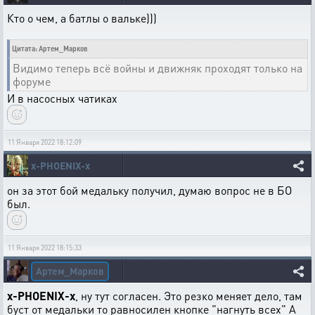
Кто о чем, а батлы о вальке)))
Цитата: Артем_Марков
Видимо теперь всё войны и движняк проходят только на
форуме
И в насосных чатиках
11 Января 2022 18:12:09
x-PHOENIX-x
он за этот бой медальку получил, думаю вопрос не в БО
был.
11 Января 2022 18:15:33
Артем_Марков
x-PHOENIX-x
, ну тут согласен. Это резко меняет дело, там
буст от медальки то равносилен кнопке "нагнуть всех" А