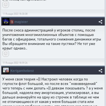
11 Января 2022 18:30:08
🚷
magister
После сноса администрацией у игроков столиц, после
уничтожения многомиллионных объектов с помощью
багов с офицерами, тотального снижения динамики игры
Вы обращаете внимание на такие пустяки? Не тот уже
краыт однако..
11 Января 2022 18:59:26
Keriganthebest
У меня своя теория =)) Настроил человек когда по
глупости флот большой, но после всех "нововведений"
чего теперь с ним делать =)) девкам показывать ? а у меня
большой, надоела ему амортизация, утилизировал, а вы
дальше ананируйте на одну из строчек в таблице не чем
не отличающиюся от какая у меня большая стата или
какие у меня глубокие шахты, это строчка уже давно не