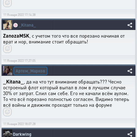
11 Января 2022 17:14:38
🍥
_Kitana_
ZanozaMSK
, с учетом того что все порезано начиная от
врат и нор, внимание стоит обращать!
11 Января 2022 17:27:05
Артем_Марков
_Kitana_
, да на что тут внимание обращать??? Чесно
остроеный флот который выпал в лом в лучшем случае
30% от затрат. Слил сам себе. Его не качали всём аулом.
То что всё порезано полностью согласен. Видимо теперь
всё войны и движняк проходят только на форуме
11 Января 2022 18:07:28
Darkwing