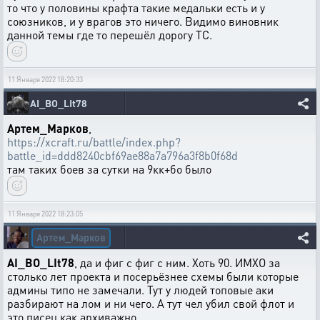
то что у половины крафта такие медальки есть и у
союзников, и у врагов это ничего. Видимо виновник
данной темы где то перешёл дорогу ТС.
11 Января 2022 18:20:33
AI_BO_LIt78
Артем_Марков
,
https://xcraft.ru/battle/index.php?
battle_id=ddd8240cbf69ae88a7a796a3f8b0f68d
там таких боев за сутки на 9кк+бо было
11 Января 2022 18:23:05
Артем_Марков
AI_BO_LIt78
, да и фиг с фиг с ним. Хоть 90. ИМХО за
столько лет проекта и посерьёзнее схемы были которые
админы типо не замечали. Тут у людей топовые аки
разбирают на лом и ни чего. А тут чел убил свой флот и
это писец как архиважно.