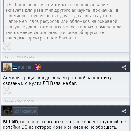
5.8. Запрещено систематическое использование
аккаунта для развития другого аккаунта (прокачка), в
том числе с несвязанных друг с другом аккаунтов.
Например, своз ресурсов или обломков на основной
аккаунт с дополнительных малоактивных; намеренное
уничтожение флота одного игрока об другого в
заведомо-проигрышном бою и т.п.
11 Января 2022 16:49:54
🇪🇪
Kulibin
Администрация вроде вела мораторий на прокачку
связаным с мулти ЛП Вала, не баг.
11 Января 2022 16:56:58
ZanozaMSK
Kulibin
, полностью согласен. На фоне валенка тут вообще
копейки БО на которое можно внимание не обращать.