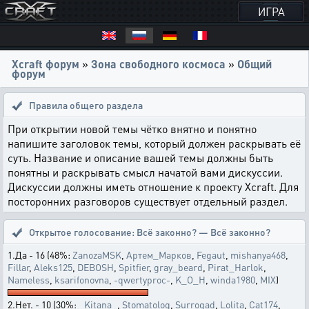
ИГРА
Xcraft форум
»
Зона свободного космоса
»
Общий
форум
Правила общего раздела
При открытии новой темы чётко внятно и понятно
напишите заголовок темы, который должен раскрывать её
суть. Название и описание вашей темы должны быть
понятны и раскрывать смысл начатой вами дискуссии.
Дискуссии должны иметь отношение к проекту Xcraft. Для
посторонних разговоров существует отдельный раздел.
Открытое голосование:
Всё законно? — Всё законно?
1.Да - 16 (48%:
ZanozaMSK
,
Артем_Марков
,
Fegaut
,
mishanya468
,
Fillar
,
Aleks125
,
DEBOSH
,
Spitfier
,
gray_beard
,
Pirat_Harlok
,
Nameless
,
ksarifonovna
,
-qwertyproc-
,
K_O_H
,
winda1980
,
MIX
)
2.Нет. - 10 (30%:
_Kitana_
,
Stomatolog
,
Surrogad
,
Lolita
,
Cat174
,