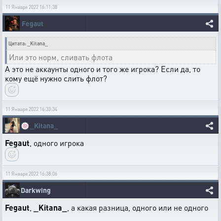
11 Января 2022 16:11:38
Fegaut
Цитата: _Kitana_
Или это норм, сливать флота
А это не аккаунты одного и того же игрока? Если да, то
кому ещё нужно слить флот?
11 Января 2022 16:33:34
🍥
_Kitana_
Fegaut
, одного игрока
11 Января 2022 16:38:06
Darkwing
Fegaut
,
_Kitana_
, а какая разница, одного или не одного