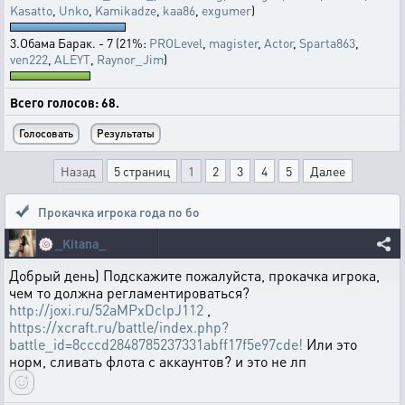
Kasatto
,
Unko
,
Kamikadze
,
kaa86
,
exgumer
)
3.Обама Барак. - 7 (21%:
PROLevel
,
magister
,
Actor
,
Sparta863
,
ven222
,
ALEYT
,
Raynor_Jim
)
Всего голосов: 68.
Назад
5 страниц
1
2
3
4
5
Далее
Прокачка игрока года по бо
🍥
_Kitana_
Добрый день) Подскажите пожалуйста, прокачка игрока,
чем то должна регламентироваться?
http://joxi.ru/52aMPxDclpJ112
,
https://xcraft.ru/battle/index.php?
battle_id=8cccd2848785237331abff17f5e97cde!
Или это
норм, сливать флота с аккаунтов? и это не лп