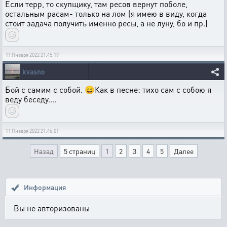
Если терр, то скупщику, там ресов вернут поболе,
остальным расам- только на лом (я имею в виду, когда
стоит задача получить именно ресы, а не луну, бо и пр.)
11 Января 2022 21:45:19
kvasno
Бой с самим с собой. 😄Как в песне: тихо сам с собою я
веду беседу....
11 Января 2022 21:46:01
Назад
5 страниц
1
2
3
4
5
Далее
Информация
Вы не авторизованы