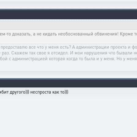
ем-то доказать, а не кидать необоснованный обвинения! Кроме т
 я предоставлю все что у меня есть? А администрации проекта и ф
е раз. Скажем так свое я отсидел. И мои нарушения что бывали н
бой с администрацией которая когда то была и у меня. Но у меня
ит другого))) неспроста как то)))