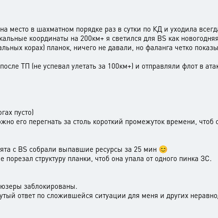
на место в шахматном порядке раз в сутки по КД и уходила всег
альные координаты на 200км+ я светился для BS как новогодняя
альных корах) планок, ничего не давали, но фаланга четко пока
осле ТП (не успевал улетать за 100км+) и отправляли флот в атак
гах пусто)
жно его перегнать за столь короткий промежуток времени, чтоб с
ебята с BS собрали выпавшие ресурсы за 25 мин 😊
 порезал структуру планки, чтоб она упала от одного пинка ЗС.
гаюзеры заблокированы.
нутый ответ по сложившейся ситуации для меня и других неравн