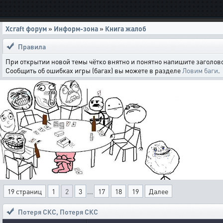
Xcraft форум
»
Информ-зона
»
Книга жалоб
Правила
При открытии новой темы чётко внятно и понятно напишите заголово
Сообщить об ошибках игры (багах) вы можете в разделе
Ловим баги
.
19 страниц
1
2
3
...
17
18
19
Далее
Потеря СКС
,
Потеря СКС