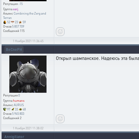
Репутация
-15
Группа
xerj
Альянс
Combining the Zerg and
Terran
52
23
59
Очков
5 857 709
Сообщений
115
1 Ноября 2021 11:36:45
BeCnePH
Открыл шампанское. Надеюсь эта был
Репутация
0
Группа
humans
Альянс
AURUS
97
33
48
Очков
5 945 803
Сообщений
2
1 Ноября 2021 11:38:02
Annigiliator