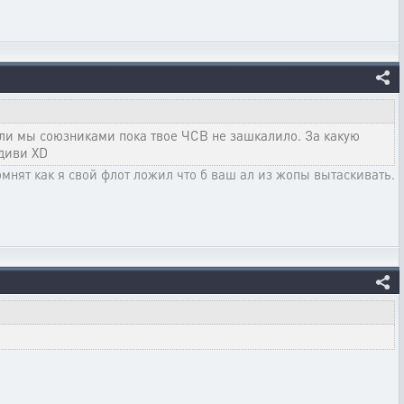
ыли мы союзниками пока твое ЧСВ не зашкалило. За какую
удиви XD
помнят как я свой флот ложил что б ваш ал из жопы вытаскивать.