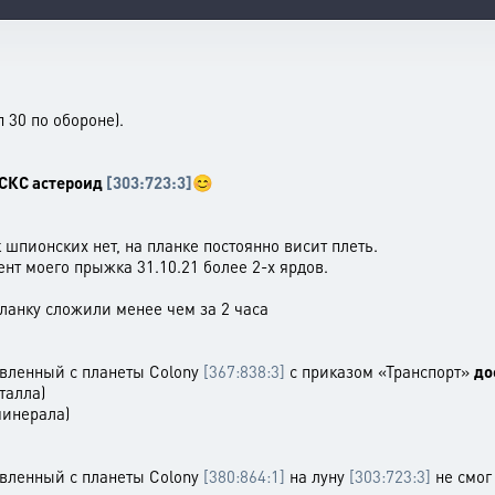
 30 по обороне).
о СКС астероид
[303:723:3]
😊
к шпионских нет, на планке постоянно висит плеть.
ент моего прыжка 31.10.21 более 2-х ярдов.
планку сложили менее чем за 2 часа
авленный с планеты Colony
[367:838:3]
с приказом «Транспорт»
до
талла)
минерала)
авленный с планеты Colony
[380:864:1]
на луну
[303:723:3]
не смог 