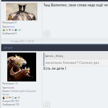
Тащ Валентин, свои слова надо ещё че
Репутация
29
Группа
toss
50
46
141
Сообщений
5
1 Ноября 2021 11:39:32
APXAP
Цитата: _Kitana_
насколько близкие? Сколько раз
Есть ли дети )
Репутация
-15
Группа
xerj
Альянс
Combining the Zerg and
Terran
52
23
59
Очков
5 857 709
Сообщений
115