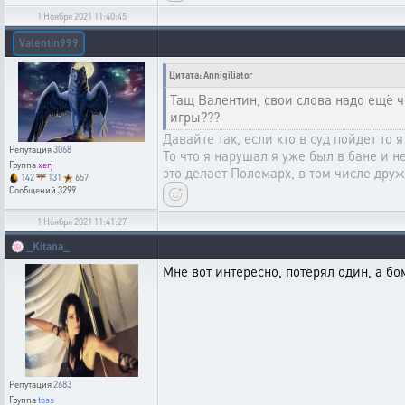
1 Ноября 2021 11:40:45
Valentin999
Цитата: Annigiliator
Тащ Валентин, свои слова надо ещё ч
игры???
Давайте так, если кто в суд пойдет то
Репутация
3068
То что я нарушал я уже был в бане и н
Группа
xerj
это делает Полемарх, в том числе друж
142
131
657
Сообщений
3299
1 Ноября 2021 11:41:27
🍥
_Kitana_
Мне вот интересно, потерял один, а бомб
Репутация
2683
Группа
toss