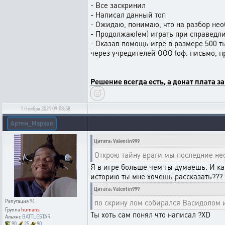
- Все заскринил
- Написал данный топ
- Ожидаю, понимаю, что на разбор не
- Продолжаю(ем) играть при справедл
- Оказав помощь игре в размере 500 т
через учредителей ООО (оф. письмо, пр
Решение всегда есть, а донат плата за
1 Ноября 2021 09:08:58
Артем_Марков
Цитата: Valentin999
Открою тайну враги мы последние нес
Я в игре больше чем ты думаешь. И к
историю ты мне хочешь рассказать???
Цитата: Valentin999
по скрину лом собирался Васидолом и
Репутация
94
Группа
humans
Ты хоть сам понял что написал ?XD
Альянс
BATTLESTAR
90
25
90