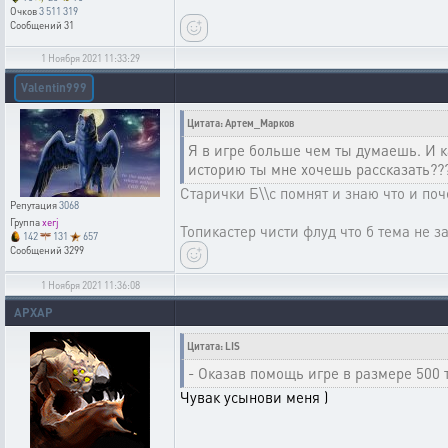
Очков
3 511 319
Сообщений
31
1 Ноября 2021 11:33:29
Valentin999
Цитата: Артем_Марков
Я в игре больше чем ты думаешь. И 
историю ты мне хочешь рассказать??
Старички Б\\с помнят и знаю что и поч
Репутация
3068
Группа
xerj
Топикастер чисти флуд что б тема не з
142
131
657
Сообщений
3299
1 Ноября 2021 11:36:08
APXAP
Цитата: LIS
- Оказав помощь игре в размере 500 т
Чувак усынови меня )