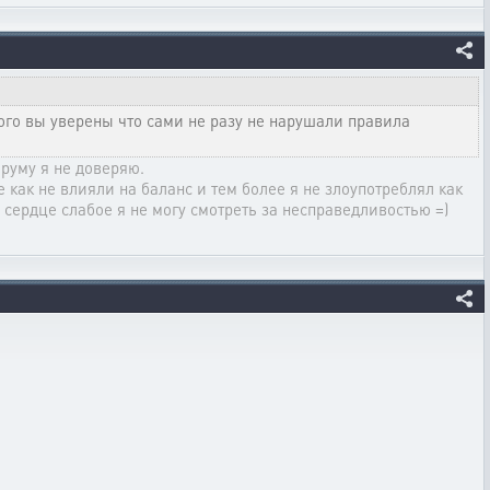
ого вы уверены что сами не разу не нарушали правила
оруму я не доверяю.
е как не влияли на баланс и тем более я не злоупотреблял как
 сердце слабое я не могу смотреть за несправедливостью =)