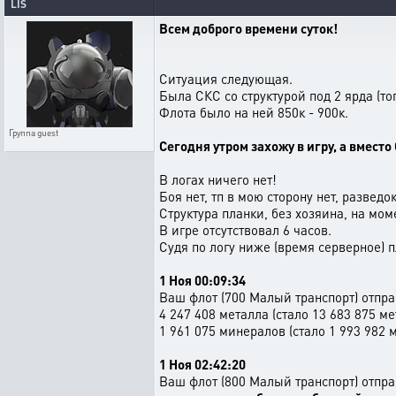
LIS
Всем доброго времени суток!
Ситуация следующая.
Была СКС со структурой под 2 ярда (топ
Флота было на ней 850к - 900к.
Группа
guest
Сегодня утром захожу в игру, а вмест
В логах ничего нет!
Боя нет, тп в мою сторону нет, разведо
Структура планки, без хозяина, на мом
В игре отсутствовал 6 часов.
Судя по логу ниже (время серверное) 
1 Ноя 00:09:34
Ваш флот (700 Малый транспорт) отпр
4 247 408 металла (стало 13 683 875 ме
1 961 075 минералов (стало 1 993 982 
1 Ноя 02:42:20
Ваш флот (800 Малый транспорт) отпр