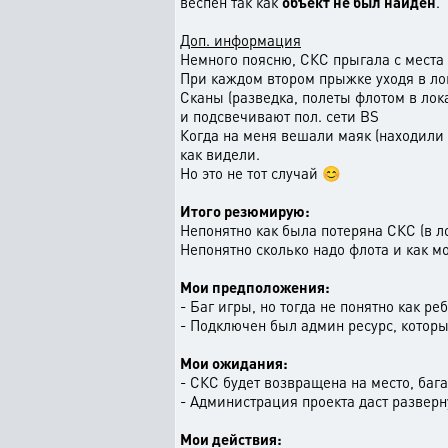
веспен так как
объект не был найден
.
Доп. информация
Немного поясню, СКС прыгала с места 
При каждом втором прыжке уходя в лок
Сканы (разведка, полеты флотом в лок
и подсвечивают пол. cети BS
Когда на меня вешали маяк (находили п
как видели.
Но это не тот случай 😊
Итого резюмирую:
Непонятно как была потеряна СКС (в ло
Непонятно сколько надо флота и как мо
Мои предположения:
- Баг игры, но тогда не понятно как р
- Подключен был админ ресурс, которые
Мои ожидания:
- СКС будет возвращена на место, ба
- Администрация проекта даст развер
Мои действия: