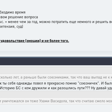
обходимо время
ивом решение вопроса
ыс. + менее чем за год, можно потратить еще немного и решить 
етензия, суд)
 удовольствие (эмоции) и не более того.
колько лет, а раньше были союзниками, так что ваш выпад не к 
ак ты себя однажды повел я прекрасно помню "союзничек". И бы
 Историю БС с кем дружили и как разошлись пути??? Ну давай у
 уничтожался он тоже Узами Васидола, так что считаю смело мож