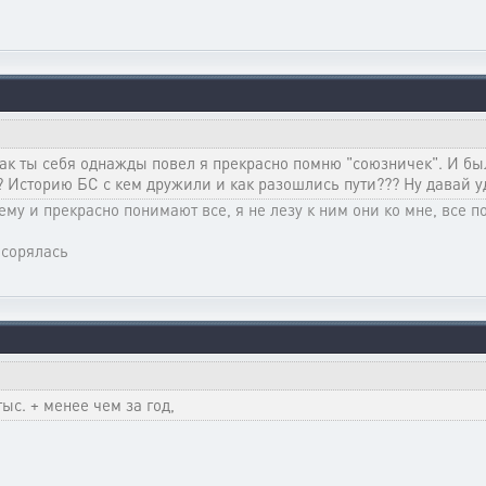
как ты себя однажды повел я прекрасно помню "союзничек". И б
? Историю БС с кем дружили и как разошлись пути??? Ну давай 
ему и прекрасно понимают все, я не лезу к ним они ко мне, все 
асорялась
ыс. + менее чем за год,