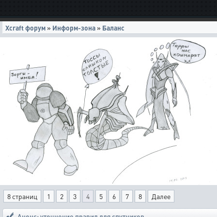
Xcraft форум
»
Информ-зона
»
Баланс
8 страниц
1
2
3
4
5
6
7
8
Далее
Анонс: уточнение правил для спутников