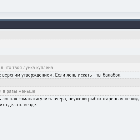
л что твоя лунка куплена
с верхним утверждением. Если лень искать - ты балабол.
ки в разы меньше
лог как саманатягулись вчера, неужели рыбка жаренная не кидал
х сделать везде.