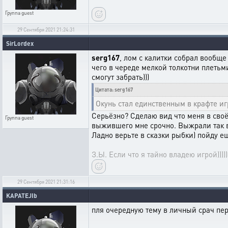
Группа
guest
29 Сентября 2021 21:24:31
SirLordex
serg167
, лом с калитки собрал вообще
чего в череде мелкой толкотни плетьм
смогут забрать)))
Цитата: serg167
Окунь стал единственным в крафте и
Серьёзно? Сделаю вид что меня в своё
Группа
guest
выжившего мне срочно. Выжрали так в
Ладно верьте в сказки рыбки) пойду 
З.Ы. Если что я тайно владею игрой)))))
29 Сентября 2021 21:31:16
KAPATEJIb
пля очередную тему в личный срач пе