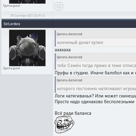
Группа
guest
29 Сентября 2021 20:49:13
SirLordex
Цитата: doctorzed
конченый донат купил
ахахаха
Цитата: doctorzed
тебе Семён тогда прямо в теме отписа
Группа
guest
Пруфы в студию. Иначе балобол как и 
Цитата: doctorzed
которого постоянно натягивают игро
Логи натягиванья? Или может скинешь 
Просто надо одинаково бесполезными и
Всё ради баланса