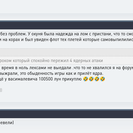
 без проблем. У окуня была надежда на лом с пристани, что то с
и на корах и был увиден флот тех плетей которые самовыпилилис
гроком который спокойно пережил 4 ядерных атаки
 время в ноль лексами не выедали .что то не хвалился я на фор
ыжрали, это обыденность игры как и прилёт ядра.
ещё у васималевича 100500 лун прикуплю 🤣🤣🤣🤣
))
ревели)