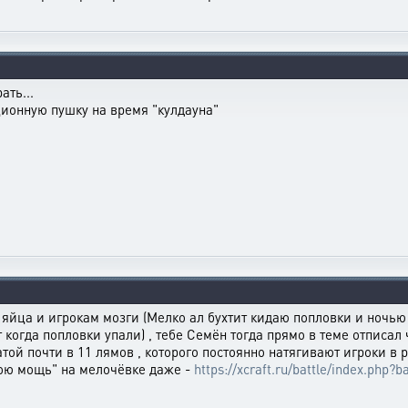
ать...
ионную пушку на время "кулдауна"
е яйца и игрокам мозги (Мелко ал бухтит кидаю попловки и ночью
когда попловки упали) , тебе Семён тогда прямо в теме отписал ч
той почти в 11 лямов , которого постоянно натягивают игроки в р
вою мощь" на мелочёвке даже -
https://xcraft.ru/battle/index.ph