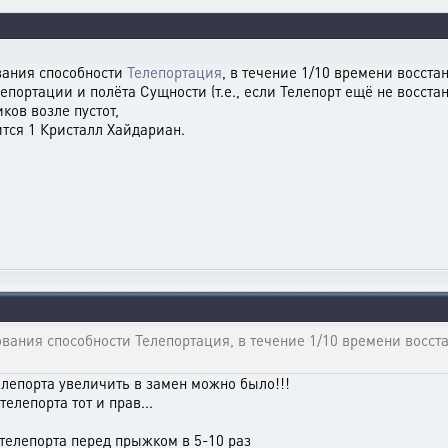
ования способности
Телепортация
, в течение 1/10 времени восст
портации и полёта Сущности (т.е., если Телепорт ещё не восстан
ков возле пустот,
ится 1 Кристалл Хайдариан.
зования способности Телепортация, в течение 1/10 времени восст
елепорта увеличить в замен можно было!!!
елепорта тот и прав...
елепорта перед прыжком в 5-10 раз