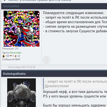
UncleanOne
Планируются следующие изменения:
- запрет на полёт в ЛК после использ
- общее время восстановления для Теле
- снятие запрета на размещение спутни
- в стоимость запуска Сущности добав
Репутация
-207
Группа
Terminator
108
7
48
Сообщений
8669
24 Сентября 2021 15:33:30
GlubokayaShahta
- запрет на полёт в ЛК после исполь
Дунклеостеем)
Хороший нерф, а все-таки дальность т
P.S у кого выше уровень сущности или т
Было бы хорошо уменьшить задержку т