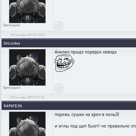
Группа
guest
29 Сентября 2021 22:18:50
SirLordex
Анклин прыдэ порядок навэдэ
Группа
guest
29 Сентября 2021 22:21:34
KAPATEJIb
порежь сушки на хрен в ноль)))
и иглы под щит бьют!-не правильно эт