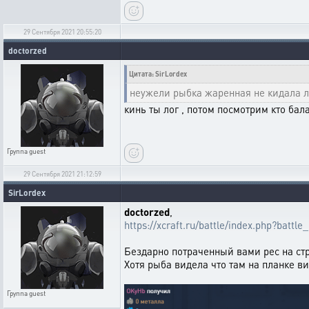
29 Сентября 2021 20:55:20
doctorzed
Цитата: SirLordex
неужели рыбка жаренная не кидала л
кинь ты лог , потом посмотрим кто бала
Группа
guest
29 Сентября 2021 21:12:59
SirLordex
doctorzed
,
https://xcraft.ru/battle/index.php?bat
Бездарно потраченный вами рес на стр
Хотя рыба видела что там на планке ви
Группа
guest