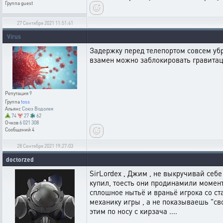
Группа
guest
27 Сентября 2021 11:51:41
Virus
Задержку перед телепортом совсем убр
взамен можно заблокировать гравитац
Репутация
9
Группа
toss
Альянс
Союз Водолея
74
27
62
Очков
6 021 308
Сообщений
4
28 Сентября 2021 19:27:03
doctorzed
SirLordex , Джим , не выкручивай себ
купил, тоесть они продинамили момент 
сплошное нытьё и враньё игрока со ста
механику игры , а не показываешь "с
этим по носу с кирзача ....