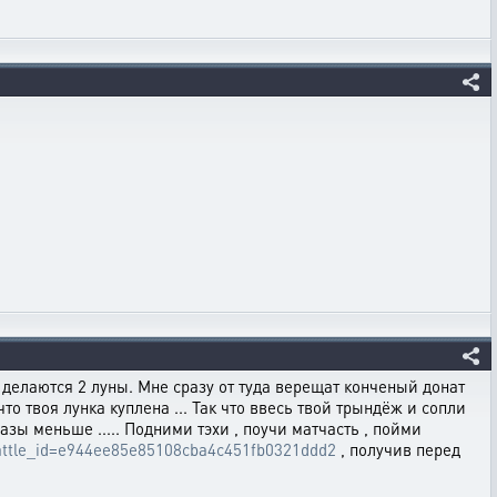
 делаются 2 луны. Мне сразу от туда верещат конченый донат
то твоя лунка куплена ... Так что ввесь твой трындёж и сопли
азы меньше ..... Подними тэхи , поучи матчасть , пойми
p?battle_id=e944ee85e85108cba4c451fb0321ddd2
, получив перед