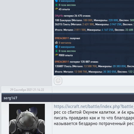
29 Сентября 2021 21:14:22
serg167
https://xcraft.net/battle/index.php?ba
рес со сбитой Окунем калитки. и 6к к
писать правдиво как и то что благода
называется бездарно потраченный рес