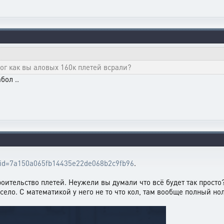
ог как вы аловых 160к плетей всрали?
бол ..
tle_id=7a150a065fb14435e22de068b2c9fb96
.
оительство плетей. Неужели вы думали что всё будет так просто
село. С математикой у него не то что кол, там вообще полный но