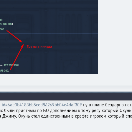
ttle_id=6ae3b4183bb5ced86269bb04e4daf309
ну в плане бездарно пот
рыс были приятным по БО дополнением к тому ресу который Окунь 
ря Джиму, Окунь стал единственным в крафте игроком который сп