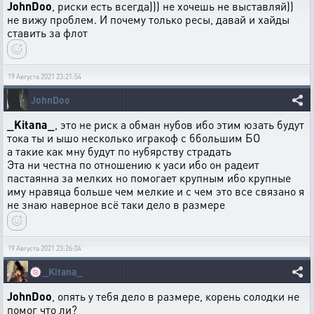
JohnDoo
, риски есть всегда))) не хочешь не выставляй))
не вижу проблем. И почему только ресы, давай и хайды
ставить за флот
19 Августа 2021 23:21:54
JohnDoo
_Kitana_
, это не риск а обман нубов ибо этим юзать будут
тока ты и ышо несколько игракоф с ббольшим БО
а такие как мну будут по нубярству страдать
Эта ни честна по отношению к уаси ибо он радеит
пастаянна за мелких но помогает крупным ибо крупные
иму нравяца больше чем мелкие и с чем это все связано я
не знаю наверное всё таки дело в размере
19 Августа 2021 23:26:04
🍥
_Kitana_
JohnDoo
, опять у тебя дело в размере, корень солодки не
помог что ли?