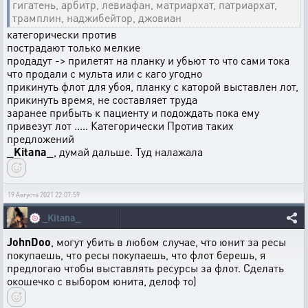
гигатень, арбитр, левиафан, матриархат, патриархат,
трамплин, наджибейтор, джовиан
категорически против
пострадают только мелкие
продадут -> прилетят на планку и убьют то что сами тока
что продали с мульта или с каго угодно
прикинуть флот для убоя, планку с каторой выставлен лот,
прикинуть время, не составляет труда
заранее прибыть к пациенту и подождать пока ему
привезут лот ..... Категорически Против таких
предложений
_Kitana_
, думай дальше. Туд налажала
19 Августа 2021 22:07:59
🍥
_Kitana_
JohnDoo
, могут убить в любом случае, что юнит за ресы
покупаешь, что ресы покупаешь, что флот берешь, я
предлогаю чтобы выставлять ресурсы за флот. Сделать
окошечко с выбором юнита, делоф то)