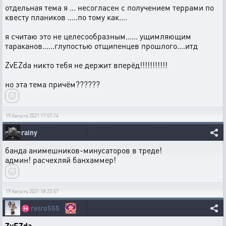
отдельная тема я ... несогласен с получением террами по
квесту плаников .....по тому как....
я считаю это не целесообразным...... ущимляющим
тараканов......глупостью отщипенцев прошлого....итд
ZvEZda никто тебя не держит вперёд!!!!!!!!!!!
но эта тема причём??????
19 Августа 2021 17:57:14
rainy
банда анимешников-минусаторов в треде!
админ! расчехляй банхаммер!
19 Августа 2021 18:23:57
♓
retro555
ZvEZda
,