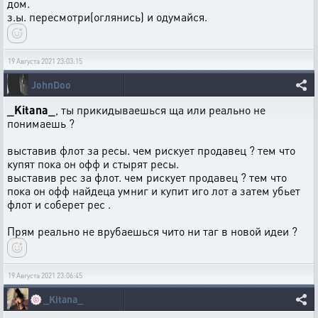
дом.
з.ы. пересмотри(оглянись) и одумайся.
19 Августа 2021 23:03:15
JohnDoo
_Kitana_
, ты прикидываешься ща или реально не
понимаешь ?
выставив флот за ресы. чем рискует продавец ? тем что
купят пока он офф и стырят ресы.
выставив рес за флот. чем рискует продавец ? тем что
пока он офф найдеца умниг и купит иго лот а затем убьет
флот и соберет рес .
Прям реально не врубаешься чито ни таг в новой идеи ?
19 Августа 2021 23:06:45
🍥
_Kitana_