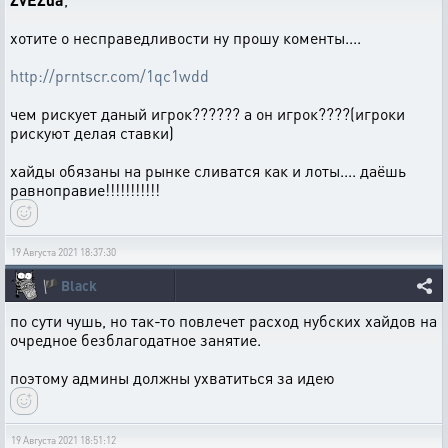
хотите о несправедливости ну прошу коменты....
http://prntscr.com/1qc1wdd
чем рискует даный игрок?????? а он игрок????(игроки
рискуют делая ставки)
хайды обязаны на рынке сливатся как и лоты.... даёшь
равноправие!!!!!!!!!!!
19 Августа 2021 18:37:30
🏴
Black
по сути чушь, но так-то повлечет расход нубских хайдов на
очредное безблагодатное занятие.
поэтому админы должны ухватиться за идею
19 Августа 2021 18:51:12