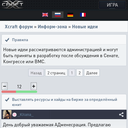
ИГРА
Xcraft форум
»
Информ-зона
»
Новые идеи
Правила
Новые идеи рассматриваются администрацией и могут
быть приняты в разработку после обсуждения в Сенате,
Конгрессе или ВМС.
Назад
2 страниц
1
2
Далее
12
Выставлять ресурсы и хайды на бирже за определённый
юнит
🍥
_Kitana_
День добрый уважаемая АДменесрация. Предлагаю