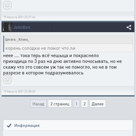
19 Августа 2021 23:27:44
JohnDoo
Цитата: _Kitana_
корень солодки не помог что ли
неее .... тока терь всё чешыца и покраснело
приходица по 3 раз на дню активно почосывать, но не
скажу что это совсем уж так не помогло, но не в том
разрезе в котором подразумевалось
19 Августа 2021 23:28:33
Назад
2 страниц
1
2
Далее
Информация