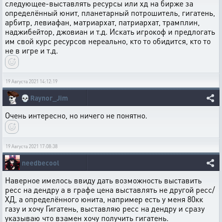
следующее-выставлять ресурсы или хд на бирже за
определённый юнит, планетарный потрошитель, гигатень,
арбитр, левиафан, матриархат, патриархат, трамплин,
наджибейтор, джовиан и т.д. Искать игрокоф и предлогать
им свой курс ресурсов нереально, кто то обидится, кто то
не в игре и т.д.
19 Августа 2021 14:12:19
💀
Raynor_Jim
Очень интересно, но ничего не понятно.
19 Августа 2021 17:08:38
needbecool
Наверное имелось ввиду дать возможность выставить
ресс на дендру а в графе цена выставлять не другой ресс/
ХД, а определённого юнита, например есть у меня 80кк
газу и хочу Гигатень, выставляю ресс на дендру и сразу
указываю что взамен хочу получить гигатень.