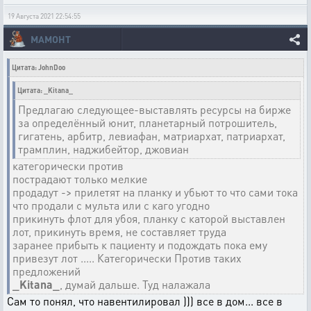
19 Августа 2021 22:54:55
МАМОНТ
Цитата: JohnDoo
Цитата: _Kitana_
Предлагаю следующее-выставлять ресурсы на бирже
за определённый юнит, планетарный потрошитель,
гигатень, арбитр, левиафан, матриархат, патриархат,
трамплин, наджибейтор, джовиан
категорически против
пострадают только мелкие
продадут -> прилетят на планку и убьют то что сами тока
что продали с мульта или с каго угодно
прикинуть флот для убоя, планку с каторой выставлен
лот, прикинуть время, не составляет труда
заранее прибыть к пациенту и подождать пока ему
привезут лот ..... Категорически Против таких
предложений
_Kitana_
, думай дальше. Туд налажала
Сам то понял, что навентилировал ))) все в дом... все в