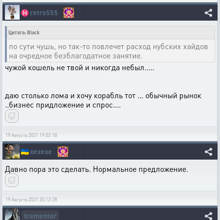
♓
retro555
Цитата: Black
по сути чушь, но так-то повлечет расход нубских хайдов
на очредное безблагодатное занятие.
чужой кошель не твой и никогда небыл.....
даю столько лома и хочу корабль тот ... обычный рынок
..бизнес придложение и спрос....
19 Августа 2021 19:02:18
🇺🇦
xexexe
Давно пора это сделать. Нормальное предложение.
19 Августа 2021 20:12:28
Icementor