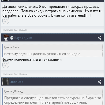
Да идея гениальная.. Я вот продавал гигалорда продавал
продавал.. Только хайды потратил на крмисию.. Ну и пусть
бы работала в обе стороны.. Блин хочу гигатень!!! :)
19 Августа 2021 21:57:41
💀
Raynor_Jim
Цитата: Black
поэтому админы должны ухватиться за идею
фсеми конечностями и тентаклями
19 Августа 2021 21:59:52
JohnDoo
Цитата: _Kitana_
Предлагаю следующее-выставлять ресурсы на бирже за
определённый юнит, планетарный потрошитель,