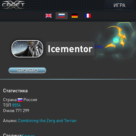
ИГРА
Icementor
TOSS
771 K / 771 K
Статистика
Страна
Россия
ТОП
8554
Очков 771 299
Альянс
Combining the Zerg and Terran
Столица
Ключи