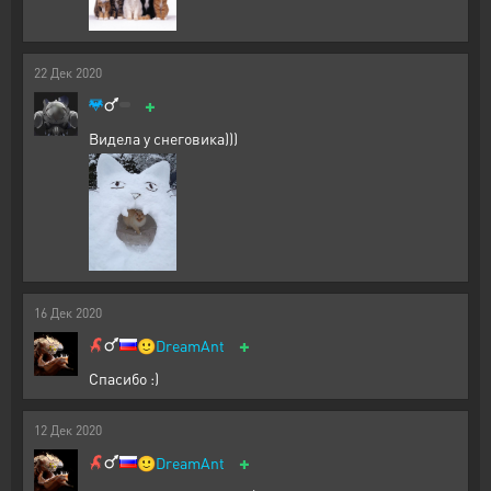
22
Дек
2020
+
Видела у снеговика)))
16
Дек
2020
+
🙂
DreamAnt
Спасибо :)
12
Дек
2020
+
🙂
DreamAnt