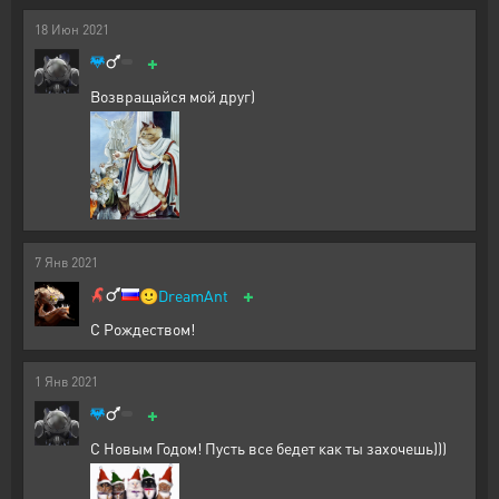
18
Июн
2021
+
Возвращайся мой друг)
7
Янв
2021
+
🙂
DreamAnt
С Рождеством!
1
Янв
2021
+
С Новым Годом! Пусть все бедет как ты захочешь)))