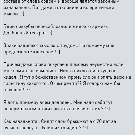
состава от слова совсем и вообще явлется законным
изначально.. Вот даже я отклонился во еретически
мысли.. :)
Блин сиккубы пересаблознили мне всю армию..
Долбанный теократ.. :)
Зраки залипают мыслю с трудом.. Но помоему мое
предложенте классное!! :)
Причем даже слово покупаеш помоему неуместно если
мне память не изменяет.. Никто никого ни в куда не
кидал.. Я тут о божественном промысле они опять васю на
гильятину какого то.. О чем реч то?? Я говорю нам бы
плюшек!!! :)
Я вот к примеру всем доволен.. Мне надо себя тут
ненормальным чтоли считать в связи с этим?? :)
Как навальнята.. Сидят ядом брыжжют а я 20 лет за
путина голосую... Блин я что идиот?? :)