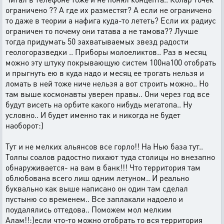
ограничено ?? А где их разместят? А если не ограничено
то даже в теории а нафига куда-то лететь? Если их радиус
ограничен то почему они татава а не тамова?? Лучше
тогда придумать 50 захватываемых звезд радости
геологоразведки .. Приборы молоеликтов.. Раз в месяц
можно эту штуку покрывающую систем 100на100 отобрать
и прыгнуть ею в куда надо и месяц ее трогать нельзя и
ломать в ней тоже ниче нельзя а вот строить можно.. Но
там выше космонавты уверен правы.. Они через год все
будут висеть на орбите какого нибудь мегатопа.. Ну
условно.. И будет именно так и никогда не будет
наоборот:)
Тут и не мелких альянсов все горло!! На Нью база тут..
Толпы соалов радостно пихают туда столицы но внезапно
обнаруживается- на вам в банк!!! Что территория там
облюбована всего лиш одним летуном.. И реально
буквально как выше написано он один там сделал
пустыню со временем.. Все заплакали надоело и
поудалялись оттедова.. Поможем мол мелким
Алам!!:)если что-то можно отобрать то вся территория