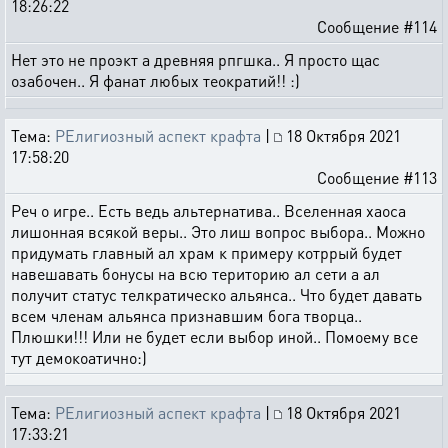
18:26:22
Сообщение #114
Нет это не проэкт а древняя рпгшка.. Я просто щас
озабочен.. Я фанат любых теократий!! :)
Тема:
РЕлигиозный аспект крафта
|
18 Октября 2021
17:58:20
Сообщение #113
Реч о игре.. Есть ведь альтернатива.. Вселенная хаоса
лишонная всякой веры.. Это лиш вопрос выбора.. Можно
придумать главный ал храм к примеру котррый будет
навешавать бонусы на всю територию ал сети а ал
получит статус телкратическо альянса.. Что будет давать
всем членам альянса признавшим бога творца..
Плюшки!!! Или не будет если выбор иной.. Помоему все
тут демокоатично:)
Тема:
РЕлигиозный аспект крафта
|
18 Октября 2021
17:33:21