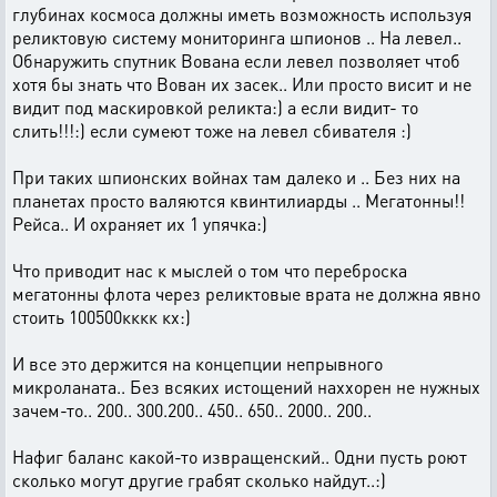
глубинах космоса должны иметь возможность используя
реликтовую систему мониторинга шпионов .. На левел..
Обнаружить спутник Вована если левел позволяет чтоб
хотя бы знать что Вован их засек.. Или просто висит и не
видит под маскировкой реликта:) а если видит- то
слить!!!:) если сумеют тоже на левел сбивателя :)
При таких шпионских войнах там далеко и .. Без них на
планетах просто валяются квинтилиарды .. Мегатонны!!
Рейса.. И охраняет их 1 упячка:)
Что приводит нас к мыслей о том что переброска
мегатонны флота через реликтовые врата не должна явно
стоить 100500кккк кх:)
И все это держится на концепции непрывного
микроланата.. Без всяких истощений наххорен не нужных
зачем-то.. 200.. 300.200.. 450.. 650.. 2000.. 200..
Нафиг баланс какой-то извращенский.. Одни пусть роют
сколько могут другие грабят сколько найдут..:)