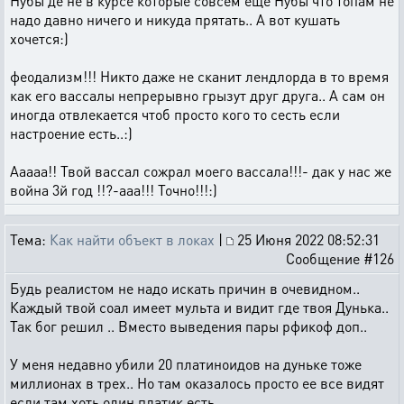
Нубы де не в курсе которые совсем еще Нубы что топам не
надо давно ничего и никуда прятать.. А вот кушать
хочется:)
феодализм!!! Никто даже не сканит лендлорда в то время
как его вассалы непрерывно грызут друг друга.. А сам он
иногда отвлекается чтоб просто кого то сесть если
настроение есть..:)
Ааааа!! Твой вассал сожрал моего вассала!!!- дак у нас же
война 3й год !!?-ааа!!! Точно!!!:)
Тема:
Как найти объект в локах
|
25 Июня 2022 08:52:31
Сообщение #126
Будь реалистом не надо искать причин в очевидном..
Каждый твой соал имеет мульта и видит где твоя Дунька..
Так бог решил .. Вместо выведения пары рфикоф доп..
У меня недавно убили 20 платиноидов на дуньке тоже
миллионах в трех.. Но там оказалось просто ее все видят
если там хоть один платик есть..