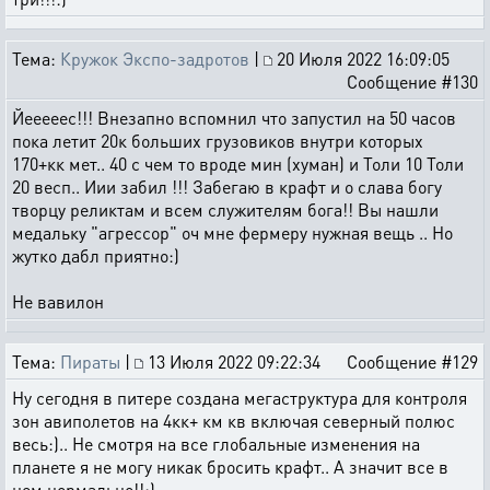
Тема:
Кружок Экспо-задротов
|
20 Июля 2022 16:09:05
Сообщение #130
Йееееес!!! Внезапно вспомнил что запустил на 50 часов
пока летит 20к больших грузовиков внутри которых
170+кк мет.. 40 с чем то вроде мин (хуман) и Толи 10 Толи
20 весп.. Иии забил !!! Забегаю в крафт и о слава богу
творцу реликтам и всем служителям бога!! Вы нашли
медальку "агрессор" оч мне фермеру нужная вещь .. Но
жутко дабл приятно:)
Не вавилон
Тема:
Пираты
|
13 Июля 2022 09:22:34
Сообщение #129
Ну сегодня в питере создана мегаструктура для контроля
зон авиполетов на 4кк+ км кв включая северный полюс
весь:).. Не смотря на все глобальные изменения на
планете я не могу никак бросить крафт.. А значит все в
нем нормально!!:)