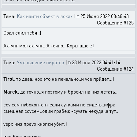
Тема:
Как найти объект в локах
|
25 Июня 2022 08:48:43
Сообщение #125
Соал слил тебя :)
Ахтунг мол ахтунг.. А точно.. Коры щас..:)
Тема:
Уменьшение пиратов
|
23 Июня 2022 04:41:14
Сообщение #124
Tirol
, то дааа..ноо это не печально..и vсе прйдет..:)
Marek
, да точно..я поэтому и бросил на них летать..
соv сем нубоконтент если сутками не сидеть..ифра
смешная соvсем..один грабеж -суvать некуда..а тут..
vерх низ праvо кнопки убит:)
или бото контент