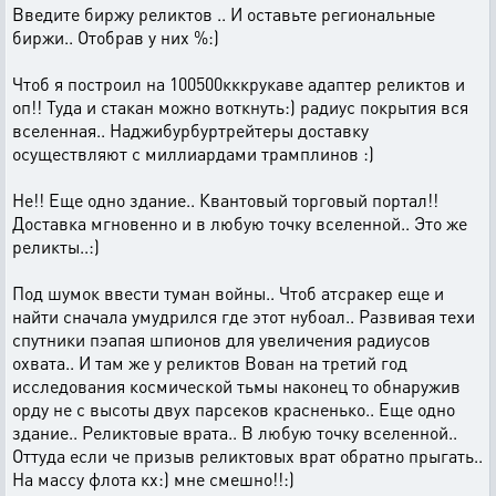
Введите биржу реликтов .. И оставьте региональные
биржи.. Отобрав у них %:)
Чтоб я построил на 100500кккрукаве адаптер реликтов и
оп!! Туда и стакан можно воткнуть:) радиус покрытия вся
вселенная.. Наджибурбуртрейтеры доставку
осуществляют с миллиардами трамплинов :)
Не!! Еще одно здание.. Квантовый торговый портал!!
Доставка мгновенно и в любую точку вселенной.. Это же
реликты..:)
Под шумок ввести туман войны.. Чтоб атсракер еще и
найти сначала умудрился где этот нубоал.. Развивая техи
спутники пэапая шпионов для увеличения радиусов
охвата.. И там же у реликтов Вован на третий год
исследования космической тьмы наконец то обнаружив
орду не с высоты двух парсеков красненько.. Еще одно
здание.. Реликтовые врата.. В любую точку вселенной..
Оттуда если че призыв реликтовых врат обратно прыгать..
На массу флота кх:) мне смешно!!:)