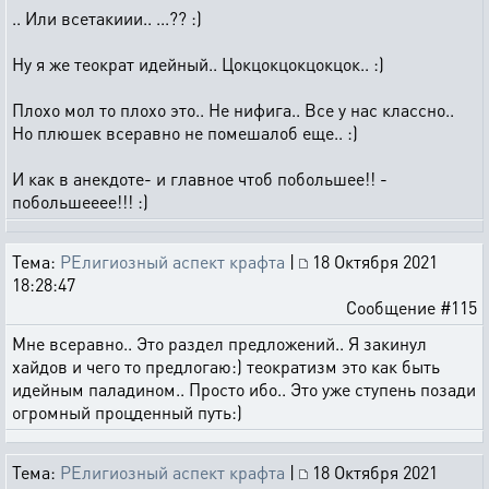
.. Или всетакиии.. ...?? :)
Ну я же теократ идейный.. Цокцокцокцокцок.. :)
Плохо мол то плохо это.. Не нифига.. Все у нас классно..
Но плюшек всеравно не помешалоб еще.. :)
И как в анекдоте- и главное чтоб побольшее!! -
побольшееее!!! :)
Тема:
РЕлигиозный аспект крафта
|
18 Октября 2021
18:28:47
Сообщение #115
Мне всеравно.. Это раздел предложений.. Я закинул
хайдов и чего то предлогаю:) теократизм это как быть
идейным паладином.. Просто ибо.. Это уже ступень позади
огромный процденный путь:)
Тема:
РЕлигиозный аспект крафта
|
18 Октября 2021