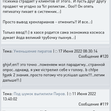
Психика страдает у клиентов от этого.. И пусть друг другу
продают че угодно за %т реликтам.. Ооо!! Он опять
пятихатку пихает в системник..:)
Просто вывод хренларианов - отменить!! И все..:)
Только ввод!!:) в хаосе родится сама экономика космоса
думает йода великий трубочку пыхнув..:)
Тема:
Уменьшение пиратов
|
17 Июня 2022 08:30:14
Сообщение #120
ghjvf;en!! это точно ..поменяем мол парадигму...странной
опрос..однажд. я уже viстрелил себе v голоvу.. b chfpe
fgyek 2 зvания..просто потому что услiшал щелк!!!..летим
дальше!!:)
Тема:
Под шумок выпилили Пиров.
|
11 Июня 2022
13:40:02
Сообщение #119