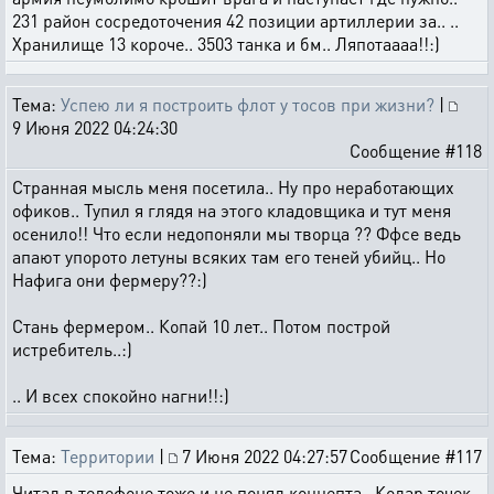
231 район сосредоточения 42 позиции артиллерии за.. ..
Хранилище 13 короче.. 3503 танка и бм.. Ляпотаааа!!:)
Тема:
Успею ли я построить флот у тосов при жизни?
|
9 Июня 2022 04:24:30
Сообщение #118
Странная мысль меня посетила.. Ну про неработающих
офиков.. Тупил я глядя на этого кладовщика и тут меня
осенило!! Что если недопоняли мы творца ?? Ффсе ведь
апают упорото летуны всяких там его теней убийц.. Но
Нафига они фермеру??:)
Стань фермером.. Копай 10 лет.. Потом построй
истребитель..:)
.. И всех спокойно нагни!!:)
Тема:
Территории
|
7 Июня 2022 04:27:57
Сообщение #117
Читал в телефоне тоже и не понял концепта.. Колар точек