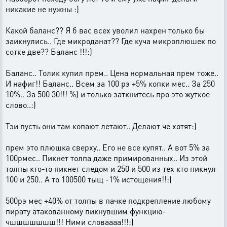
никакие не нужны :)
Какой баланс?? Я б вас всех уволил нахрен только бы
заикнулись.. Где микроданат?? Где куча микроплюшек по
сотке две?? Баланс !!!:)
Баланс.. Толик купил прем.. Цена нормальная прем тоже..
И нафиг!! Баланс.. Всем за 100 рэ +5% копки мес.. За 250
10%.. За 500 30!!! %) и только заткнитесь про это жуткое
слово..:)
Тэи пусть они там копают летают.. Делают че хотят:)
прем это плюшка сверху.. Его не все купят.. А вот 5% за
100рмес.. Пикнет толпа даже примированных.. Из этой
толпы кто-то пикнет следом и 250 и 500 из тех кто пикнул
100 и 250.. А то 100500 тыщ -1% истощения!!:)
500рэ мес +40% от толпы в пачке подкрепление любому
пирату атакованному пикнувшим функцию-
чшшшшшшш!!! Ними словаааа!!!:)