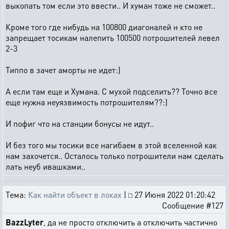
выкопать том если это ввести.. И хуман тоже не сможет..
Кроме того где нибудь на 100800 диагоналей н кто не
запрещает тосикам налепить 100500 потрошителей левел
2-3
Типпо в зачет аморты не идет:)
А если там еще и Хумана. С мухой подселить?? Точно все
еще нужна неуязвимость потрошителям??:)
И пофиг что на станции бонусы не идут..
И без того мы тосики все нагибаем в этой вселенной как
нам захочется.. Осталось только потрошители нам сделать
лать неуб ивашками..
Тема:
Как найти объект в локах
|
27 Июня 2022 01:20:42
Сообщение #127
BazzLyter
, да не просто отключить а отключить частично