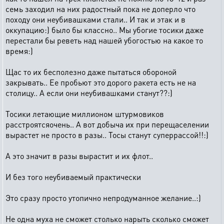
семь заходил на них радостный пока не доперло что
походу они неубивашками стали.. И так и этак и в
оккупацию:) было бы классно.. Мы убогие тосики даже
перестали бы реветь над нашей убогостью на какое то
время:)
Щас то их бесполезно даже пытаться обороной
закрывать.. Ее пробьют это дорого ракета есть не на
столицу.. А если они неубивашками станут??:)
Тосики летающие миллионом штурмовиков
расстроятсяочень.. А вот добыча их при перещаселении
вырастет не просто в разы.. Тосы станут суперрассой!!:)
А это значит в разы вырастит и их флот..
И без того неубиваемый практически
Это сразу просто утопично непродуманное желание..:)
Не одна муха не сможет столько нарыть сколько сможет