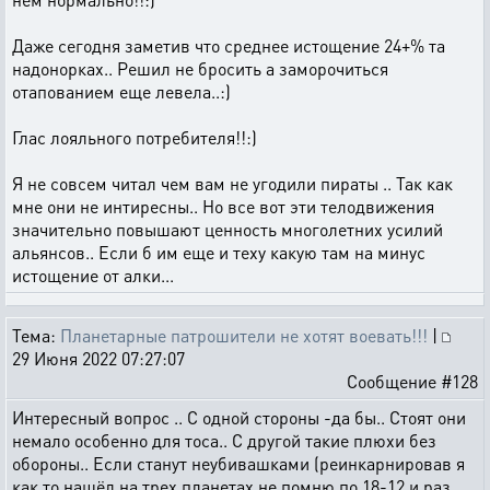
Даже сегодня заметив что среднее истощение 24+% та
надонорках.. Решил не бросить а заморочиться
отапованием еще левела..:)
Глас лояльного потребителя!!:)
Я не совсем читал чем вам не угодили пираты .. Так как
мне они не интиресны.. Но все вот эти телодвижения
значительно повышают ценность многолетних усилий
альянсов.. Если б им еще и теху какую там на минус
истощение от алки...
Тема:
Планетарные патрошители не хотят воевать!!!
|
29 Июня 2022 07:27:07
Сообщение #128
Интересный вопрос .. С одной стороны -да бы.. Стоят они
немало особенно для тоса.. С другой такие плюхи без
обороны.. Если станут неубивашками (реинкарнировав я
как то нашёл на трех планетах не помню по 18-12 и раз