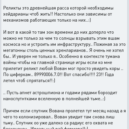
Реликты это древнейшая расса которой необходимы
хейдарианы чтоб жить!! Настолько они зависимы от
механизмов работающих только на них..:)
И вот в какой то там эон времени до них доперло что
можно не только за чем то солнцы взрывать этим вшам
космоса но и устроить им инфраструктуру.. Пожиная за это
мегатонны столь ценных хренларианов.. Я очень не хотел
бы.. И уверен не только я.. Особенно в контексте тумана
войны чтобы на главной странице игры если ко мне
прилетит реликт любой Вован мог просто увидеть коры ..
По циферкам.. 89990006.7.0!! Вот спасибо!!!! 23!! Года
летел чтоб спрятаться!!:)
.. Пусть апнет астрошпиона и годами рядами бороздит
наноспутнтками вселенную в полнейшей тьме..:)
Причем если спутник Вована пролетел тут месяц назад а я
чего то колонизировал.. Вован увидит там снова лиш
тьму.. Спутник оо уже далеко са радиус его охвата не
бесконечен.. Идеальный рай фермера!!:)