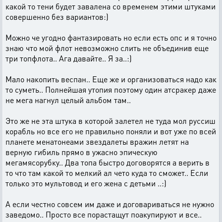
какой то тени будет завалена со временем этими штуками
совершенно без вариантов:)
Можно че угодно фантазировать но если есть опс и я точно
знаю что мой флот невозможно слить не объединив еще
три топфлота.. Ага давайте.. Я за..:)
Мало накопить веспан.. Еще же и организоваться надо как
то суметь.. Полнейшая утопия поэтому один атсракер даже
не мега нагнул целый альбом там..
Это же не эта штука в которой залетел не туда мол руссиш
корабль но все его не правильно поняли и вот уже по всей
планете менатонеами звездалеты вражин летят на
верную гибиль прямо в ужасно эпическую
мегамясорубку.. Два топа быстро договорятся а верить в
то что там какой то мелкий ал чето куда то сможет.. Если
только это мультовод и его жена с детьми ..:)
А если честно совсем им даже и договариваться не нужно
заведомо.. Просто все порастащут поакупируют и все..