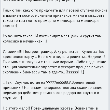
Рацию там какую то придумать для первой ступени поиска
в дальнем космосе сначала признаков жизни в квадрате
таком то там где-то примерно миллиард на миллиард
клеток:)
Ну че-нить такое.. И пусть сидит месяцами и крутит там
колесико в наушниках..:)
Илиииии!!! Построит радиорубку реликтов.. Купив за 1кк
кристаллов карту .. Всего что видели реликты.. Видели!!!
Ты а момент покупки с точными корами.. Либо подешевле
станция значительно упростит и ускорит процесс поиска
скоплений биомассы там в где-то.. Зззззз!!!:)
.. Так.. Спутник встал на 99777665588.9.0реликтовый
приемник!! Начинаем поверхностное здэ сканирование
периметра действия реликтового радара воткнутого в
спутник.. :)
Но этого мало!! Потенциальные жертвы Вована там в