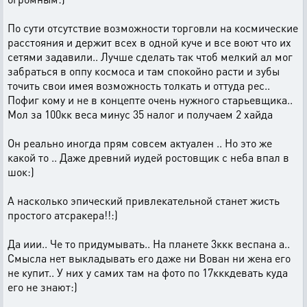
По сути отсутствие возможности торговли на космические
расстояния и держит всех в одной куче и все воют что их
сетями задавили.. Лучше сделать так чтоб мелкий ал мог
забраться в оппу космоса и там спокойно расти и зубы
точить свои имея возможность толкать и оттуда рес..
Пофиг кому и не в концепте очень нужного старьевщика..
Мол за 100кк веса минус 35 налог и получаем 2 хайда
Он реально иногда прям совсем актуален .. Но это же
какой то .. Даже древний иудей ростовщик с неба впал в
шок:)
А насколько эпический привлекательной станет жисть
простого атсракера!!:)
Да иии.. Че то придумывать.. На планете 3ккк веспана а..
Смысла нет выкладывать его даже ни Вован ни жена его
не купит.. У них у самих там на фото по 17кккдевать куда
его не знают:)