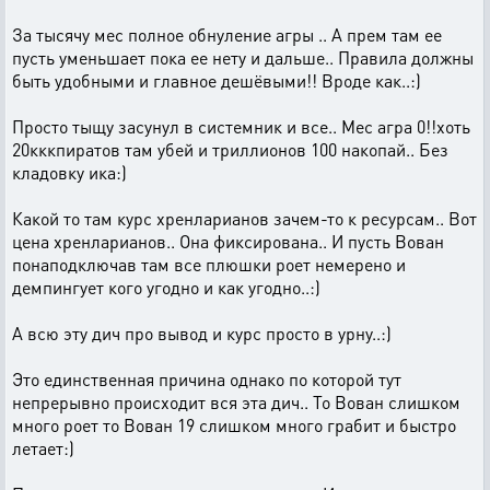
За тысячу мес полное обнуление агры .. А прем там ее
пусть уменьшает пока ее нету и дальше.. Правила должны
быть удобными и главное дешёвыми!! Вроде как..:)
Просто тыщу засунул в системник и все.. Мес агра 0!!хоть
20кккпиратов там убей и триллионов 100 накопай.. Без
кладовку ика:)
Какой то там курс хренларианов зачем-то к ресурсам.. Вот
цена хренларианов.. Она фиксирована.. И пусть Вован
понаподключав там все плюшки роет немерено и
демпингует кого угодно и как угодно..:)
А всю эту дич про вывод и курс просто в урну..:)
Это единственная причина однако по которой тут
непрерывно происходит вся эта дич.. То Вован слишком
много роет то Вован 19 слишком много грабит и быстро
летает:)