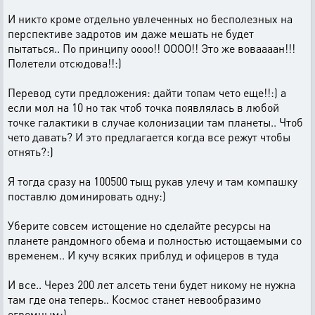
И никто кроме отдельно увлеченных но бесполезных на
перспективе задротов им даже мешать не будет
пытаться.. По принципу оооо!! ОООО!! Это же воваааан!!!
Полетели отсюдова!!:)
Перевод сути предложения: дайти топам чето еще!!:) а
если мол на 10 но так чтоб точка появлялась в любой
точке галактики в случае колонизации там планеты.. Чтоб
чето давать? И это предлагается когда все режут чтобы
отнять?:)
Я тогда сразу на 100500 тыщ рукав улечу и там компашку
поставлю доминировать одну:)
Уберите совсем истощение но сделайте ресурсы на
планете рандомного обема и полностью истощаемыми со
временем.. И кучу всяких приблуд и офицеров в туда
И все.. Через 200 лет алсеть тени будет никому не нужна
там где она теперь.. Космос станет невообразимо
огромным:)