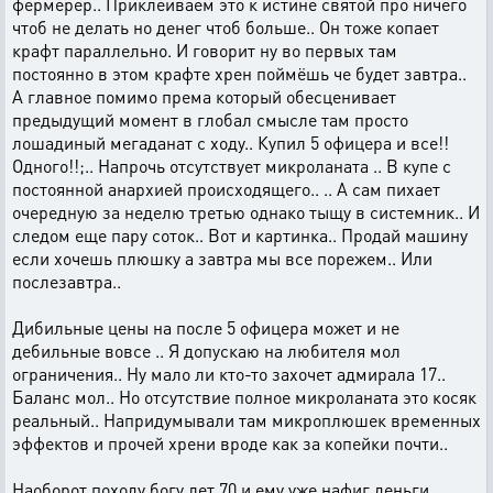
фермерер.. Приклеиваем это к истине святой про ничего
чтоб не делать но денег чтоб больше.. Он тоже копает
крафт параллельно. И говорит ну во первых там
постоянно в этом крафте хрен поймёшь че будет завтра..
А главное помимо према который обесценивает
предыдущий момент в глобал смысле там просто
лошадиный мегаданат с ходу.. Купил 5 офицера и все!!
Одного!!;.. Напрочь отсутствует микроланата .. В купе с
постоянной анархией происходящего.. .. А сам пихает
очередную за неделю третью однако тыщу в системник.. И
следом еще пару соток.. Вот и картинка.. Продай машину
если хочешь плюшку а завтра мы все порежем.. Или
послезавтра..
Дибильные цены на после 5 офицера может и не
дебильные вовсе .. Я допускаю на любителя мол
ограничения.. Ну мало ли кто-то захочет адмирала 17..
Баланс мол.. Но отсутствие полное микроланата это косяк
реальный.. Напридумывали там микроплюшек временных
эффектов и прочей хрени вроде как за копейки почти..
Наоборот походу богу лет 70 и ему уже нафиг деньги