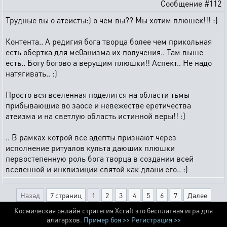
Сообщение #112
Трудные вы о атеисты:) о чем вы?? Мы хотим плюшек!!! :)
Контента.. А редигия бога творца более чем прикольная
есть обертка для ме0анизма их получения.. Там выше
есть.. Богу богово а верущим плюшки!! Аспект.. Не надо
натягивать.. :)
Просто вся вселенная поделится на области тьмы
прибываюшие во заосе и невежестве еретичества
атеизма и на светлую область истинной веры!! :)
.. В рамках котрой все адепты признают через
исполнение ритуалов культа даюших плюшки
первостепенную роль бога творца в создании всей
вселенной и инквизиции святой как длани его.. :)
Назад
7 страниц
1
2
3
4
5
6
7
Далее
Космическая онлайн стратегия Xcraft это бесплатная игра для
алигархов.
Пример боя >>
Регистрация >>