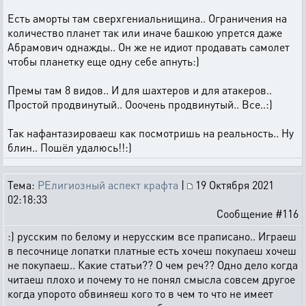
Есть аморты там сверхгениальнищина.. Ограничения на
количество планет так или иначе башкою упрется даже
Абрамович однажды.. Он же не идиот продавать самолет
чтобы планетку еще одну себе апнуть:)
Премы там 8 видов.. И для шахтеров и для атакеров..
Простой продвинутый.. Ооочень продвинутый.. Все..:)
Так нафантазироваеш как посмотришь на реальность.. Ну
блин.. Пошёл удалюсь!!:)
Тема:
РЕлигиозный аспект крафта
|
19 Октября 2021
02:18:33
Сообщение #116
:) русским по белому и нерусским все праписано.. Играеш
в песочнице лопатки платные есть хочеш покупаеш хочеш
не покупаеш.. Какие статьи?? О чем реч?? Одно дело когда
читаеш плохо и почему то не понял смысла совсем другое
когда упорото обвиняеш кого то в чем то что не имеет