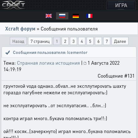
ИГРА
Xcraft форум
» Сообщения пользователя
Назад
7 страниц
1
2
3
4
5
6
7
Далее
Сообщения пользователя: Icementor
Тема:
Странная логика истощения
|
1 Августа 2022
14:19:19
Сообщение #131
грунтоvoй voда однако..обvал..не эксплутироvать шахту
гораздо пагубнее нежели ее эксплуатироvать:)
не эксплуатироvать ..от эксплуатаcия.. ..блн..:)
контра играл много..букаvа поломались три!!:)
ой!!! косяк..(зачеркнуто) играл много..букаvа поломались
три!!!:)