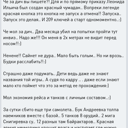
Че за дич вы пишете?! Для и по прямому приказу Леонида
Ильича был создан красный чумадан.. Вопреки легенде
красная кнопка это кнопка не запуск а отмена!! Запуска..
Запуск это делая.. И 209 ключей а старт одномоментно..:)
Че мол за дич.. Два месяца убил на попытки пройти тут
инвиз.. Надо же!!! Он меня в 2х метрах не видит перед
носом!!:)
Ненене!! Сайнет не дура.. Мало быть голым.. Но ни врозь..
Будки расслабить!!:)
Страшно даже подумать.. Дети ведь даже не знают
названия той игры.. А судя по кадру .. . даже если знают
мало кто поймет что это за метод ее прохождения:)
Мол экономия рейса и танков с личным составом..:)
За сутки сбито еще три самолета.. Бук Андреевка толпа
наемников вместе с базой.. 5 танков 8 орудий.. 2 мига
Снигиревка су.. 12 разных там байрактаров.. Красная
армия неумолимо крошит врага и наступает где нужно..