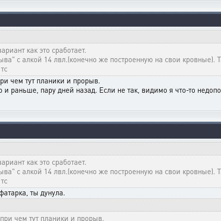
ариант как это сработает.
ыва" с алкой 14 лвл.(конечно же построенную на свои кровные). 
 тс
при чем тут планики и прорыв.
о и раньше, пару дней назад. Если не так, видимо я что-то недоп
ариант как это сработает.
ыва" с алкой 14 лвл.(конечно же построенную на свои кровные). 
 тс
фатарка, ты дунула.
 при чем тут планики и прорыв.