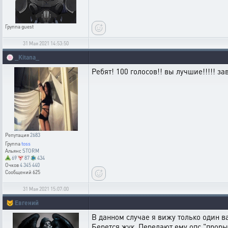
Группа
guest
31 Мая 2021 14:53:50
🍥
_Kitana_
Ребят! 100 голосов!! вы лучшие!!!!! за
Репутация
2683
Группа
toss
Альянс
STORM
69
87
434
Очков
4 345 440
Сообщений
625
31 Мая 2021 15:07:00
😾
Евгений
В данном случае я вижу только один ва
Берется жук. Передают ему опс "проры