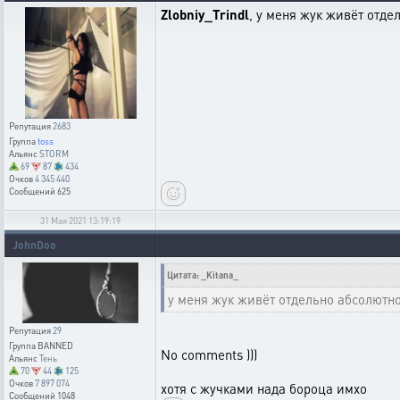
Zlobniy_Trindl
, у меня жук живёт отде
Репутация
2683
Группа
toss
Альянс
STORM
69
87
434
Очков
4 345 440
Сообщений
625
31 Мая 2021 13:19:19
JohnDoo
Цитата: _Kitana_
у меня жук живёт отдельно абсолютн
Репутация
29
Группа
BANNED
No comments )))
Альянс
Тень
70
44
125
Очков
7 897 074
хотя с жучками нада бороца имхо
Сообщений
1048