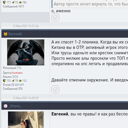
171
93
186
Автор просто хочет вернуть то, что б
Сообщений
1411
о, именно
31 Мая 2021 15:51:56
😾
Евгений
А их спасет 1-2 планика. Когда вы их с
Китана вы в ОТР, активный игрок этого
Или трусы оденьте или крестик снимите
Просто мелкие алы просекли что ТОП п
оперативно на опс летать и продавлив
Репутация
174
Группа
humans
Альянс
OCA
Давайте отменим окружение. И введем
155
78
143
Очков
28 460 469
Сообщений
374
31 Мая 2021 16:09:07
🍥
_Kitana_
Евгений
, вы не правы! я как раз бесп