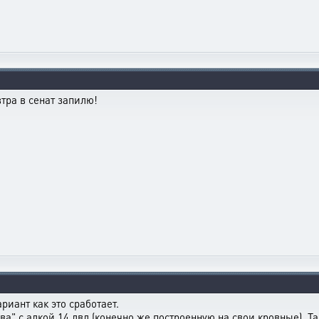
втра в сенат запилю!
риант как это сработает.
ва" с алкой 14 лвл.(конечно же построенную на свои кровные). Т