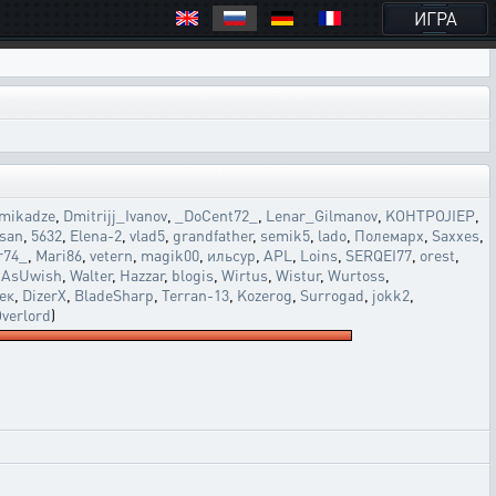
ИГРА
mikadze
,
Dmitrijj_Ivanov
,
_DoCent72_
,
Lenar_Gilmanov
,
KOHTPOJIEP
,
rsan
,
5632
,
Elena-2
,
vlad5
,
grandfather
,
semik5
,
lado
,
Полемарх
,
Saxxes
,
r74_
,
Mari86
,
vetern
,
magik00
,
ильсур
,
APL
,
Loins
,
SERQEI77
,
orest
,
,
AsUwish
,
Walter
,
Hazzar
,
blogis
,
Wirtus
,
Wistur
,
Wurtoss
,
ек
,
DizerX
,
BladeSharp
,
Terran-13
,
Kozerog
,
Surrogad
,
jokk2
,
verlord
)