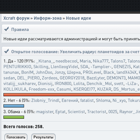
Xcraft форум
»
Информ-зона
»
Новые идеи
Правила
Новые идеи рассматриваются администрацией и могут быть приняты 
Открытое голосование:
Увеличить радиус планетоидов за счет
1. Да - 120 (91%:
_Kitana_
,
needbecool
,
Maria
,
Nika777
,
Talons7
,
Talons
PENTURIKKIO
,
Skilling
,
LlenlleogVidel
,
SDA
,
-Tamplier-
,
GENEZIS
,
Kat
tanunax
,
BonIM
,
JohnDoo
,
Jonzy
,
Шерна
,
PROLevel
,
Black
,
landX434X
,
sedan
,
DEL_PIERO
,
Zordeos
,
GEORGY2018
,
BazzLyter
,
DEMON73
,
МАМО
vitalijj_sukharev
,
Dionisij
,
IRON800
,
Lolita
,
Denchik_Mol
,
svett
,
-LiZa-
,
KOLLIKULA
,
Freedom-xxx
,
Casumi
,
KSERQEI77
,
KUZAR
,
DS_Mortus_e
2. Нет - 6 (5%:
Zlobniy_Trindl
,
Евгений
,
fatalist
,
Shloma
,
Ni_xyo
,
Tokur
3. Обама - 6 (5%:
magister
,
Eptat
,
Scientist
,
Tractorist
,
0025
,
Raynor_J
Всего голосов: 258.