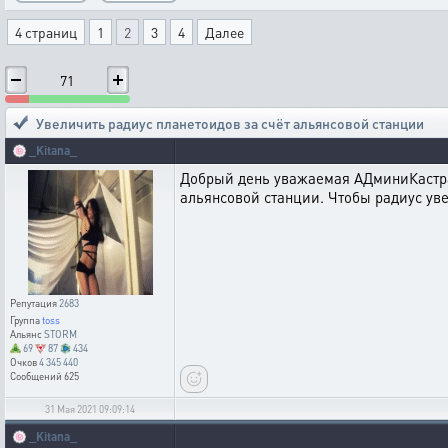
4 страниц
1
2
3
4
Далее
71
Увеличить радиус планетоидов за счёт альянсовой станции
🍥
_Kitana_
Добрый день уважаемая АДминиКастра
альянсовой станции. Чтобы радиус ув
Репутация
2683
Группа
toss
Альянс
STORM
69
87
434
Очков
4 345 440
Сообщений
625
31 Мая 2021 09:09:14
🍥
_Kitana_