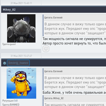
31 Мая 2021 15:40:11
Mihey_82
Цитата: Евгений
В данном случае я вижу только один в
Берется жук. Передают ему опс "прор
которые в данном случае "защищает"
Так мощность сигнала не сумируется, 
Автор просто хочет вернуть то, что был
Группа
guest
31 Мая 2021 15:47:47
Dmitrijj_Ivanov
⚙️
Цитата: Евгений
В данном случае я вижу только один в
Берется жук. Передают ему опс "прор
которые в данном случае "защищает"
Баба Женя, у тебя очень правильная а
Цитата: Mihey_82
Репутация
548
Так мощность сигнала не сумируется,
Группа
BANNED