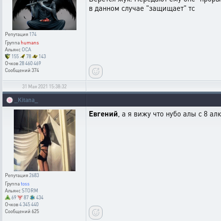
в данном случае "защищает" тс
Репутация
174
Группа
humans
Альянс
OCA
155
78
143
Очков
28 460 469
Сообщений
374
31 Мая 2021 15:38:32
🍥
_Kitana_
Евгений
, а я вижу что нубо алы с 8 а
Репутация
2683
Группа
toss
Альянс
STORM
69
87
434
Очков
4 345 440
Сообщений
625