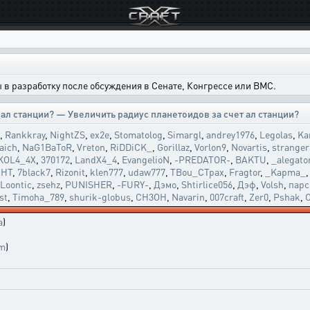
в разработку после обсуждения в Сенате, Конгрессе или ВМС.
 ал станции? — Увеличить радиус планетоидов за счет ал станции?
,
Rankkray
,
NightZS
,
ex2e
,
Stomatolog
,
Simargl
,
andrey1976
,
Legolas
,
Ka
aich
,
NaG1BaToR
,
Vreton
,
RiDDiCK_
,
Gorillaz
,
Vorlon9
,
Novartis
,
strange
KOL4_4X
,
370172
,
LandX4_4
,
EvangelioN
,
-PREDATOR-
,
BAKTU
,
_alegato
НТ
,
7black7
,
Rizonit
,
klen777
,
udaw777
,
TBou_CTpax
,
Fragtor
,
_Kapma_
Loontic
,
zsehz
,
PUNISHER
,
-FURY-
,
Дэмо
,
Shtirlice056
,
Дэф
,
Volsh
,
парс
st
,
Timoha_789
,
shurik-globus
,
CH3OH
,
Navarin
,
007craft
,
Zer0
,
Pshak
,
O
a
)
im
)