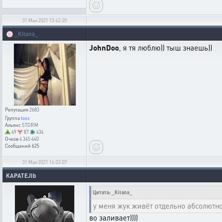
31 Мая 2021 13:42:20
🍥
_Kitana_
JohnDoo
, я тя люблю)) тыш знаешь))
Репутация
2683
Группа
toss
Альянс
STORM
69
87
434
Очков
4 345 440
Сообщений
625
31 Мая 2021 14:03:07
KAPATEJIb
Цитата: _Kitana_
у меня жук живёт отдельно абсолютно
во заливает))))