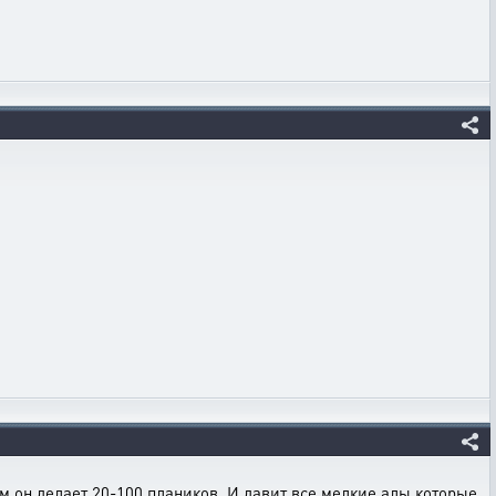
ам он делает 20-100 плаников. И давит все мелкие алы которые