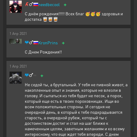
+
needbecool
С днём рождения!!!!! Всех благ 🥳🥳🥳 здоровья и
достатка 🥃🥃🥃
1
Апр
2021
+
KronPrins
С Днем Рождения!!
1
Апр
2021
+
Не седой ты, а брутальный. У тебя не пивной живот, а
накопленные опыт и знания, которые не влезли в
голову. И сыпаться из тебя будет не песок, а порох,
который еще есть в твоих пороховницах. Ищи во
всем положительные стороны. И сегодня не
очередной день, в который к тебе подкрадывается
старость, а очередной рубеж, который ты с
достоинством достиг и стал на шаг ближе к
намеченным целям, заветным желаниям и ко всему
интересному, что еще ждет тебя впереди. С днем