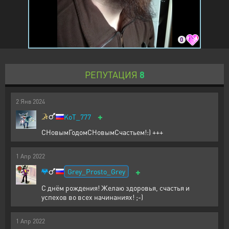
0
РЕПУТАЦИЯ
8
2
Янв
2024
+
KoT_777
СНовымГодомСНовымСчастьем!:) +++
1
Апр
2022
+
Grey_Prosto_Grey
С днём рождения! Желаю здоровья, счастья и
успехов во всех начинаниях! ;-)
1
Апр
2022