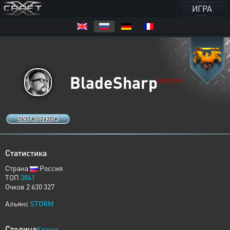
ИГРА
BladeSharp
HUMANS
2630 K / 2630 K
Статистика
Страна
Россия
ТОП
3841
Очков 2 630 327
Альянс
STORM
Столица
Ключи