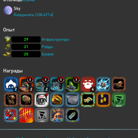
Sky
Координаты [230:417:6]
Опыт
29
Инфраструктура
21
Рейды
25
Боевой
Награды
2
2
2
4