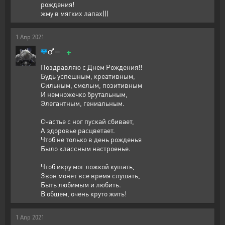
рождения!
жму в мягких лапах)))
1
Апр
2021
+
Поздравляю с Днем Рождения!!
Будь успешным, креативным,
Сильным, смелым, позитивным
И немножечко брутальным,
Элегантным, гениальным.
Счастье с ног пускай сбивает,
А здоровье расцветает.
Чтоб не только в день рожденья
Было классным настроенье.
Чтоб икру мог ложкой кушать,
Звон монет все время слушать,
Быть любимым и любить.
В общем, очень круто жить!
1
Апр
2021