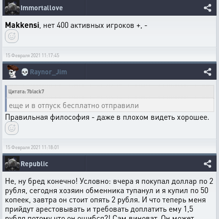
Immortallove
Makkensi
, нет 400 активных игроков +, -
15 Февраля 2021 11:17:45
💀
Raynor_Jim
Цитата: 7black7
еще и в отпуск бесплатно отправили
Правильная философия - даже в плохом видеть хорошее.
15 Февраля 2021 11:18:01
Republic
Не, ну бред конечно! Условно: вчера я покупал доллар по 2
рубля, сегодня хозяин обменника тупанул и я купил по 50
копеек, завтра он стоит опять 2 рубля. И что теперь меня
прийдут арестовывать и требовать доплатить ему 1,5
рубля потому что он ошибся?! Сам виноват. Он может