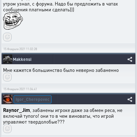
утром узнал, с форума. Надо бы предложить в чатах
сообщения платными сделать)))
15 Февраля 2021 11:02:28
Makkensi
Мне кажется большинство было неверно забаненно
15 Февраля 2021 11:04:41
Igor_Cherepovec
Raynor_Jim
, забанены игроке даже за обмен реса, не
включай тупого! они то в чем виноваты, что игрой
управляют твердолобые???