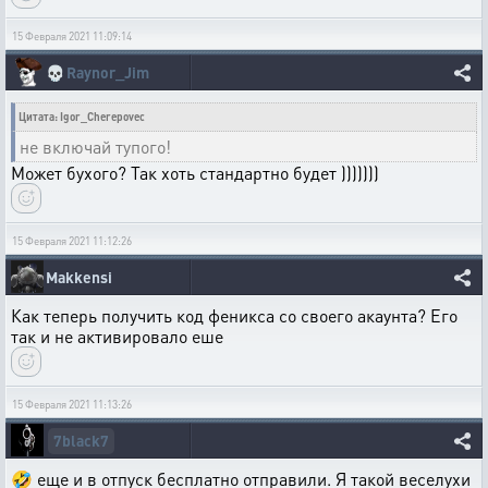
15 Февраля 2021 11:09:14
💀
Raynor_Jim
Цитата: Igor_Cherepovec
не включай тупого!
Может бухого? Так хоть стандартно будет )))))))
15 Февраля 2021 11:12:26
Makkensi
Как теперь получить код феникса со своего акаунта? Его
так и не активировало еше
15 Февраля 2021 11:13:26
7black7
🤣 еще и в отпуск бесплатно отправили. Я такой веселухи