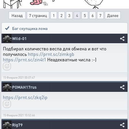
Назад
7 страниц
1
2
3
4
5
6
7
Далее
Баг скупщика лома
Wild-01
Подбирал количество веспа для обмена и вот что
получилось
https://prnt.sc/zimkgb
https://prnt.sc/zin4t1
Неадекватные числа :-)
15 Февраля 2021 00:07:47
POMAH17rus
https://prnt.sc/zkq2ip
15 Февраля 2021 10:52:46
Rig79