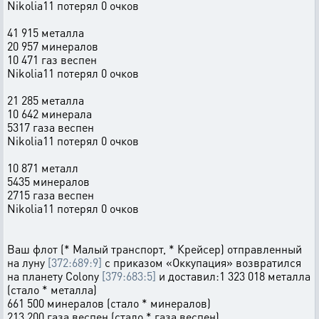
Nikolia11 потерял 0 очков
41 915 металла
20 957 минералов
10 471 газ веспен
Nikolia11 потерял 0 очков
21 285 металла
10 642 минерала
5317 газа веспен
Nikolia11 потерял 0 очков
10 871 металл
5435 минералов
2715 газа веспен
Nikolia11 потерял 0 очков
Ваш флот (* Малый транспорт, * Крейсер) отправленный
на луну
[372:689:9]
с приказом «Оккупация» возвратился
на планету Colony
[379:683:5]
и доставил:1 323 018 металла
(стало * металла)
661 500 минералов (стало * минералов)
213 200 газа веспен (стало * газа веспен)