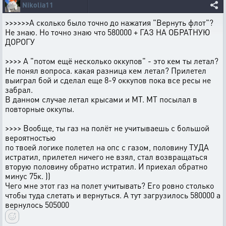
Nikolia11
>>>>>>А сколько было точно до нажатия "Вернуть флот"?
Не знаю. Но точно знаю что 580000 + ГАЗ НА ОБРАТНУЮ
ДОРОГУ
>>>> А "потом ещё несколько оккупов" - это кем ты летал?
Не понял вопроса. какая разница кем летал? Прилетел
выиграл бой и сделал еще 8-9 оккупов пока все ресы не
забрал.
В данном случае летал крысами и МТ. МТ посылал в
повторные оккупы.
>>>> Вообще, ты газ на полёт не учитываешь с большой
вероятностью
по твоей логике полетел на опс с газом, половину ТУДА
истратил, прилетел ничего не взял, стал возвращаться
вторую половину обратно истратил. И приехал обратно
минус 75к. ))
Чего мне этот газ на полет учитывать? Его ровно столько
чтобы туда слетать и вернуться. А тут загрузилось 580000 а
вернулось 505000