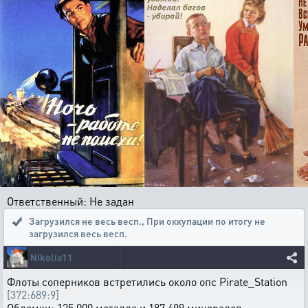
Ответственный: Не задан
Загрузился не весь весп.
,
При оккупации по итогу не
загрузился весь весп.
Nikolia11
Флоты соперников встретились около опс Pirate_Station
[372:689:9]
Обломки: 125 000 металла и 187 499 минералов