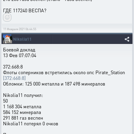
ГДЕ 117240 ВЕСПА?
11 Февраля 2021 06:44:55
Nikolia11
Боевой доклад
13 Фев 07:07:04
372:668:8
Флоты соперников встретились около опс Pirate_Station
[372:668:8]
Обломки: 125 000 металла и 187 498 минералов
Nikolia11 получил:
50
1 168 304 металла
584 152 минерала
291 881 газ веспен
Nikolia11 потерял 0 очков