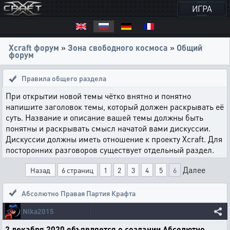
ИГРА
Xcraft форум
»
Зона свободного космоса
»
Общий
форум
Правила общего раздела
При открытии новой темы чётко внятно и понятно
напишите заголовок темы, который должен раскрывать её
суть. Название и описание вашей темы должны быть
понятны и раскрывать смысл начатой вами дискуссии.
Дискуссии должны иметь отношение к проекту Xcraft. Для
посторонних разговоров существует отдельный раздел.
Далее
Назад
6 страниц
1
2
3
4
5
6
Абсолютно Правая Партия Крафта
Nika2015
2 декабря 2020 объявляется о создании Абсолютно