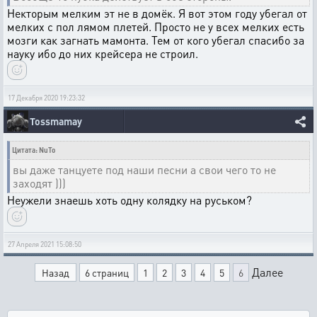
Некторым мелким эт не в домёк. Я вот этом году убегал от
мелких с пол лямом плетей. Просто не у всех мелких есть
мозги как загнать мамонта. Тем от кого убегал спасибо за
науку ибо до них крейсера не строил.
17 Декабря 2020 19:23:32
Tossmamay
Цитата: NuTo
вы даже танцуете под наши песни а свои чего то не
заходят )))
Неужели знаешь хоть одну колядку на руськом?
27 Апреля 2021 15:08:50
Далее
Назад
6 страниц
1
2
3
4
5
6