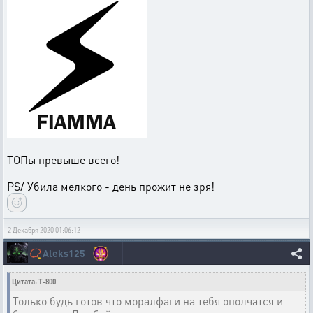
ТОПы превыше всего!
PS/ Убила мелкого - день прожит не зря!
2 Декабря 2020 01:06:12
📿
Aleks125
Цитата: T-800
Только будь готов что моралфаги на тебя ополчатся и