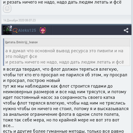
и резать ничего не надо, надо дать людям летать и фсё
14 Декабря 2020 08:07:23
📿
Aleks125
Цитата: Dmitrijj_Ivanov
а я думал что основной вывод ресурса это пивипи и на
это пойдут фсе
и резать ничего не надо, надо дать людям летать и фсё
я всегда твердил, что флот должен теряться влегкую,
чтобы тот кто его просрал не парился об этом, ну просрал
и просрал, построю новый
тут же мы наблюдаем как флот строится годами до
неимоверных размеров и все над ним трясутся, и потому
идет постоянный насос за сохранность своего катка
чтобы флот терялся влегкую, чтобы над ним не тряслись
нужно чтобы он ничего не стоил, потому я и высказывался
за анальное ограничение флота в одном слоте полета,
тоже так себе мера, но по крайней мере не вот это вот
все...
есть и другие более гуманные методы, только все равно