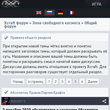
ИГРА
Xcraft форум
»
Зона свободного космоса
»
Общий
форум
Правила общего раздела
При открытии новой темы чётко внятно и понятно
напишите заголовок темы, который должен раскрывать её
суть. Название и описание вашей темы должны быть
понятны и раскрывать смысл начатой вами дискуссии.
Дискуссии должны иметь отношение к проекту Xcraft. Для
посторонних разговоров существует отдельный раздел.
Назад
6 страниц
1
2
3
4
5
6
Далее
Абсолютно Правая Партия Крафта
Nika2015
2 декабря 2020 объявляется о создании Абсолютно