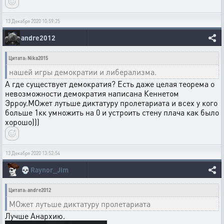
13 Декабря 2020 10:59:25
andre2012
Цитата: Nika2015
нашей игры демократии и либерализма.
А где существует демократия? Есть даже целая теорема о
невозможности демократия написана Кеннетом
Эрроу.МОжет лутьше диктатуру пролетариата и всех у кого
больше 1кк умножить на 0 и устроить стену плача как было
хорошо)))
13 Декабря 2020 13:52:54
💀
Raynor_Jim
Цитата: andre2012
МОжет лутьше диктатуру пролетариата
Лучше Анархию.