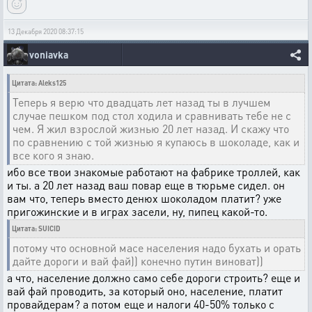
13 Декабря 2020 08:37:15
voniavka
Цитата: Aleks125
Теперь я верю что двадцать лет назад ты в лучшем
случае пешком под стол ходила и сравнивать тебе не с
чем. Я жил взрослой жизнью 20 лет назад. И скажу что
по сравнению с той жизнью я купаюсь в шоколаде, как и
все кого я знаю.
ибо все твои знакомые работают на фабрике троллей, как
и ты. а 20 лет назад ваш повар еще в тюрьме сидел. он
вам что, теперь вместо денюх шоколадом платит? уже
пригожинские и в играх засели, ну, пипец какой-то.
Цитата: SUICID
потому что основной масе населения надо бухать и орать
дайте дороги и вай фай)) конечно путин виноват))
а что, население должно само себе дороги строить? еще и
вай фай проводить, за который оно, население, платит
провайдерам? а потом еще и налоги 40-50% только с