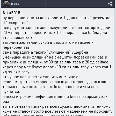
trora
Nika2015
,
ну дорезали юниты до скорости 1. дальше что ? режем до
0.1 скорости?
все дружно задонатили , накупили офиков- которые дали
20% прироста скорости- как 10 генерал.- вся байда для
этого делается?
загоним железной рукой в рай. а кто не захочет-
перекроем газ
сама парадигма такого "улучшения" ущербна
уменьшение инфляции? не смешите- порезки как раз и
привели к инфляции. от 30 хд за лям газа к 20 хд сейчас.
через пару мес будут давать 10 хд зя лям газу. через год 1
хд зя лям газу
это у вас называется снизить инфляцию?
если смотреть со стороны новых донатеров- да, выгодно.
только новые не знают как было раньше и чем оно
аукнется.
а всем игрокам- инфляция видна и бьет по карману как
раз
тупые отмазки типа- раз всем хуже стало- значит никому
хуже не стало- просто все летают медленее.- не проходят,
ибо отталкивают старых игроков от доната.