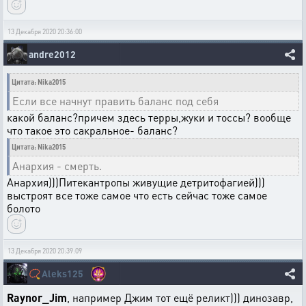
13 Декабря 2020 20:36:00
andre2012
Цитата: Nika2015
Если все начнут править баланс под себя
какой баланc?причем здесь терры,жуки и тоссы? вообще
что такое это сакральное- баланс?
Цитата: Nika2015
Анархия - смерть.
Анархия)))Питекантропы живущие детритофагией)))
выстроят все тоже самое что есть сейчас тоже самое
болото
13 Декабря 2020 20:39:09
📿
Aleks125
Raynor_Jim
, например Джим тот ещё реликт))) динозавр,