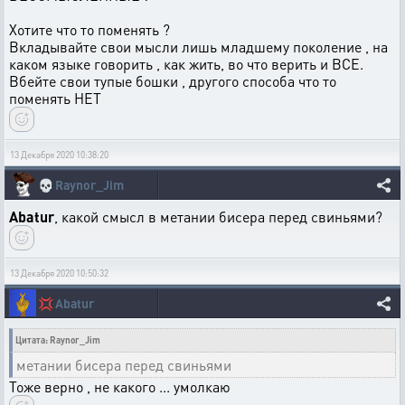
Хотите что то поменять ?
Вкладывайте свои мысли лишь младшему поколение , на
каком языке говорить , как жить, во что верить и ВСЕ.
Вбейте свои тупые бошки , другого способа что то
поменять НЕТ
13 Декабря 2020 10:38:20
💀
Raynor_Jim
Abatur
, какой смысл в метании бисера перед свиньями?
13 Декабря 2020 10:50:32
💢
Abatur
Цитата: Raynor_Jim
метании бисера перед свиньями
Тоже верно , не какого ... умолкаю