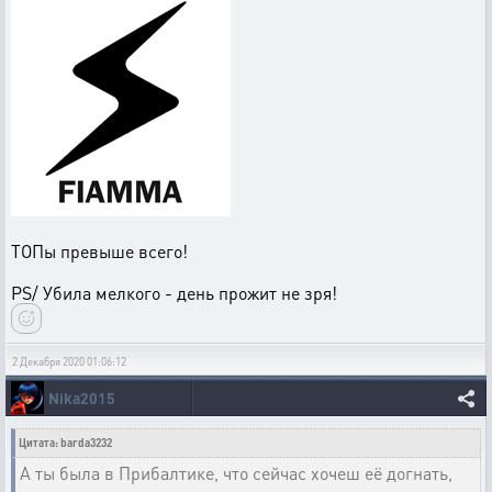
ТОПы превыше всего!
PS/ Убила мелкого - день прожит не зря!
2 Декабря 2020 01:06:12
Nika2015
Цитата: barda3232
А ты была в Прибалтике, что сейчас хочеш её догнать,