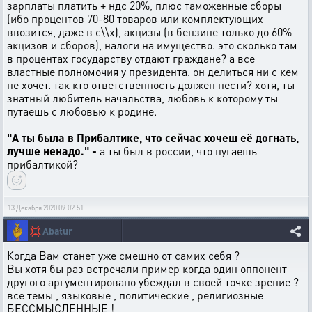
зарплаты платить + ндс 20%, плюс таможенные сборы
(ибо процентов 70-80 товаров или комплектующих
ввозится, даже в с\\х), акцизы (в бензине только до 60%
акцизов и сборов), налоги на имущество. это сколько там
в процентах государству отдают граждане? а все
властные полномочия у президента. он делиться ни с кем
не хочет. так кто ответственность должен нести? хотя, ты
знатный любитель начальства, любовь к которому ты
путаешь с любовью к родине.
"А ты была в Прибалтике, что сейчас хочеш её догнать,
лучше ненадо." -
а ты был в россии, что пугаешь
прибалтикой?
13 Декабря 2020 09:02:51
💢
Abatur
Когда Вам станет уже смешно от самих себя ?
Вы хотя бы раз встречали пример когда один оппонент
другого аргументировано убеждал в своей точке зрение ?
все темы , языковые , политические , религиозные
БЕССМЫСЛЕННЫЕ !