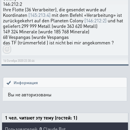
146:212:2
Ihre Flotte (36 Verarbeiter), die gesendet wurde auf
Koordinaten
[145:213:4]
mit dem Befehl «Verarbeitung» ist
zurückgekehrt auf den Planeten Colony
[146:212:2]
und hat
geliefert:299 999 Metall (wurde 363 620 Metall)
149 324 Minerale (wurde 185 768 Minerale)
68 Vespangas (wurde Vespangas
das TF (trümmerfeld ) ist nicht bei mir angekommen ?
16 Октября 2020 22:30:46
Информация
Вы не авторизованы
1 чел. читают эту тему (гостей: 1)
Пользователей:
0
Claude Bot