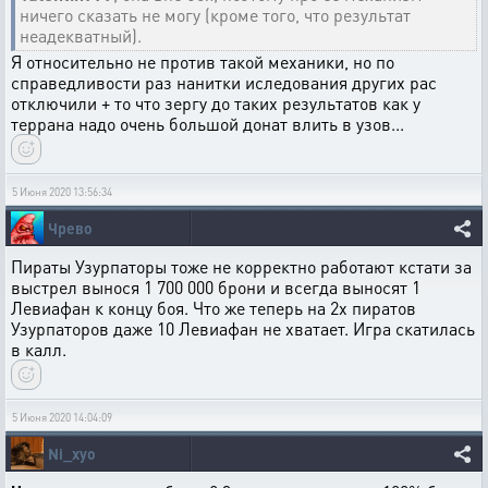
ничего сказать не могу (кроме того, что результат
неадекватный).
Я относительно не против такой механики, но по
справедливости раз нанитки иследования других рас
отключили + то что зергу до таких результатов как у
террана надо очень большой донат влить в узов...
5 Июня 2020 13:56:34
Чрево
Пираты Узурпаторы тоже не корректно работают кстати за
выстрел вынося 1 700 000 брони и всегда выносят 1
Левиафан к концу боя. Что же теперь на 2х пиратов
Узурпаторов даже 10 Левиафан не хватает. Игра скатилась
в калл.
5 Июня 2020 14:04:09
Ni_xyo