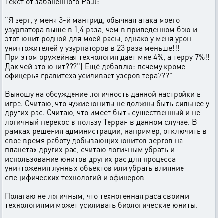
Текст от забаненного Paul:
"Я зерг, у меня 3-й мантрид, обычная атака моего
узурпатора выше в 1,4 раза, чем в приведенном бою и
этот юнит родной для моей расы, однако у меня урон
уничтожителей у узурпаторов в 23 раза меньше!!!
При этом оружейная технология даёт мне 4%, а терру 7%!!
Дак чей это юнит???") Ещё добавлю: почему кроме
офицерья гравитеха усиливает узеров тера???"
Выношу на обсуждение логичность данной настройки в
игре. Считаю, что чужие юниты не должны быть сильнее у
других рас. Считаю, что имеет быть существенный и не
логичный перекос в пользу Терран в данном случае. В
рамках решения администрации, например, отключить в
свое время работу добывающих юнитов зергов на
планетах других рас, считаю логичным убрать и
использование юнитов других рас для процесса
уничтожения лунных объектов или убрать влияние
специфических технологий и офицеров.
Полагаю не логичным, что техногенная раса своими
технологиями может усиливать биологические юниты.