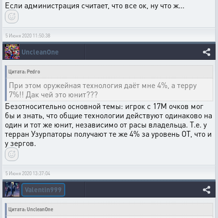
Если администрация считает, что все ок, ну что ж...
5 Июня 2020 11:50:38
UncleanOne
Цитата: Pedro
При этом оружейная технология даёт мне 4%, а терру
7%!! Дак чей это юнит???
Безотносительно основной темы: игрок с 17М очков мог
бы и знать, что общие технологии действуют одинаково на
один и тот же юнит, независимо от расы владельца. Т.е. у
терран Узурпаторы получают те же 4% за уровень ОТ, что и
у зергов.
5 Июня 2020 13:37:04
Valentin999
Цитата: UncleanOne