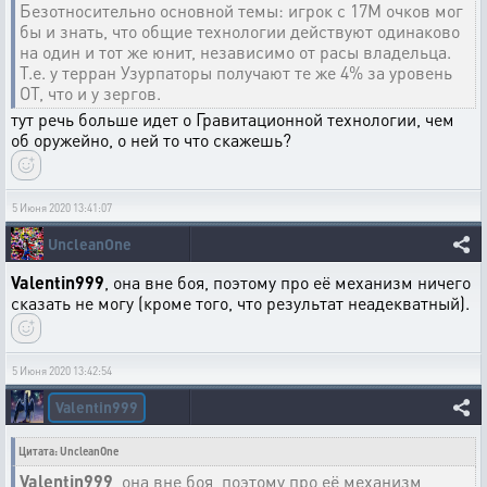
Безотносительно основной темы: игрок с 17М очков мог
бы и знать, что общие технологии действуют одинаково
на один и тот же юнит, независимо от расы владельца.
Т.е. у терран Узурпаторы получают те же 4% за уровень
ОТ, что и у зергов.
тут речь больше идет о Гравитационной технологии, чем
об оружейно, о ней то что скажешь?
5 Июня 2020 13:41:07
UncleanOne
Valentin999
, она вне боя, поэтому про её механизм ничего
сказать не могу (кроме того, что результат неадекватный).
5 Июня 2020 13:42:54
Valentin999
Цитата: UncleanOne
Valentin999
, она вне боя, поэтому про её механизм