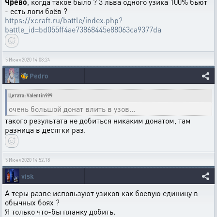
Чрево
, когда такое было ? 3 льва одного узика 100% бьют
- есть логи боёв ?
https://xcraft.ru/battle/index.php?
battle_id=bd055ff4ae73868445e88063ca9377da
5 Июня 2020 14:08:24
🐝
Pedro
Цитата: Valentin999
очень большой донат влить в узов...
такого результата не добиться никаким донатом, там
разница в десятки раз.
5 Июня 2020 14:52:18
visk
А теры разве используют узиков как боевую единицу в
обычных боях ?
Я только что-бы планку добить.