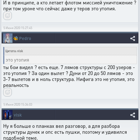
И в принципе, а кто летает флотом миссией уничтожение ?
при том уроне что сейчас даже у теров это утопия.
5 Июня 2020 15:27:45
🐝
Pedro
Цитата: visk
это утопия
ты бои видел ? есть еще. 7 лямов структуры с 200 узеров -
это утопия ? За один вылет ? Дуни от 20 до 50 лямов - это
3-7 вылетов и в ноль структура. Нифига это не утопия, это
реальность
5 Июня 2020 15:34:03
visk
Ну я больше о планках вел разговор, а для разбора
структуры дунек и опс есть пушки, поэтому и удивился
подобной теме.