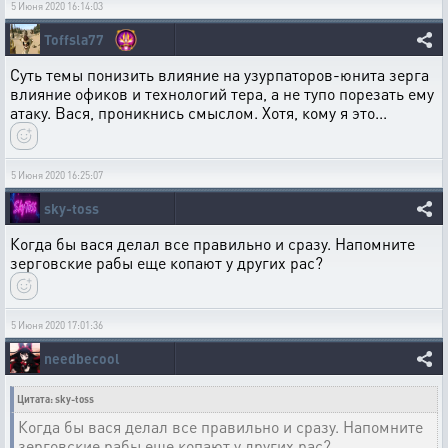
5 Июня 2020 16:14:03
Toffsla77
Суть темы понизить влияние на узурпаторов-юнита зерга
влияние офиков и технологий тера, а не тупо порезать ему
атаку. Вася, проникнись смыслом. Хотя, кому я это...
5 Июня 2020 16:25:07
sky-toss
Когда бы вася делал все правильно и сразу. Напомните
зерговские рабы еще копают у других рас?
5 Июня 2020 17:01:36
needbecool
Цитата: sky-toss
Когда бы вася делал все правильно и сразу. Напомните
зерговские рабы еще копают у других рас?