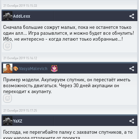
21 Октября 2019 15:15:33
AddLexx
Сначала большие сожрут малых, пока не останется тоько
один алл... Игра разывлится, и можно будет все обнулить!
Ибо, не интересно - когда летают тоько избранные...!
21 Октября 2019 15:16:12
🎨
VasyaMalevich
Пример модели. Акупируем спутник, он перестаёт иметь
возможность двигаться. Через 30 дней акупации он
переходит к акупанту.
21 Октября 2019 15:17:25
YaXZ
Господа, не перегибайте палку с захватом спутников, а то
кучу народа оттолкнете от проекта.