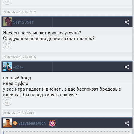
21 Октября 2019 15:09:39
Ser123Ser
Насосы насасывают круглосуточно?
Следующее нововведение захват планок?
21 Октября 2019 15:10:08
-zZz-
полный бред
идея фуфло
у вас игра падает и виснет , а вас беспокоят бредовые
идеи как бы народ кинуть покруче
21 Октября 2019 15:10:11
🎨
VasyaMalevich