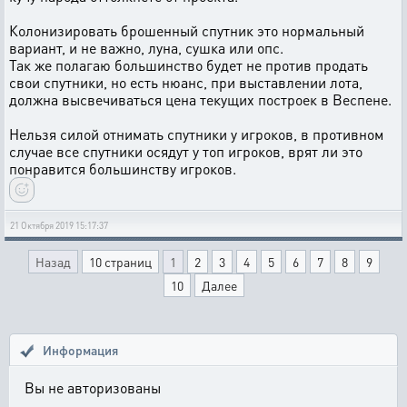
Колонизировать брошенный спутник это нормальный
вариант, и не важно, луна, сушка или опс.
Так же полагаю большинство будет не против продать
свои спутники, но есть нюанс, при выставлении лота,
должна высвечиваться цена текущих построек в Веспене.
Нельзя силой отнимать спутники у игроков, в противном
случае все спутники осядут у топ игроков, врят ли это
понравится большинству игроков.
21 Октября 2019 15:17:37
Назад
10 страниц
1
2
3
4
5
6
7
8
9
10
Далее
Информация
Вы не авторизованы