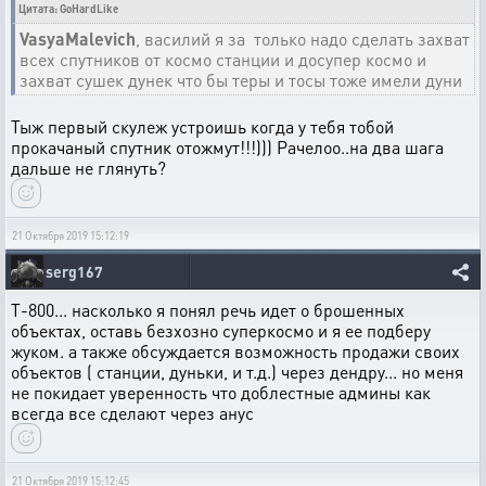
Цитата: GoHardLike
VasyaMalevich
, василий я за только надо сделать захват
всех спутников от космо станции и досупер космо и
захват сушек дунек что бы теры и тосы тоже имели дуни
Тыж первый скулеж устроишь когда у тебя тобой
прокачаный спутник отожмут!!!))) Рачелоо..на два шага
дальше не глянуть?
21 Октября 2019 15:12:19
serg167
T-800... насколько я понял речь идет о брошенных
объектах, оставь безхозно суперкосмо и я ее подберу
жуком. а также обсуждается возможность продажи своих
объектов ( станции, дуньки, и т.д.) через дендру... но меня
не покидает уверенность что доблестные админы как
всегда все сделают через анус
21 Октября 2019 15:12:45