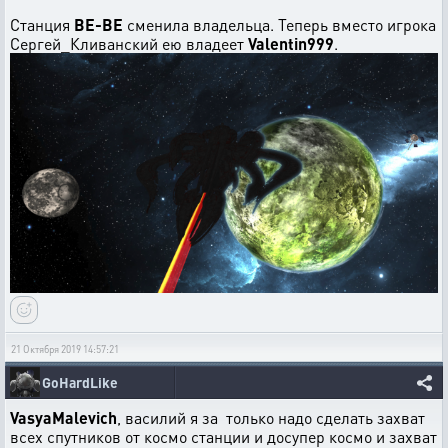
Станция
BE-BE
сменила владельца. Теперь вместо игрока
Сергей_Кливанский ею владеет
Valentin999
.
21 Октября 2019 14:57:21
GoHardLike
VasyaMalevich
, василий я за только надо сделать захват
всех спутников от космо станции и досупер космо и захват