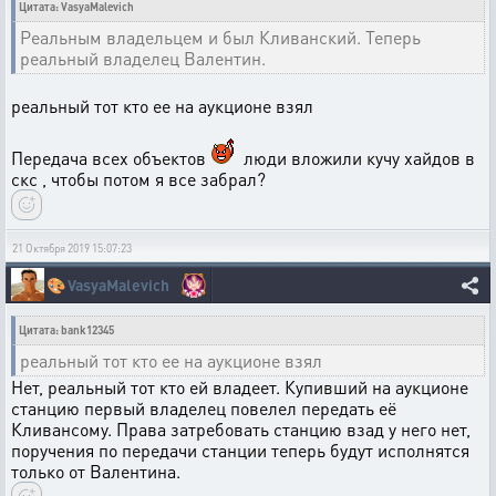
Цитата: VasyaMalevich
Реальным владельцем и был Кливанский. Теперь
реальный владелец Валентин.
реальный тот кто ее на аукционе взял
Передача всех объектов
люди вложили кучу хайдов в
скс , чтобы потом я все забрал?
21 Октября 2019 15:07:23
🎨
VasyaMalevich
Цитата: bank12345
реальный тот кто ее на аукционе взял
Нет, реальный тот кто ей владеет. Купивший на аукционе
станцию первый владелец повелел передать её
Кливансому. Права затребовать станцию взад у него нет,
поручения по передачи станции теперь будут исполнятся
только от Валентина.