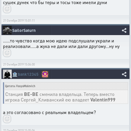
сушек дунек что бы теры и тосы тоже имели дуни
21 Октября 2019 15:01:11
SailorSaturn
......то чувство когда мою идею подслушали украли и
реализовали.....а жука не дали или дали другому...ну ну
21 Октября 2019 15:04:00
🏦
bank12345
Цитата: VasyaMalevich
Станция
BE-BE
сменила владельца. Теперь вместо
игрока Сергей_Кливанский ею владеет
Valentin999
а это согласовано с реальным владельцем?
21 Октября 2019 15:05:06