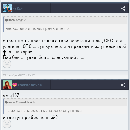
-zZz-
Цитата: serg167
насколько я понял речь идет о
о том шта ты праснёшся а твои ворота ни твои , СКС то ж
улетела , ОПС ... сушку спёрли и прадали и ждут весь твой
флот на корах .
Бай бай .... удаляйся ... следующий ......
21 Октября 2019 15:15:19
💖
ksarifonovna
serg167
Цитата: VasyaMalevich
- захватываемость любого спутника
и где тут про брошенный?