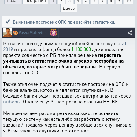
Назад
10 страниц
1
2
3
4
5
6
7
8
9
10
Далее
Вычитание построек с ОПС при расчёте статистики.
🎨
VasyaMalevich
В связи с подходящим к концу юбилейного конкурса
ИГ
2019
и призового фонда более
1 100 000
админисрация
проекта совместно с РБ приняла решение
перестать
учитывать в статистике очков игроков постройки на
объектах, которые могут быть переданы
. В первую
очередь это ОПС.
Также отключен подсчёт в статистике построек на ОПС и
банков альянса, которые являются спутниками. В
будущем банки будут передаваться внутри альянса через
выборы
. Отключен учёт построек на станции BE-BE.
Мы предлагаем рассмотреть возможность оставить
текущую систему как есть либо разработать систему
захвата / продажи через дендру вообще всех спутников с
учётом очков за спутники в статистике.