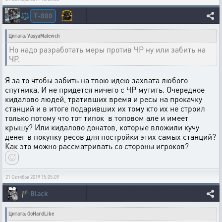
T-800
⚖️
Цитата: VasyaMalevich
Но надо разработать меры против ЧР ну или забить на
ЧР.
Я за то чтобы забить на твою идею захвата любого
спутника. И не придется ничего с ЧР мутить. Очередное
кидалово людей, тративших время и ресы на прокачку
станций и в итоге подаривших их тому кто их не строил
только потому что тот типок в топовом але и имеет
крышу? Или кидалово донатов, которые вложили кучу
денег в покупку ресов для постройки этих самых станций?
Как это можно рассматривать со стороны игроков?
21 Октября 2019 15:05:09
🏴
Black
Цитата: GoHardLike