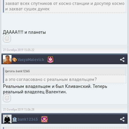
захват всех спутников от космо станции и досупер космо
и захват сушек дунек
ДАААА!!!! и планеты
21 Октября 2019 15:05:22
🎨
VasyaMalevich
Цитата: bank12345
а это согласовано с реальным владельцем?
Реальным владельцем и был Кливанский. Теперь
реальный владелец Валентин.
21 Октября 2019 15:06:28
🏦
bank12345