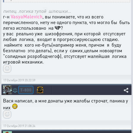
пипец. логика тупой шлюшки...
г-н
VasyaMalevich
, вы понимаете, что из всего
перечисленного, нету не одного пункта, что могло бы быть
легко использовано на
ЧР
?
у вас реально уже шизофрения, при которой отсутсвует
любая логика, входит в прогрессируюсщюю стадию.
наймите кого не-буть(например меня, причом я буду
безплатно это делать), если у самих,целым новоартом
"солидных розрободчегоф), отсутсвует малейшая логика
игровой механики.
17 Октября 2019 20:22:59
T-800
⚖️
Вася написал, а мне донаты уже жалобы строчат, паника у
них
17 Октября 2019 21:08:34