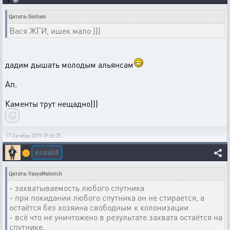
Цитата: Gotham
Вася ЖГИ, ишек мало )))
дадим дышать молодым альянсам
Ап.
Каменты трут нещадно)))
17 Октября 2019 19:56:25
вова88
🌼
Цитата: VasyaMalevich
- захватываемость любого спутника
- при покидании любого спутника он не стирается, а
остаётся без хозяина свободным к колонизации
- всё что не уничтожено в результате захвата остаётся на
спутнике.