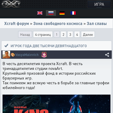
ИГРА
Xcraft форум
»
Зона свободного космоса
»
Зал славы
Назад
4 страниц
1
2
3
4
Далее
ИГРОК ГОДА ДВЕ ТЫСЯЧИ ДЕВЯТНАДЦАТОГО
🎨
VasyaMalevich
В честь десятилетия проекта Xcraft. В честь
тринадцатилетия студии novaArt.
Крупнейший призовой фонд в истории российских
браузерных игр.
Так поимеем же всякую честь в борьбе за главные трофеи
юбилейного года!