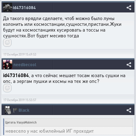
id47316084
Да такого врядли сделаете, чтоб можно было луны
колонить или космостанции,сущности,пристани.Жуки
будут на космостанциях кусировать а тоссы на
сушностях.Вот будет месиво тогда
17 Октября 2019 15:49:53
needbecool
id47316084
, а что сейчас мешает тосам юзать сушки на
опс, а зергам пушки и космы на тех же опс?
17 Октября 2019 15:53:57
🏴
Black
Цитата: VasyaMalevich
невесело у нас юбилейный ИГ проходит