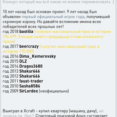
Конкурс который мы всё никак не можем переименовать :)
10 лет назад был основан проект. 9 лет назад был
объявлен
первый официальный игрок года
, получивший
скромную корону. Но давайте вспомним имена всех
победителей всех прошлых лет!
год 2018
bastilia
(получил максимальный приз в истории
194 499, больше своего предыдущего максимального
приза)
год 2017
beercrazy
(получил максимальный приз в
истории 170 000)
год 2016
Dima_Kemerovsky
год 2015
DLZ
год 2014
Dragos3680
год 2013
Shakur666
год 2012
Shakur666
год 2011
faust-trader
год 2010
Sasha8586
год 2009
SirLordex
(неофициально)
Выиграл в Xcraft - купил квартиру (машину, дачу),
не
правда ли, Бир?
. Стартовый призовой фонд составляет