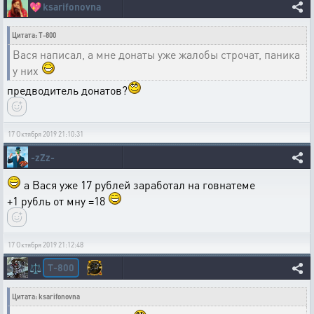
💖
ksarifonovna
Цитата: T-800
Вася написал, а мне донаты уже жалобы строчат, паника
у них
предводитель донатов?
17 Октября 2019 21:10:31
-zZz-
а Вася уже 17 рублей заработал на говнатеме
+1 рубль от мну =18
17 Октября 2019 21:12:48
T-800
⚖️
Цитата: ksarifonovna