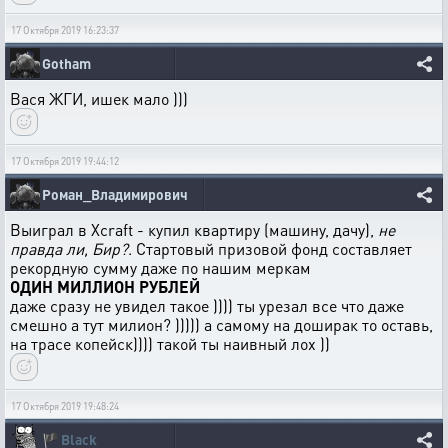
17 Октября 2019 16:23:37
Gotham
Вася ЖГИ, ишек мало )))
17 Октября 2019 19:44:12
Роман_Владимирович
Выиграл в Xcraft - купил квартиру (машину, дачу),
не
правда ли, Бир?
. Стартовый призовой фонд составляет
рекордную сумму даже по нашим меркам
ОДИН МИЛЛИОН РУБЛЕЙ
даже сразу не увидел такое )))) ты урезал все что даже
смешно а тут милион? ))))) а самому на доширак то оставь,
на трасе копейск)))) такой ты наивный лох ))
17 Октября 2019 19:48:24
🏴
Black