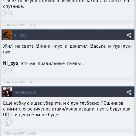
- всё что не уничтожено в результате захвата остаётся на
спутнике.
17 Октября 2019 15:33:26
Ni_xyo
Жил на свете Винни -пух и донатил Ваське и пух-пух-
пух .
Ni_xyo
, это не правильные пчёлы .
17 Октября 2019 15:37:18
needbecool
Ещё нубку с ишек уберите, и с лун глубоких РОшников
снимите ограничение атаки/колонизации, пусть будут как
ОПС, и цены Вам не будет.
17 Октября 2019 15:49:08