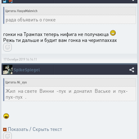
Цитата: VasyaMalevich
рада объявить о гонке
гонки на Трампах теперь нифига не получаюца
Режь ти дальше и будит вам гонка на чериппаххах
17 Октября 2019 16:14:11
SpikeSpiegel
Цитата: Ni_xyo
Жил на свете Винни -пух и донатил Ваське и пух-
пух-пух .
Показать / Скрыть текст