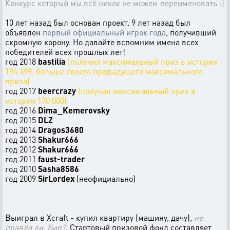
Конкурс который мы всё никак не можем переименовать :)
10 лет назад был основан проект. 9 лет назад был
объявлен
первый официальный игрок года
, получивший
скромную корону. Но давайте вспомним имена всех
победителей всех прошлых лет!
год 2018
bastilia
(получил максимальный приз в истории
194 499, больше своего предыдущего максимального
приза)
год 2017
beercrazy
(получил максимальный приз в
истории 170 000)
год 2016
Dima_Kemerovsky
год 2015
DLZ
год 2014
Dragos3680
год 2013
Shakur666
год 2012
Shakur666
год 2011
faust-trader
год 2010
Sasha8586
год 2009
SirLordex
(неофициально)
Выиграл в Xcraft - купил квартиру (машину, дачу),
не
правда ли, Бир?
. Стартовый призовой фонд составляет