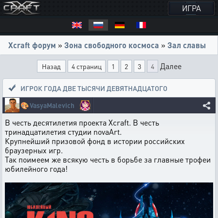
ИГРА
Xcraft форум
»
Зона свободного космоса
»
Зал славы
Далее
Назад
4 страниц
1
2
3
4
ИГРОК ГОДА ДВЕ ТЫСЯЧИ ДЕВЯТНАДЦАТОГО
🎨
VasyaMalevich
В честь десятилетия проекта Xcraft. В честь
тринадцатилетия студии novaArt.
Крупнейший призовой фонд в истории российских
браузерных игр.
Так поимеем же всякую честь в борьбе за главные трофеи
юбилейного года!