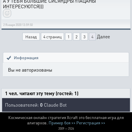
А У ТЕБЯ БОЛЬШИЕ СИСЯНДРЫ?ПАЦАНЫ
ИНТЕРЕСУЮТСЯ)))
2 Января 2020 13:59:50
Далее
Назад
4 страниц
1
2
3
4
Информация
Вы не авторизованы
1 чел. читают эту тему (гостей: 1)
Пользователей:
0
Claude Bot
Космическая онлайн стратегия Xcraft это бесплатная игра для
алигархов.
Пример боя >>
Регистрация >>
2009 — 2526