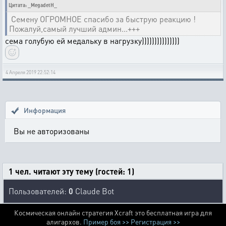
Цитата: _MegadetH_
Семену ОГРОМНОЕ спасибо за быструю реакцию !
Пожалуй,самый лучший админ...+++
сема голубую ей медальку в нагрузку)))))))))))))))
4 Апреля 2019 22:52:14
Информация
Вы не авторизованы
1 чел. читают эту тему (гостей: 1)
Пользователей:
0
Claude Bot
Космическая онлайн стратегия Xcraft это бесплатная игра для
алигархов.
Пример боя >>
Регистрация >>