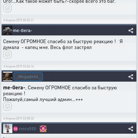
Ого!...Как такое может быть?-скорее всего это баг.
4 Апреля 2019 20:55:11
me-Gera-
Семену ОГРОМНОЕ спасибо за быструю реакцию ! Я
думала - капец мне. Весь флот застрял
4 Апреля 2019 22:04:16
_MegadetH_
me-Gera-
, Семену ОГРОМНОЕ спасибо за быструю
реакцию !
Пожалуй,самый лучший админ...+++
4 Апреля 2019 22:08:32
♓
retro555