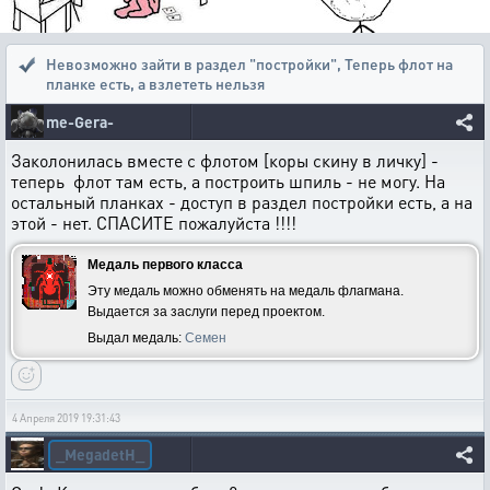
Невозможно зайти в раздел "постройки"
,
Теперь флот на
планке есть, а взлететь нельзя
me-Gera-
Заколонилась вместе с флотом [коры скину в личку] -
теперь флот там есть, а построить шпиль - не могу. На
остальный планках - доступ в раздел постройки есть, а на
этой - нет. СПАСИТЕ пожалуйста !!!!
Медаль первого класса
Эту медаль можно обменять на медаль флагмана.
Выдается за заслуги перед проектом.
Выдал медаль:
Семен
4 Апреля 2019 19:31:43
_MegadetH_