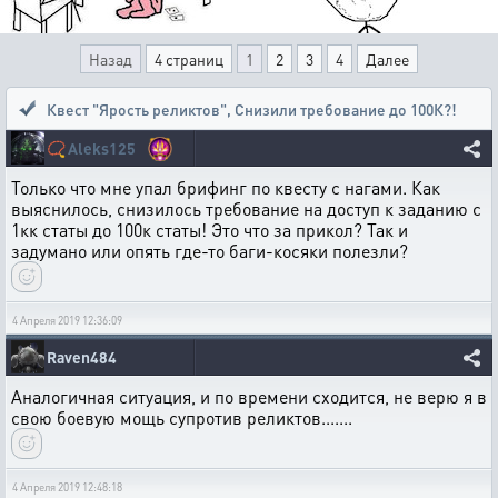
Назад
4 страниц
1
2
3
4
Далее
Квест "Ярость реликтов"
,
Снизили требование до 100К?!
📿
Aleks125
Только что мне упал брифинг по квесту с нагами. Как
выяснилось, снизилось требование на доступ к заданию с
1кк статы до 100к статы! Это что за прикол? Так и
задумано или опять где-то баги-косяки полезли?
4 Апреля 2019 12:36:09
Raven484
Аналогичная ситуация, и по времени сходится, не верю я в
свою боевую мощь супротив реликтов.......
4 Апреля 2019 12:48:18