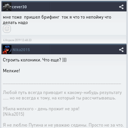
cever30
мне тоже пришел брифинг ток я что то непойму что
делать надо
4 Апреля 2019 12:48:33
Nika2015
Строить колоники. Что еще? )))
Мелкие!
______________________________________________
Любой путь всегда приводит к какому-нибудь результату
..... но не всегда к тому, на который ты рассчитываешь.
Убила мелкого - день прожит не зря!
(Nika2015)
Я не люблю Путина и не уважаю седины. Просто не за что.