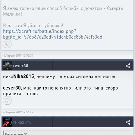
Я знаю только один способ борьбы с донатом - Смерть
Мелким!
И да, это Я убила Нубасика!
https://xcraft.ru/battle/index.php?
battle_id=576b67620ad941dc4b0cc83b74ef33dd
4 Апреля 2019 12:52:34
cever30
ника
Nika2015
, непойму в моих ситемах нет нагов
cever30
, мне как то непонятно или это типа скоро
прилитят чтоль
4 Апреля 2019 12:54:42
Nika2015
Цитата: cever30