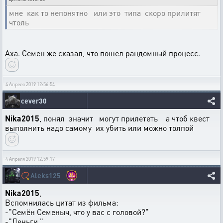
мне как то непонятно или это типа скоро прилитят
чтоль
Аха. Семен же сказал, что пошел рандомный процесс.
4 Апреля 2019 12:56:54
cever30
Nika2015
, понял значит могут прилететь а чтоб квест
выполнить надо самому их убить или можно толпой
4 Апреля 2019 12:59:17
📿
Aleks125
Nika2015
,
Вспомнилась цитат из фильма:
-"Семён Семеныч, что у вас с головой?"
-"Деньги."