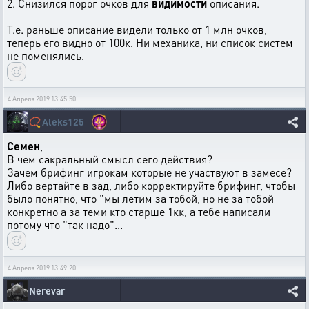
2. Снизился порог очков для
видимости
описания.
Т.е. раньше описание видели только от 1 млн очков,
теперь его видно от 100к. Ни механика, ни список систем
не поменялись.
4 Апреля 2019 13:45:50
📿
Aleks125
Семен
,
В чем сакральный смысл сего действия?
Зачем брифинг игрокам которые не участвуют в замесе?
Либо вертайте в зад, либо корректируйте брифинг, чтобы
было понятно, что "мы летим за тобой, но не за тобой
конкретно а за теми кто старше 1кк, а тебе написали
потому что "так надо"...
4 Апреля 2019 13:49:20
Nerevar