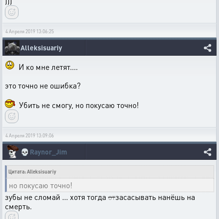
)))
4 Апреля 2019 13:06:25
Alleksisuariy
И ко мне летят....
это точно не ошибка?
Убить не смогу, но покусаю точно!
4 Апреля 2019 13:09:06
💀
Raynor_Jim
Цитата: Alleksisuariy
но покусаю точно!
зубы не сломай ... хотя тогда
от
засасывать нанёшь на
смерть.