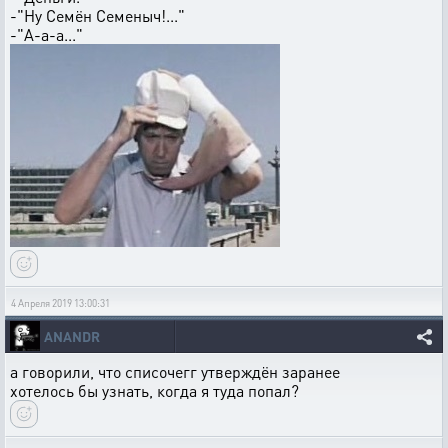
-"Ну Семён Семеныч!..."
-"А-а-а..."
4 Апреля 2019 13:00:31
ANANDR
а говорили, что списочегг утверждён заранее
хотелось бы узнать, когда я туда попал?