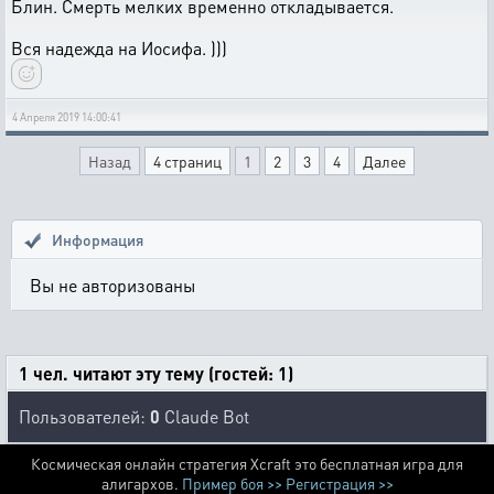
Блин. Смерть мелких временно откладывается.
Вся надежда на Иосифа. )))
4 Апреля 2019 14:00:41
Назад
4 страниц
1
2
3
4
Далее
Информация
Вы не авторизованы
1 чел. читают эту тему (гостей: 1)
Пользователей:
0
Claude Bot
Космическая онлайн стратегия Xcraft это бесплатная игра для
алигархов.
Пример боя >>
Регистрация >>