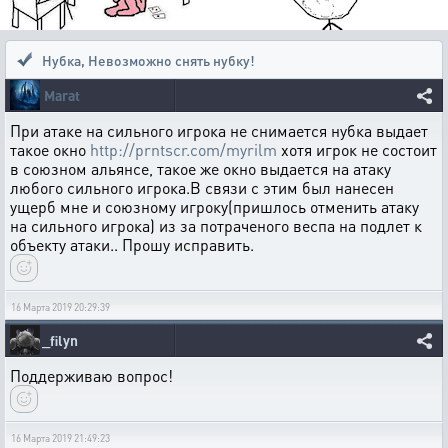
Нубка
,
Невозможно снять нубку!
Marat
При атаке на сильного игрока не снимается нубка выдает
такое окно
http://prntscr.com/myrilm
хотя игрок не состоит
в союзном альянсе, такое же окно выдается на атаку
любого сильного игрока.В связи с этим был нанесен
ущерб мне и союзному игроку(пришлось отменить атаку
на сильного игрока) из за потраченого веспа на подлет к
объекту атаки.. Прошу исправить.
16 Марта 2019 20:29:39
_filyn
Поддерживаю вопрос!
16 Марта 2019 21:49:23