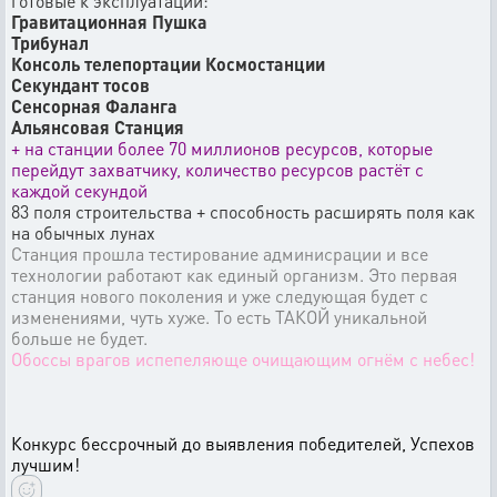
готовые к эксплуатации:
Гравитационная Пушка
Трибунал
Консоль телепортации Космостанции
Секундант тосов
Сенсорная Фаланга
Альянсовая Станция
+ на станции более 70 миллионов ресурсов, которые
перейдут захватчику, количество ресурсов растёт с
каждой секундой
83 поля строительства + способность расширять поля как
на обычных лунах
Станция прошла тестирование админисрации и все
технологии работают как единый организм. Это первая
станция нового поколения и уже следующая будет с
изменениями, чуть хуже. То есть ТАКОЙ уникальной
больше не будет.
Обоссы врагов испепеляюще очищающим огнём с небес!
Конкурс бессрочный до выявления победителей, Успехов
лучшим!