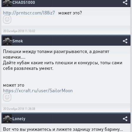
CHAOS1000
http://prntscr.com/l88iz7
может это?
20 Октября 2018 11:10:02
Smok
Плюшки между топами разигрываются, а донатят
новички....
Дайте нубам какие нить плюшки и конкурсы, топы сами
себя развлекать умеют.
может это
https://xcraft.ru/user/SailorMoon
20 Октября 2018 11:28:08
Lonely
Вот что вы унижаетесь и лижете задницу этому барину...