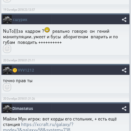
19 Октября 2018 23:13:57
сшурик
NuТо)))за кадром ?
реально говорю он гений
манипуляции..умеет и бусы аборигенам впарить и по
губам поводить ++++++++++
20 Октября 2018 01:21:11
🤫
VVV1212
точно прав ты
20 Октября 2018 01:31:26
Dimastatus
Майли Мун игрок: вот корды его стольник, + есть ещё
станция
https://xcraft.ru/galaxy/?
mode=3&galaxy=58&system=738