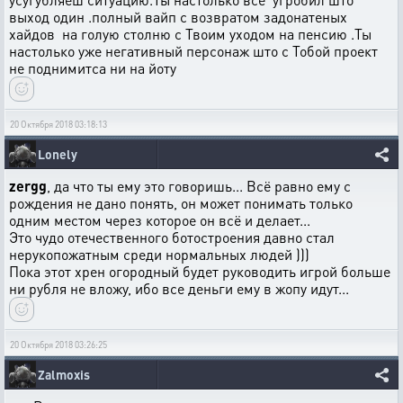
выход один .полный вайп с возвратом задонатеных
хайдов на голую столню с Твоим уходом на пенсию .Ты
настолько уже негативный персонаж што с Тобой проект
не поднимитса ни на йоту
20 Октября 2018 03:18:13
Lonely
zergg
, да что ты ему это говоришь... Всё равно ему с
рождения не дано понять, он может понимать только
одним местом через которое он всё и делает...
Это чудо отечественного ботостроения давно стал
нерукопожатным среди нормальных людей )))
Пока этот хрен огородный будет руководить игрой больше
ни рубля не вложу, ибо все деньги ему в жопу идут...
20 Октября 2018 03:26:25
Zalmoxis