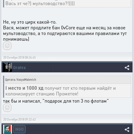
Вась эт че?) мультоводство?!))))
Не, ну это цирк какой-то.
Вася, может продлите бан 0vCore еще на месяц за новое
мультоводство, а то подтираются вашими правилами тут
понимаешь)
20 Октября 2018 08:26:45
Grafex
Цитата: VasyaMalevich
I место и 1000 хд
получит тот кто первым найдёт и
колонизирует станцию Прометея!
так бы и написал, "подарок для топ 3 по флотам"
20 Октября 2018 09:22:43
NGO