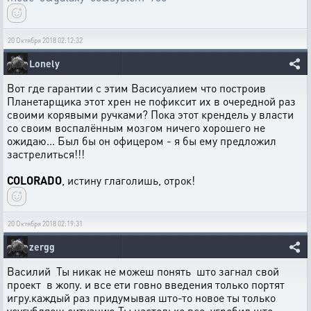
20 Октября 2018 02:12:32
Lonely
Вот где гарантии с этим Васисуалием что построив
Планетарщика этот хрен не пофиксит их в очередной раз
своими корявыми ручками? Пока этот крендель у власти
со своим воспалённым мозгом ничего хорошего не
ожидаю... Был бы он офицером - я бы ему предложил
застрелиться!!!
COLORADO
, истину глаголишь, отрок!
20 Октября 2018 02:19:31
zergg
Василий Ты никак не можеш понять што загнал свой
проект в жопу. и все ети говно введения только портят
игру.каждый раз придумывая што-то новое ты только
усугубляеш ситуацию.Ты настолько все угробил што