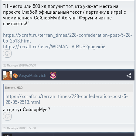
"II место или 500 хд получит тот, кто укажет место на
проекте (любой официальный текст / картинку в игре) с
упоминанием СейлорМун! Ахтунг! Форум и чат не
считаются!"
https://xcraft.ru/terran_times/228-confederation-post-5-28-
05-2513.html
https://xcraft.ru/user/WOMAN_VIRUS?page=56
20 Октября 2018 09:34:34
🎨
VasyaMalevich
Цитата: NGO
https://xcraft.ru/terran_times/228-confederation-post-5-
28-05-2513.html
а где тут СейлорМун?
20 Октября 2018 10:58:31