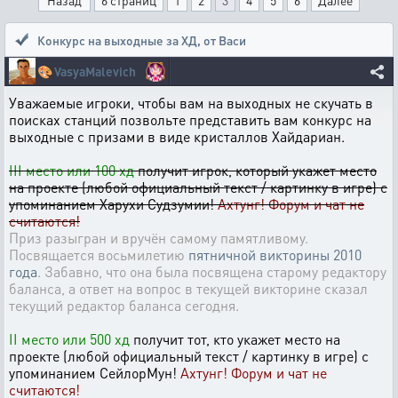
Назад
6 страниц
1
2
3
4
5
6
Далее
Конкурс на выходные за ХД
,
от Васи
🎨
VasyaMalevich
Уважаемые игроки, чтобы вам на выходных не скучать в
поисках станций позвольте представить вам конкурс на
выходные с призами в виде кристаллов Хайдариан.
III место или 100 хд
получит игрок, который укажет место
на проекте (любой официальный текст / картинку в игре) с
упоминанием Харухи Судзумии!
Ахтунг! Форум и чат не
считаются!
Приз разыгран и вручён самому памятливому.
Посвящается восьмилетию
пятничной викторины 2010
года
. Забавно, что она была посвящена старому редактору
баланса, а ответ на вопрос в текущей викторине сказал
текущий редактор баланса сегодня.
II место или 500 хд
получит тот, кто укажет место на
проекте (любой официальный текст / картинку в игре) с
упоминанием СейлорМун!
Ахтунг! Форум и чат не
считаются!