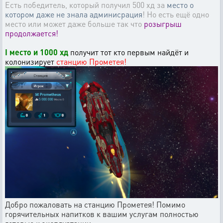
Есть победитель, который получил 500 хд за
место о
котором даже не знала админисрация
! Но есть ещё одно
место или может даже больше так что
розыгрыш
продолжается!
I место и 1000 хд
получит тот кто первым найдёт и
колонизирует
станцию Прометея!
Добро пожаловать на станцию Прометея! Помимо
горячительных напитков к вашим услугам полностью