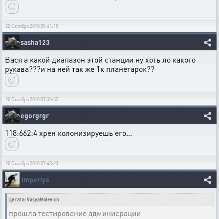
20 Октября 2018 05:44:45
sasha123
Вася а какой диапазон этой станции ну хоть ло какого
рукава???и на ней так же 1к планетарок??
20 Октября 2018 07:36:52
egorgrgr
118:662:4 хрен колонизируешь его...
20 Октября 2018 07:48:23
Imperiya
Цитата: VasyaMalevich
прошла тестирование админисрации