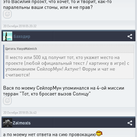
это Василия проэкт, что хочет, то и творит, как-то
паралельны ваши стоны, или я не прав?
20 Октября 2018 05:20:32
Баходир
Цитата: VasyaMalevich
II место или 500 хд получит тот, кто укажет место на
проекте (любой официальный текст / картинку в игре) с
упоминанием СейлорМун! Ахтунг! Форум и чат не
считаются!
Вася по моему СейлорМун упоминался на 4-ой миссии
терран "Тот, кто бросает вызов Солнцу"
20 Октября 2018 05:34:43
Zalmoxis
а по моему нет ответа на сию провокацию