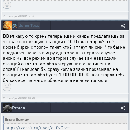
20 Октября 2018 07:54:54
JohnnToss
🛠️
ВВел какую то хрень теперь еще и хайды предлагаешь за
что за колонизацию станции с 1000 планетарок? а её
кроме бирки с торгом тянет кто? и тянут ли они. Что бы не
вводилось нового в игру одна хрень в первом случае
анонс мы все режем во втором случае вам навводили
станций а то что там оба которую никто не тянет ни
слова)))) написал бы сразу когда здания показывал на
станции что там оба будет 1000000000000 планетарок тебя
бы как всегда матом обложили а не идеи толкали
20 Октября 2018 08:10:40
Proton
Цитата: Полемарх
https://xcraft.ru/user/o_0vCore