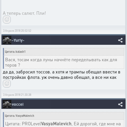
А теперь салют. Пли!
3 Апреля 2018 20:52:52
-Yuriy-
Цитата: kalash1
Вася, тосам когда луны начнёте переделывать как для
теров ?
да да, забросил тоссов. а хотя и трампы обещал ввести в
постройках флота. уж очень давно обещал, а все ни как
3 Апреля 2018 21:30:38
voccei
Цитата: VasyaMalevich
Цитата: PROLevel
VasyaMalevich
, Ей дорогой, где мне на