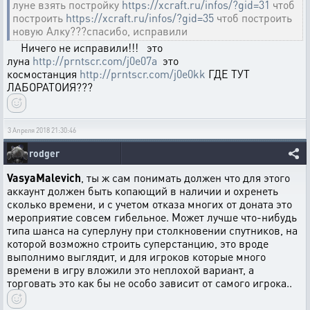
луне взять постройку
https://xcraft.ru/infos/?gid=31
чтоб
построить
https://xcraft.ru/infos/?gid=35
чтоб построить
новую Алку???спасибо, исправили
Ничего не исправили!!! это
луна
http://prntscr.com/j0e07a
это
космостанция
http://prntscr.com/j0e0kk
ГДЕ ТУТ
ЛАБОРАТОИЯ???
3 Апреля 2018 21:30:46
rodger
VasyaMalevich
, ты ж сам понимать должен что для этого
аккаунт должен быть копающий в наличии и охренеть
сколько времени, и с учетом отказа многих от доната это
мероприятие совсем гибельное. Может лучше что-нибудь
типа шанса на суперлуну при столкновении спутников, на
которой возможно строить суперстанцию, это вроде
выполнимо выглядит, и для игроков которые много
времени в игру вложили это неплохой вариант, а
торговать это как бы не особо зависит от самого игрока..