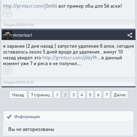
http://prntscr.com/j0et84
вот пример обы для 5й аски!
3 Апреля 2018 22:19:40
victorius1
я зарание (2 дня назад ) запустил удаление 8 алки, сегодня
оставалось около 5 дней вроде до удаление , минут 10
назад увидел это
http://prntscr.com/j0dy9h
, в данный
момент уже 7 и реса я не получил...
3 Апреля 2018 22:20:45
Назад
7 страниц
1
2
3
4
5
6
7
Далее
Информация
Вы не авторизованы