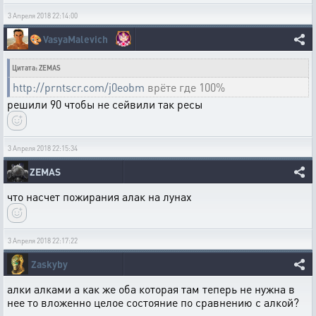
3 Апреля 2018 22:14:00
🎨
VasyaMalevich
Цитата: ZEMAS
http://prntscr.com/j0eobm
врёте где 100%
решили 90 чтобы не сейвили так ресы
3 Апреля 2018 22:15:34
ZEMAS
что насчет пожирания алак на лунах
3 Апреля 2018 22:17:22
Zaskyby
алки алками а как же оба которая там теперь не нужна в
нее то вложенно целое состояние по сравнению с алкой?