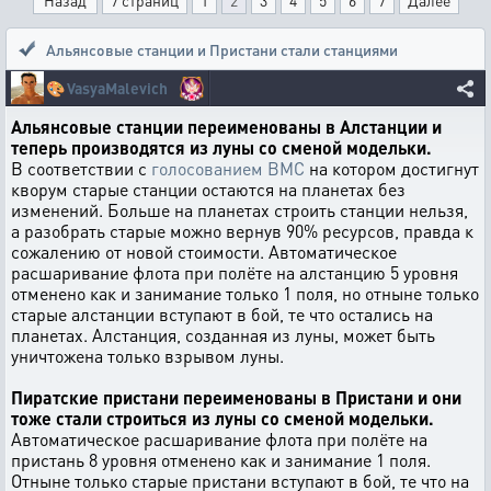
Назад
7 страниц
1
2
3
4
5
6
7
Далее
Альянсовые станции и Пристани стали станциями
🎨
VasyaMalevich
Альянсовые станции переименованы в Алстанции и
теперь производятся из луны со сменой модельки.
В соответствии с
голосованием ВМС
на котором достигнут
кворум старые станции остаются на планетах без
изменений. Больше на планетах строить станции нельзя,
а разобрать старые можно вернув 90% ресурсов, правда к
сожалению от новой стоимости. Автоматическое
расшаривание флота при полёте на алстанцию 5 уровня
отменено как и занимание только 1 поля, но отныне только
старые алстанции вступают в бой, те что остались на
планетах. Алстанция, созданная из луны, может быть
уничтожена только взрывом луны.
Пиратские пристани переименованы в Пристани и они
тоже стали строиться из луны со сменой модельки.
Автоматическое расшаривание флота при полёте на
пристань 8 уровня отменено как и занимание 1 поля.
Отныне только старые пристани вступают в бой, те что на