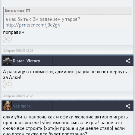
Цитата: mazn1979
а как быть с 3м заданием у теров?
http://prntscr.com/j0e2g4
поправим
3 Апреля 2018 21:45:26
Distar_Victory
А разницу в стоимости, администрация не хочет вернуть
за Алки!
3 Апреля 2018 21:48:33
velimork
алки убиты напрочь как и офики желание активно играть
пропало совсем:) убит именно смысл игры ! зачем это
сново все строить (хоть(и проше и дешевле стало) если
оно потом также все будет порезанно?