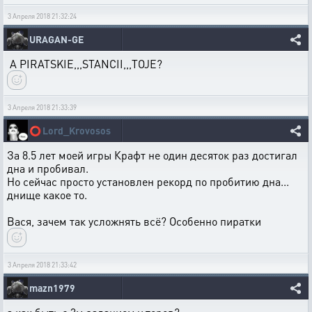
3 Апреля 2018 21:32:24
URAGAN-GE
A PIRATSKIE,,,STANCII,,,TOJE?
3 Апреля 2018 21:33:39
⭕
Lord_Krovosos
За 8.5 лет моей игры Крафт не один десяток раз достигал
дна и пробивал.
Но сейчас просто установлен рекорд по пробитию дна...
днище какое то.
Вася, зачем так усложнять всё? Особенно пиратки
3 Апреля 2018 21:33:42
mazn1979