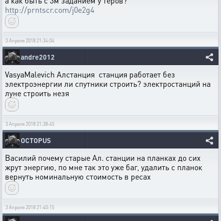
а как быть с 3м заданием у теров?
http://prntscr.com/j0e2g4
3 Апреля 2018 21:34:04
andre2012
VasyaMalevich Алстанция станция работает без
электроэнергии ли спутники строить? электростанций на
луне строить незя
3 Апреля 2018 21:38:45
OCTOPUS
Василий почему старые Ал. станции на планках до сих
жрут энергию, по мне так это уже баг, удалить с планок
вернуть номинальную стоимость в ресах
3 Апреля 2018 21:40:15