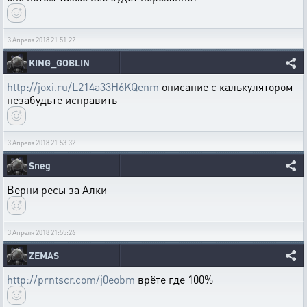
3 Апреля 2018 21:51:22
KING_GOBLIN
http://joxi.ru/L214a33H6KQenm
описание с калькулятором
незабудьте исправить
3 Апреля 2018 21:53:32
Sneg
Верни ресы за Алки
3 Апреля 2018 21:55:26
ZEMAS
http://prntscr.com/j0eobm
врёте где 100%