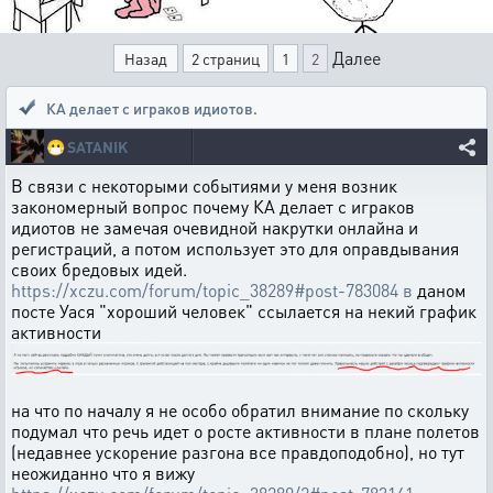
Далее
Назад
2 страниц
1
2
КА делает с играков идиотов.
😷
SATANIK
В связи с некоторыми событиями у меня возник
закономерный вопрос почему КА делает с играков
идиотов не замечая очевидной накрутки онлайна и
регистраций, а потом использует это для оправдывания
своих бредовых идей.
https://xczu.com/forum/topic_38289#post-783084 в
даном
посте Уася "хороший человек" ссылается на некий график
активности
на что по началу я не особо обратил внимание по скольку
подумал что речь идет о росте активности в плане полетов
(недавнее ускорение разгона все правдоподобно), но тут
неожиданно что я вижу