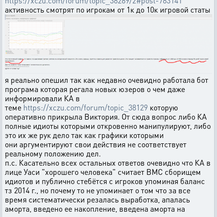
https://xczu.com/forum/topic_38289/2#post-783141
активность смотрят по игрокам от 1к до 10к игровой статы
я реально опешил так как недавно очевидно работала бот
програма которая регала новых юзеров о чем даже
информировали КА в
теме
https://xczu.com/forum/topic_38129
которую
оперативно прикрыла Виктория. От сюда вопрос либо КА
полные идиоты которыми откровенно манипулируют, либо
это их же рук дело так как графики которыми
они аргументируют свои действия не соответствует
реальному положению дел.
п.с. Касательно всех остальных ответов очевидно что КА в
лице Уаси "хорошего человека" считает ВМС сборищем
идиотов и публично стебётся с игроков упоминая баланс
тз 2014 г., но почему то не упоминает о том что за все
время систематически резалась выработка, апалась
аморта, введено ее накопление, введена аморта на