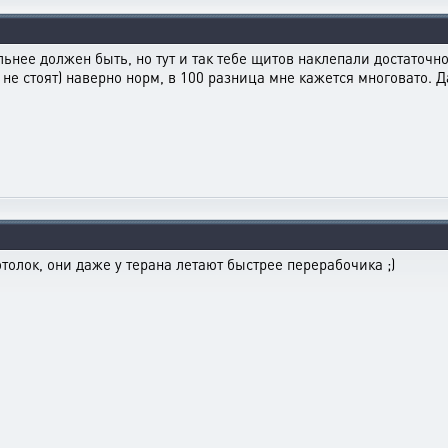
ильнее должен быть, но тут и так тебе щитов наклепали достаточн
е не стоят) наверно норм, в 100 разница мне кажется многовато. Д
толок, они даже у терана летают быстрее перерабочика ;)