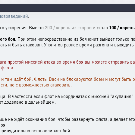
нововведений
.
его ускорения. Вместо
200 / корень из скорости
стало
100 / корень
ого боя
. При этом непосредственно из боя юнит выйдет только п
ть и быть атакован. У юнитов разное время разгона и выходить и
врага простой миссией атака во время боя вы можете отправить 
 флота.
 и там идёт бой. Флоты Васи не блокируются боем и могут быть о
ти, но с возможностью атаковать.
ца. В частности если флот на координатах с миссией "акупация" 
дет доделано в дальнейшем.
ше не ждёт окончания боя, чтобы развернуть флота, а делает это
боя.
принудительно останавливает бой.