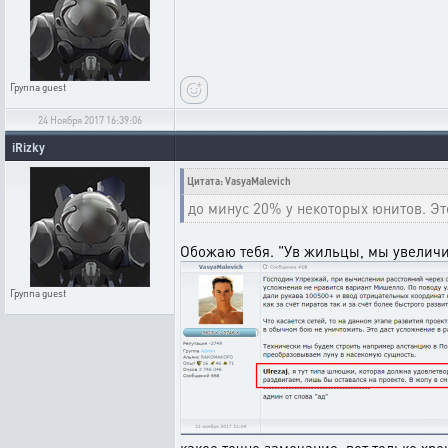
Группа
guest
24 Ноября 2017 16:39:06
iRizky
Цитата: VasyaMalevich
до минус 20% у некоторых юнитов. Эт
Обожаю тебя. "Ув жильцы, мы увеличил
Группа
guest