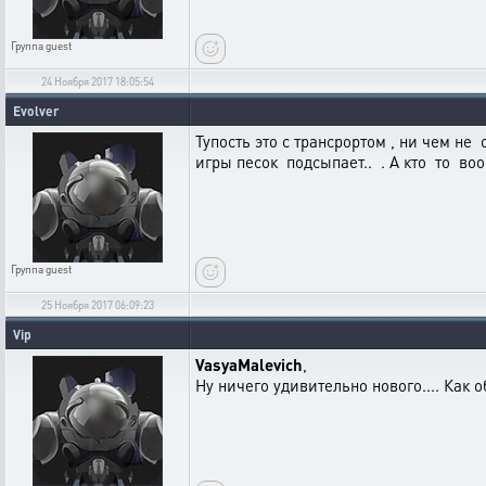
Группа
guest
24 Ноября 2017 18:05:54
Evolver
Тупость это с трансрортом , ни чем не 
игры песок подсыпает.. . А кто то в
Группа
guest
25 Ноября 2017 06:09:23
Vip
VasyaMalevich
,
Ну ничего удивительно нового.... Как о