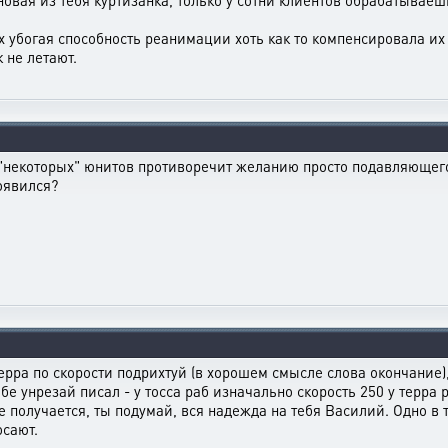
новая из тебя куртизанка, только у сотни клиентов обрабатываеш
 убогая способность реанимации хоть как то компенсировала их у
к не летают.
некоторых" юнитов противоречит желанию просто подавляющего к
появился?
 терра по скорости подрихтуй (в хорошем смысле слова окончание
бе унрезай писал - у тосса раб изначально скорость 250 у терра 
 не получается, ты подумай, вся надежда на тебя Василий. Одно в
осают.