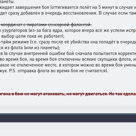
ланеты.
идает завершения боя (оттягивается полёт на 5 минут в случае 
дет сразу добавлен в очередь восстановления. В случае если там 
 координат с пиратами сенсорной фалангой.
узурпаторов (из-за бага ядра, которое вчера всё же успели испр
 выбор цели пока не работает);
тайм режиме (т.е. сразу после её убийства она попадёт в очеред
я из флота (или из планеты);
 (в случае внетренней ошибки бой сначала попытается корректн
 во время боя, на время боя отключены всякие скупщики флота,
такое не отключенное место, в котором можно во время боя умен
ук. P.S. отправка флота во время боя не считается).
она в бою не могут атаковать, но могут двигаться. Не так сдел