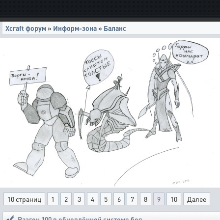
Xcraft форум
»
Информ-зона
»
Баланс
10 страниц
1
2
3
4
5
6
7
8
9
10
Далее
Разгон 100 в обновлённой системе боя