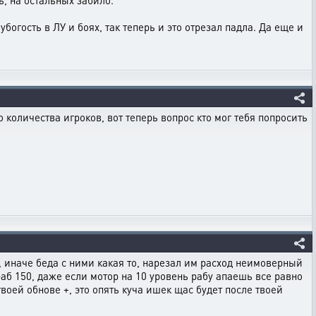
ь, на остальных забило.
богость в ЛУ и боях, так теперь и это отрезал падла. Да еще и
оличества игроков, вот теперь вопрос кто мог тебя попросить
), иначе беда с ними какая то, нарезал им расход неимоверный
раб 150, даже если мотор на 10 уровень рабу апаешь все равно
 твоей обнове +, это опять куча ишек щас будет после твоей