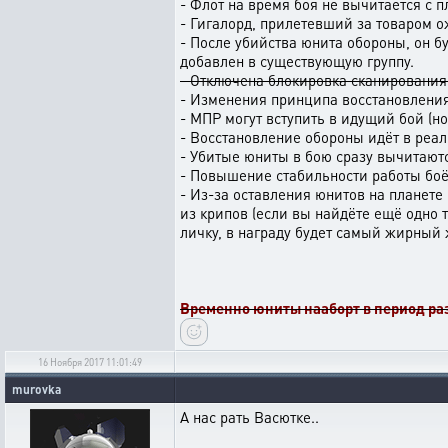
- Флот на время боя не вычитается с п
- Гигалорд, прилетевший за товаром ож
- После убийства юнита обороны, он бу
добавлен в существующую группу.
- Отключена блокировка сканирования
- Изменения принципа восстановления 
- МПР могут вступить в идущий бой (но
- Восстановление обороны идёт в реал-
- Убитые юниты в бою сразу вычитаютс
- Повышение стабильности работы боёв
- Из-за оставления юнитов на планете
из крипов (если вы найдёте ещё одно 
личку, в награду будет самый жирный ж
Временно юниты нааборт в период разг
16 Ноября 2017 11:01:49
murovka
А нас рать Васютке..