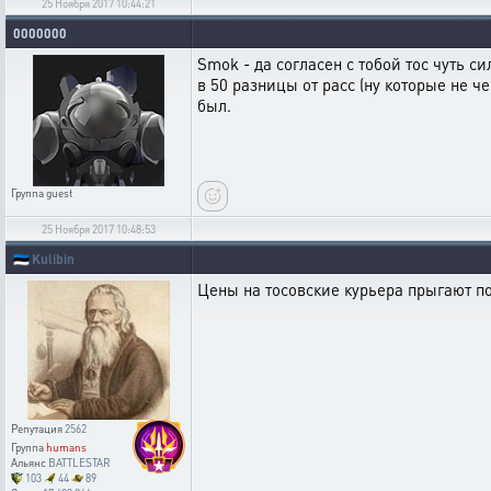
25 Ноября 2017 10:44:21
0000000
Smok - да согласен с тобой тос чуть с
в 50 разницы от расс (ну которые не ч
был.
Группа
guest
25 Ноября 2017 10:48:53
🇪🇪
Kulibin
Цены на тосовские курьера прыгают по
Репутация
2562
Группа
humans
Альянс
BATTLESTAR
103
44
89