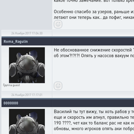
какое точно замечание. вот только хре
Особенно спасибо за узеров, раньше их
летают они теперь как.. да пофиг, ника
24 Ноября 2017 17:04:30
Roma_Ragulin
Не обоснованное снижение скоростей "
об этом?!?!?! Опять у насосов вакуум 
Группа
guest
24 Ноября 2017 17:17:01
0000000
Василий ты тут вижу, ты хоть рабов у
еще и скорость им апнул, правильно те
190 ????, чет как то баланс рас не как
обновы, много игроков опять аки побр