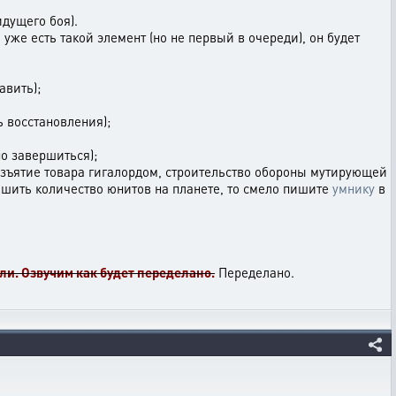
идущего боя).
уже есть такой элемент (но не первый в очереди), он будет
авить);
ь восстановления);
о завершиться);
 изъятие товара гигалордом, строительство обороны мутирующей
ьшить количество юнитов на планете, то смело пишите
умнику
в
али. Озвучим как будет переделано.
Переделано.