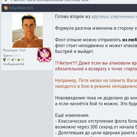
🎨
VasyaMalevich
Готово второе из
крупных озвученных 
Формула разгона изменена в сторону 
Флот отныне можно отправлять
из люб
флот стоит неподвижно и может атакова
быстрей и выйдет.
Репутация
-2440
Группа
relict
17
3
74
!!!Ахтунг!!! Даже если вы атаковали 
Сообщений
666
обязательной к возврату к точке старта
Например, Петя напал на планету Васи
находится в бою в режиме неподвижнос
Нововведение пока не доделано до кон
а если начнётся бой то можно. Это бу
Ещё изменения:
- Классическое отступление флота боль
возможно через 300 секунд от начала 
- Долетевшая до цели ядерная ракета 