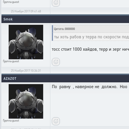
Группа
guest
25 Ноября 2017 09:41:48
Smok
Цитата: 0000000
ты хоть рабов у терра по скорости по
тосс стоит 1000 хайдов, терр и зерг ни
Группа
guest
25 Ноября 2017 10:34:31
AZAZOT
По равну , наверное не должно. Ноо
Группа
guest