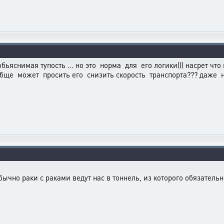
обьяснимая тупость ... но это норма для его логики((( насрет чт
ообще может просить его снизить скорость транспорта??? даже 
бычно раки с раками ведут нас в тоннель, из которого обязательно