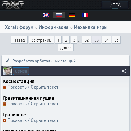
ИГРА
Xcraft форум
»
Информ-зона
»
Механика игры
...
Назад
35 страниц
1
2
3
32
33
34
35
Далее
Разработка орбитальных станций
Семен
Космостанция
Показать / Скрыть текст
Гравитационная пушка
Показать / Скрыть текст
Гравиполе
Показать / Скрыть текст