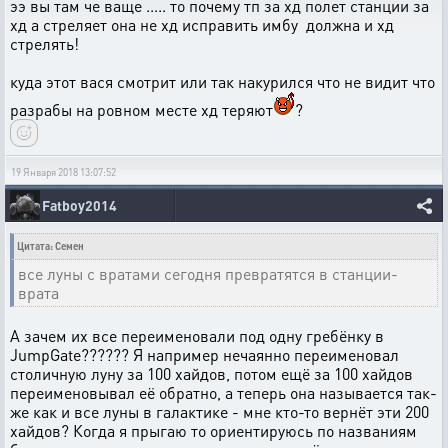
ээ вы там че ваще ..... то почему тп за хд полет станции за
хд а стреляет она не хд исправить имбу должна и хд
стрелять!
куда этот вася смотрит или так накурился что не видит что
разрабы на ровном месте хд теряют
?
19 Января 2018 13:07:52
Fatboy2014
Цитата: Семен
все луны с вратами сегодня превратятся в станции-
врата
А зачем их все переименовали под одну гребёнку в
JumpGate?????? Я например нечаянно переименовал
столичную луну за 100 хайдов, потом ещё за 100 хайдов
переименовывал её обратно, а теперь она называется так-
же как и все луны в галактике - мне кто-то вернёт эти 200
хайдов? Когда я прыгаю то ориентируюсь по названиям