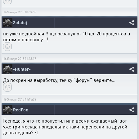
16 Января 2018 10:59:55
Zolatoj
но уже не двойная !! ща резанул от 10 до 20 процентов а
потом в половину ! !
16 Января 2018 11:13:17
-Hunter-
До похрен на выработку, тычку "форум" верните...
16 Января 2018 11:15:24
RedFox
Господа, я что-то пропустил или всеми ожидаемый вот
уже три месяца понедельник таки перенесли на другой
день недели? :)