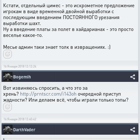
Кстати, отдельный цимес - это искрометное предложение
игрокам в виде временной двойной выработки с
последующим введением ПОСТОЯННОГО урезания
выработки шахт.
Ну а введение платы за полет в хайдарианах - это просто
веселье какое-то.
Месье админ таки знает толк в извращениях. :)
16 Января 2018 12:12:24
Bogemih
Вот извиняюсь спросить, а что это за
хрень?
http://prntscr.com/i143oh
очередной приступ
жадности? Или делаем всё, чтобы играли только топы?
16 Января 2018 12:40:42
DarthVader