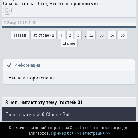
Ссылка это баг был, мы его исправили уже
19 Января 2018 14:11:10
...
Назад
35 страниц
1
2
3
32
33
34
35
Далее
Информация
Вы не авторизованы
3 чел. читают эту тему (гостей: 3)
Пользователей:
0
Claude Bot
Космическая онлайн стратегия Xcraft это бесплатная игра для
алигархов.
Пример боя >>
Регистрация >>