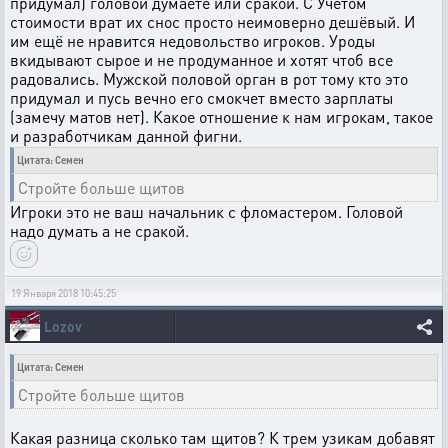
придумал) головой думаете или сракой. С Учётом
стоимости врат их снос просто неимоверно дешёвый. И
им ещё не нравится недовольство игроков. Уроды
вкидывают сырое и не продуманное и хотят чтоб все
радовались. Мужской половой орган в рот тому кто это
придумал и пусь вечно его смокчет вместо зарплаты
(замечу матов нет). Какое отношение к нам игрокам, такое
и разработчикам данной фигни.
Цитата: Семен
Стройте больше щитов
Игроки это не ваш начальник с фломастером. Головой
надо думать а не сракой.
19 Января 2018 10:45:25
Lozov
Цитата: Семен
Стройте больше щитов
Какая разница сколько там щитов? К трем узикам добавят