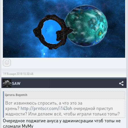
19 Января 2018 10:30:48
SAW
Цитата: Bogemih
Вот извиняюсь спросить, а что это за
хрень?
http://prntscr.com/i143oh
очередной приступ
жадности? Или делаем всё, чтобы играли только топы?
Очередное поджатие ануса у админисрации чтоб топы не
сломали МуМу