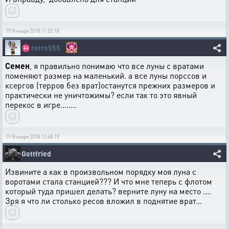
19 Января 2018 11:52:18
♓
retro555
Семен
, я правильно понимаю что все луны с вратами
поменяют размер на маленький. а все луны порссов и
ксергов (терров без врат)останутся прежних размеров и
практически не уничтожимы? если так то это явный
перекос в игре........
19 Января 2018 12:48:19
Gottfried
Извините а как в произвольном порядку моя луна с
воротами стала станцией??? И что мне теперь с флотом
который туда пришел делать? верните луну на место ....
Зря я что ли столько ресов вложил в поднятие врат...