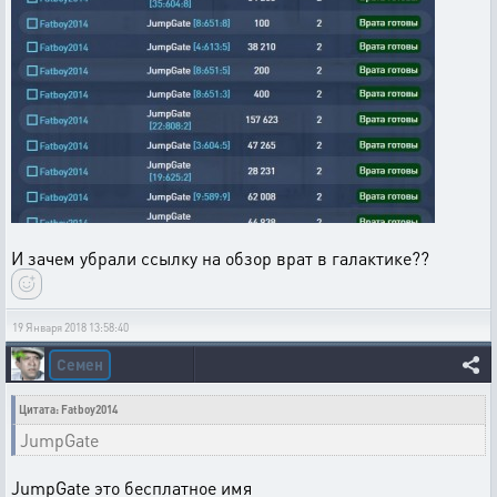
И зачем убрали ссылку на обзор врат в галактике??
19 Января 2018 13:58:40
Семен
Цитата: Fatboy2014
JumpGate
JumpGate это бесплатное имя