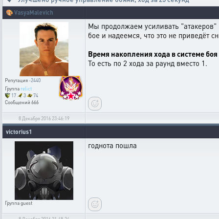
🎨
VasyaMalevich
Мы продолжаем усиливать "атакеров" 
бое и надеемся, что это не приведёт с
Время накопления хода в системе боя
То есть по 2 хода за раунд вместо 1.
Репутация
-2440
Группа
relict
17
3
74
Сообщений
666
8 Декабря 2016 23:46:19
victorius1
годнота пошла
Группа
guest
8 Декабря 2016 21:48:24