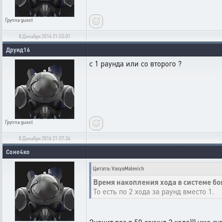
Группа
guest
8 Декабря 2016 21:53:01
Друид16
с 1 раунда или со второго ?
Группа
guest
8 Декабря 2016 21:57:34
Соне4ко
Цитата: VasyaMalevich
Время накопления хода в системе бо
То есть по 2 хода за раунд вместо 1.