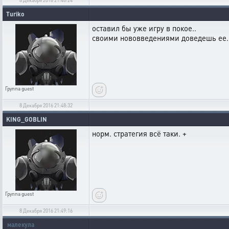
Turiko
оставил бы уже игру в покое..
своими нововведениями доведешь ее.
Группа
guest
8 Декабря 2016 21:48:32
KING_GOBLIN
норм. стратегия всё таки. +
Группа
guest
8 Декабря 2016 21:49:16
малекула