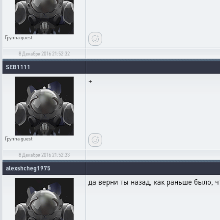
Группа
guest
8 Декабря 2016 21:52:32
SEB1111
+
Группа
guest
8 Декабря 2016 21:52:33
alexshcheg1975
да верни ты назад, как раньше было, ч