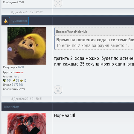
Сообщений
990
8 Декабря 2016 21:49:39
зумликоп
🍌
Цитата: VasyaMalevich
Время накопления хода в системе бо
То есть по 2 хода за раунд вместо 1.
тратить 2 хода можно будет по истеч
или каждые 25 секунд можно один отд
Репутация
1660
Группа
humans
Альянс
Тень
104
25
10
Очков
7 479 104
Сообщений
2597
8 Декабря 2016 21:50:51
NastiNay
Нормаас)))