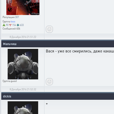
Репутация
307
Группа
toss
90
154
633
Сообщений
406
8 Декабря 2016 21:51:22
Мальчиш
Вася - уже все смирились, даже какаш
Группа
guest
8 Декабря 2016 21:52:32
dickis
+