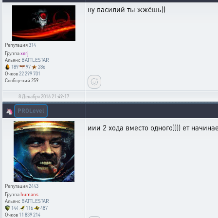
ну василий ты жжёшь))
Репутация
314
Группа
xerj
Альянс
BATTLESTAR
189
97
286
Очков
22 299 701
Сообщений
259
8 Декабря 2016 21:49:17
PROLevel
🦄
иии 2 хода вместо одного)))) ет начин
Репутация
2443
Группа
humans
Альянс
BATTLESTAR
144
116
487
Очков
11 839 214