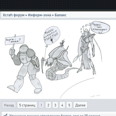
Xcraft форум
»
Информ-зона
»
Баланс
Назад
5 страниц
1
2
3
4
5
Далее
Улучшено ручное управление боями
,
ход за 25 секунд