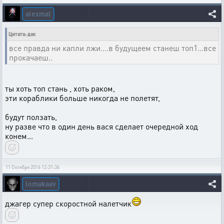
alexmal
Цитата: дак
все правда ни капли лжи....в будущеем станеш топ1...все
прокачаеш..
ты хоть топ стань , хоть раком,
эти кораблики больше никогда не полетят,
будут ползать,
ну разве что в один день вася сделает очередной ход
конем...
11 Октября 2016 12:31:36
lomakaav
джагер супер скоростной налетчик