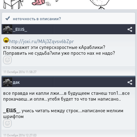
неточность в описании?
_ElliS_
http://joxi.ru/MAj3Zqvsv6bZpr
кто покажет эти суперскоростные кАраблики?
Поправить не судьба?или уже просто нах не надо?
11 Октября 2016 11:58:27
дак
все правда ни капли лжи....в будущеем станеш топ1...все
прокачаеш..и опля...утебя будет то что там написано..
_ElliS_
, учись читать между строк...написаное мелким
шрифтом
11 Октября 2016 12:27:03