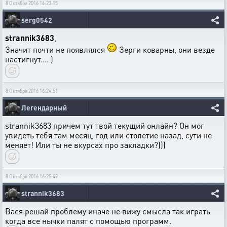
8 Октября 2016 16:23:15
serg0542
strannik3683
,
Значит почти не появлялся
Зерги коварны, они везде
настигнут.... )
8 Октября 2016 16:24:51
Легендарный
strannik3683 причем тут твой текущий онлайн? Он мог
увидеть тебя там месяц, год или столетие назад, сути не
меняет! Или ты не вкурсах про закладки?)))
8 Октября 2016 16:25:49
strannik3683
Вася решай проблему иначе не вижу смысла так играть
когда все нычки палят с помощью программ.