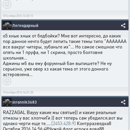
8 Октября 2016 16:00:15
Легендарный
о5 хнык хнык от бедбойки? Мне вот интересно, до каких
пор данное нечто будет лепить такие темы типо "ААААААА
все вакруг читеры, зубаньте их"... Но самое смешное что
опять ни 1 пруфа, ни 1 скрина, просто болтовня
школьная...
Админы мб вы ему форумный бан выпишете? Не ну
серьезно, уже овер хз какая тема от этого донного
астеровоена...
8 Октября 2016 16:01:38
strannik3683
RAZZAGAL Ваууу какие мы святые)) и какие реальные
отмазы у вас хлопчиГи )) вот теперь сам убедился,вот вы
однако черти еще те.....
[2453:428:9]
Контрразведка8
Октября 2016 14:56:48Чужой флот игрока вова88