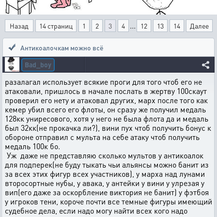
...
Назад
14 страниц
1
2
3
4
12
13
14
Далее
Антикоалочкам можно всё
Bad_boy
разалагал использует всякие проги для того чтоб его не
атаковали, пришлось в начале послать в жертву 100скаут
проверил его нету и атаковал других, марх после того как
кемер убил всего его флоты, он сразу же получил медаль
128кк униресового, хотя у него не была флота да и медаль
был 32кк(не прокачка ли?), вини пух чтоб получить бонус к
обороне отправил с мульта на себе атаку чтоб получить
медаль 100к бо.
Уж даже не представляю сколько мультов у антикоалок
для подперек(не буду тыкать чьи альянсы можно банит из
за всех этих фигур всех участников), у марха над лунами
второсортные нубы, у авака, у антейки у вини у улрезая у
вип(его даже за оскорбление виктория не банит) у фэтбоя
у игроков тени, короче почти все темные фигуры имеющий
судебное дела, если надо могу найти всех кого надо