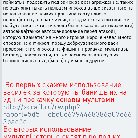
поймать и подсадить под замок за вознаграждение, также
не буду опят тыкать пальцем игроков выше сказанного на
использование всяких прог типа карту поиска
планет(которую в чате месяц назад мне сказали опят же
не буду тыкать что эти слова были сказаны антикоалками)
автосейва(также автосканирование перед атакой),
которую я заметил на много игроков, короче навел много
справок на антикоал, прощу доброуважаемого васи
проверит этих игроков на фишинг, прокачка, мультивод,
ботовод, поиск карты, тот же василек за которую их
банишь лишь на 7дн(мало) ну и много другое
Во первых скажем использование
василек за которую ты банишь их на
7дн и прокачку основы мультами
http://xcraft.ru/rw.php?
raport=5d511ebd0e6794468386a07e66
3bad5d
Во вторых использование
мультов(которые сидят в ро под их