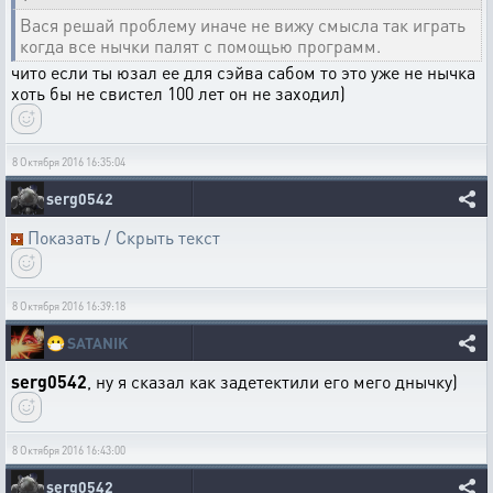
Вася решай проблему иначе не вижу смысла так играть
когда все нычки палят с помощью программ.
чито если ты юзал ее для сэйва сабом то это уже не нычка
хоть бы не свистел 100 лет он не заходил)
8 Октября 2016 16:35:04
serg0542
Показать / Скрыть текст
8 Октября 2016 16:39:18
😷
SATANIK
serg0542
, ну я сказал как задетектили его мего днычку)
8 Октября 2016 16:43:00
serg0542