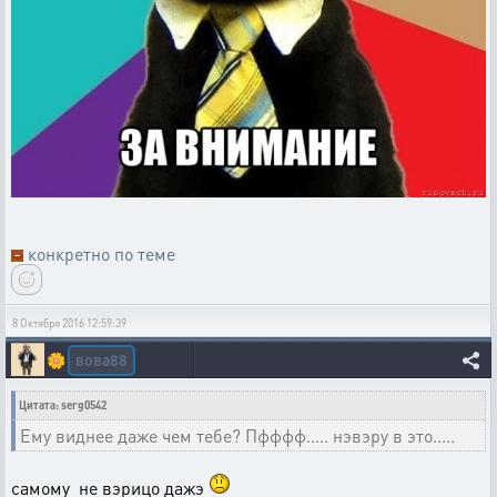
конкретно по теме
8 Октября 2016 12:59:39
вова88
🌼
Цитата: serg0542
Ему виднее даже чем тебе? Пфффф..... нэвэру в это.....
самому не вэрицо дажэ