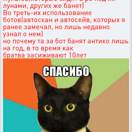
лунами, других же банят)
Во треть-их использование
ботов(автоскан и автосейв, которых я
ранее замечал, но лишь недавно
узнал о нем)
но почему та за бот банят антико лишь
на год, в то время как
братва засиживают 10лет