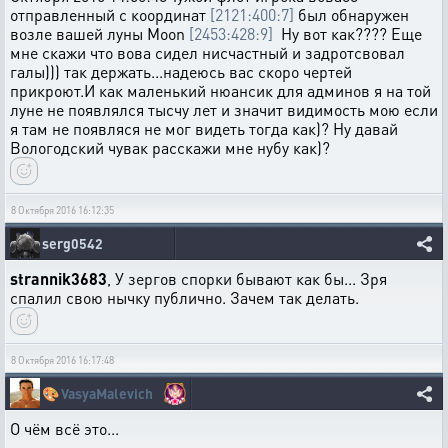
отправленный с координат
[2121:400:7]
был обнаружен
возле вашей луны Moon
[2453:428:9]
Ну вот как???? Еще
мне скажи что вова сидел нисчастный и задротсвовал
галы))) так держать...надеюсь вас скоро чертей
прикроют.И как маленький нюансик для админов я на той
луне не появлялся тысчу лет и значит видимость мою если
я там не появляся не мог видеть тогда как)? Ну давай
Вологодский чувак расскажи мне нубу как)?
8 Октября 2016 16:12:35
serg0542
strannik3683
, У зергов спорки бывают как бы... Зря
спалил свою нычку публично. Зачем так делать.
8 Октября 2016 16:17:48
🎨
VasyaMalevich
О чём всё это...