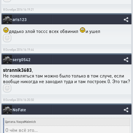
8 Октября 2016 16:19:21
aris123
дядько злой тоссс всех обвинил
и ушел
8 Октября 2016 16:19:44
serg0542
strannik3683
,
Не появляться там можно было только в том случе, если
вообще никогда не заходил туда и там построек 0. Это так?
8 Октября 2016 16:20:50
NoFate
Цитата: VasyaMalevich
О чём всё это...