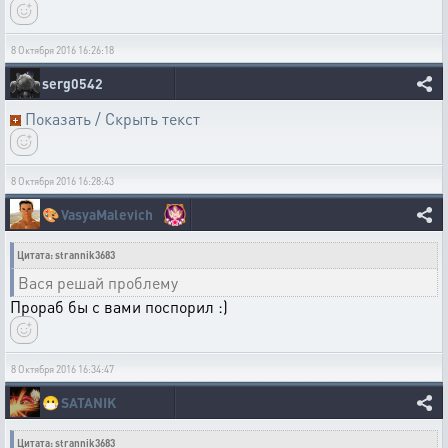
8 Октября 2016 16:26:18
serg0542
Показать / Скрыть текст
8 Октября 2016 16:28:43
🎨
VasyaMalevich
Цитата: strannik3683
Вася решай проблему
Прораб бы с вами поспорил :)
8 Октября 2016 16:34:47
😷
SATANIK
Цитата: strannik3683