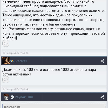
изменения меня просто шокируют. Это тупо какой то
шизоидный стеб над подьзователями, причем с
садистическими наклонностями- это отклонение если что.
Такое ощущение, что местных админов покусали их
коллеги из вк, те еще говноделы, которым пох че творить,
бабки так и так текут, чего бы не хлебнуть.
Хз. Распихаю флот как смогу, остальное солью, шахты в
ноль и периодически смотреть что тут происходит, это мой
выбор)))
15 Января 2025 19:40:28
🛰️
Staratel
Джим да хоть 100 хд, и останется 1000 игроков и пара
сотен активных)
15 Января 2025 19:41:54
💀
Raynor_Jim
Цитата: prisch