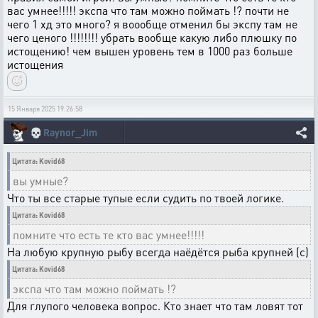
вас умнее!!!!! экспа что там можно поймать !? почти не
чего 1 хд это много? я воообще отменил бы экспу там не
чего ценого !!!!!!!! убрать вообще какую либо плюшку по
истощению! чем вышен уровень тем в 1000 раз больше
истощения
15 Января 2025 19:26:58
💀
Raynor_Jim
Цитата: Kovid68
вы умные?
Что ты все старые тупые если судить по твоей логике.
Цитата: Kovid68
помните что есть те кто вас умнее!!!!!
На любую крупную рыбу всегда наёдётся рыба крупней (с)
Цитата: Kovid68
экспа что там можно поймать !?
Для глупого человека вопрос. Кто знает что там ловят тот