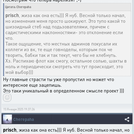
Цитата: Cherepaha
prisch
, жиза как она есть))) Я нуб. Весной только начал,
но изменения меня просто шокируют. Это тупо какой то
шизоидный стеб над подьзователями, причем с
садистическими наклонностями- это отклонение если
что.
Такое ощущение, что местных админов покусали их
коллеги из вк, те еще говноделы, которым пох че
творить, бабки так и так текут, чего бы не хлебнуть.
Хз. Распихаю флот как смогу, остальное солью, шахты в
ноль и периодически смотреть что тут происходит, это
мой выбор)))
Ну главные страсти ты уже пропустил но может что
интересное еще зацепишь.
Это таки уникальный в определенном смысле проект )))
15 Января 2025 19:37:26
Cherepaha
prisch
, жиза как она есть))) Я нуб. Весной только начал, но