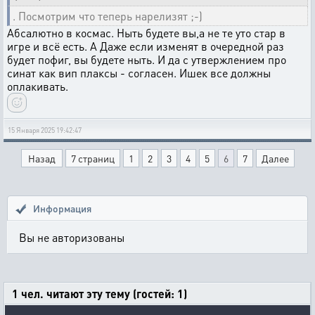
. Посмотрим что теперь нарелизят ;-)
Абсалютно в космас. Ныть будете вы,а не те уто стар в
игре и всё есть. А Даже если изменят в очередной раз
будет пофиг, вы будете ныть. И да с утвержлением про
синат как вип плаксы - согласен. Ишек все должны
оплакивать.
15 Января 2025 19:42:47
Назад
7 страниц
1
2
3
4
5
6
7
Далее
Информация
Вы не авторизованы
1 чел. читают эту тему (гостей: 1)