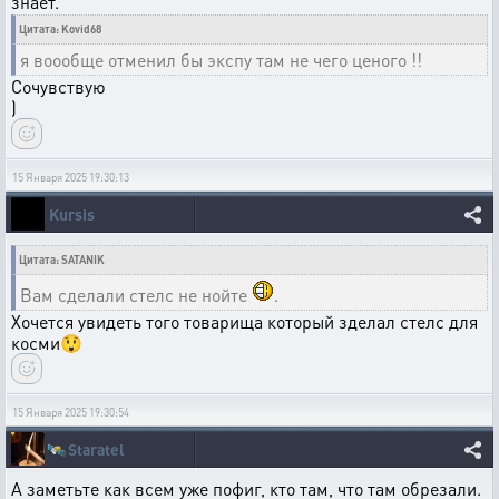
знает.
Цитата: Kovid68
я воообще отменил бы экспу там не чего ценого !!
Сочувствую
)
15 Января 2025 19:30:13
Kursis
Цитата: SATANIK
Вам сделали стелс не нойте
.
Хочется увидеть того товарища который зделал стелс для
косми😲
15 Января 2025 19:30:54
🛰️
Staratel
А заметьте как всем уже пофиг, кто там, что там обрезали.