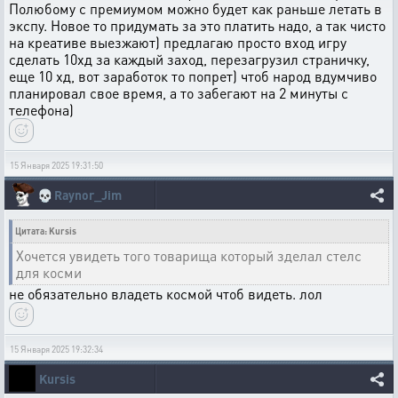
Полюбому с премиумом можно будет как раньше летать в
экспу. Новое то придумать за это платить надо, а так чисто
на креативе выезжают) предлагаю просто вход игру
сделать 10хд за каждый заход, перезагрузил страничку,
еще 10 хд, вот заработок то попрет) чтоб народ вдумчиво
планировал свое время, а то забегают на 2 минуты с
телефона)
15 Января 2025 19:31:50
💀
Raynor_Jim
Цитата: Kursis
Хочется увидеть того товарища который зделал стелс
для косми
не обязательно владеть космой чтоб видеть. лол
15 Января 2025 19:32:34
Kursis