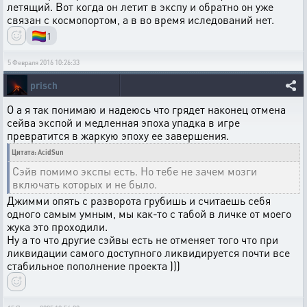
летящий. Вот когда он летит в экспу и обратно он уже
связан с космопортом, а в во время иследований нет.
🏳️‍🌈
1
5 Февраля 2016 10:26:33
prisch
О а я так понимаю и надеюсь что грядет наконец отмена
сейва экспой и медленная эпоха упадка в игре
превратится в жаркую эпоху ее завершения.
Цитата: AcidSun
Сэйв помимо экспы есть. Но тебе не зачем мозги
включать которых и не было.
Джимми опять с разворота грубишь и считаешь себя
одного самым умным, мы как-то с табой в личке от моего
жука это проходили.
Ну а то что другие сэйвы есть не отменяет того что при
ликвидации самого доступного ликвидируется почти все
стабильное пополнение проекта )))