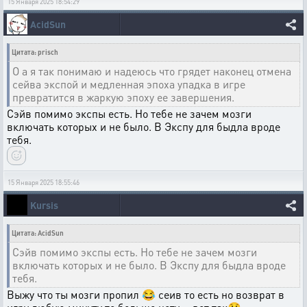
15 Января 2025 18:54:29
AcidSun
Цитата: prisch
О а я так понимаю и надеюсь что грядет наконец отмена
сейва экспой и медленная эпоха упадка в игре
превратится в жаркую эпоху ее завершения.
Сэйв помимо экспы есть. Но тебе не зачем мозги
включать которых и не было. В Экспу для быдла вроде
тебя.
15 Января 2025 18:55:46
Kursis
Цитата: AcidSun
Сэйв помимо экспы есть. Но тебе не зачем мозги
включать которых и не было. В Экспу для быдла вроде
тебя.
Выжу что ты мозги пропил 😂 сеив то есть но возврат в