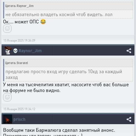
Цитата: Raynor_Jim
не обязательно владеть космой чтоб видеть. лол
Ок.... может ОПС 😂
15 Января 2025 19:34:09
💀
Raynor_Jim
Цитата: Staratel
предлагаю просто вход игру сделать 10хд за каждый
заход
У меня на тысячелития хватит, насосите чтоб вас больше
на форуме не было видно.
15 Января 2025 19:34:12
prisch
Вообщем таки Бармалюга сделал занятный анонс.
Посмотрим что теперь нарелизят ;-)