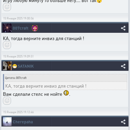
игру любую минуту то больше нету.... вот так😲
15 Января 2025 19:00:56
007craft
КА, тогда верните инвиз для станций !
15 Января 2025 19:09:51
😷
SATANIK
Цитата: 007craft
КА, тогда верните инвиз для станций !
Вам сделали стелс не нойте
.
15 Января 2025 19:12:46
Cherepaha