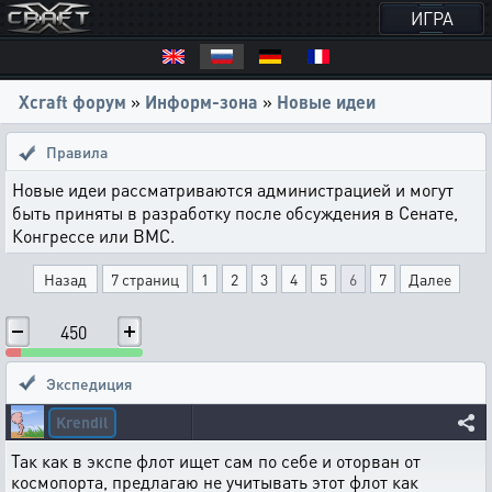
ИГРА
Xcraft форум
»
Информ-зона
»
Новые идеи
Правила
Новые идеи рассматриваются администрацией и могут
быть приняты в разработку после обсуждения в Сенате,
Конгрессе или ВМС.
Назад
7 страниц
1
2
3
4
5
6
7
Далее
450
Экспедиция
Krendil
Так как в экспе флот ищет сам по себе и оторван от
космопорта, предлагаю не учитывать этот флот как