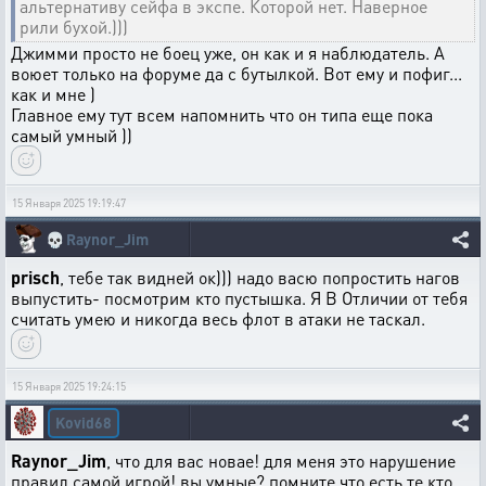
альтернативу сейфа в экспе. Которой нет. Наверное
рили бухой.)))
Джимми просто не боец уже, он как и я наблюдатель. А
воюет только на форуме да с бутылкой. Вот ему и пофиг...
как и мне )
Главное ему тут всем напомнить что он типа еще пока
самый умный ))
15 Января 2025 19:19:47
💀
Raynor_Jim
prisch
, тебе так видней ок))) надо васю попростить нагов
выпустить- посмотрим кто пустышка. Я В Отличии от тебя
считать умею и никогда весь флот в атаки не таскал.
15 Января 2025 19:24:15
Kovid68
Raynor_Jim
, что для вас новае! для меня это нарушение
правил самой игрой! вы умные? помните что есть те кто