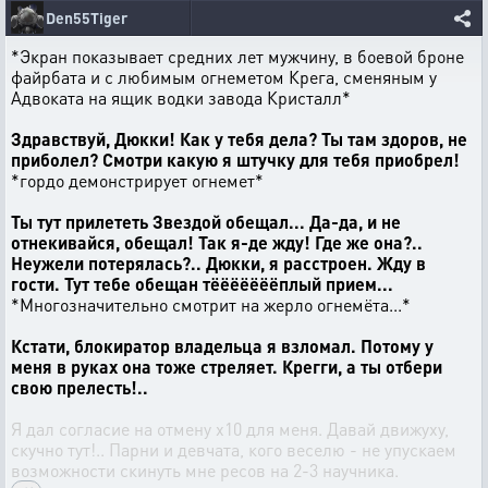
Den55Tiger
*Экран показывает средних лет мужчину, в боевой броне
файрбата и с любимым огнеметом Крега, сменяным у
Адвоката на ящик водки завода Кристалл*
Здравствуй, Дюкки! Как у тебя дела? Ты там здоров, не
приболел? Смотри какую я штучку для тебя приобрел!
*гордо демонстрирует огнемет*
Ты тут прилететь Звездой обещал... Да-да, и не
отнекивайся, обещал! Так я-де жду! Где же она?..
Неужели потерялась?.. Дюкки, я расстроен. Жду в
гости. Тут тебе обещан тёёёёёёёплый прием...
*Многозначительно смотрит на жерло огнемёта...*
Кстати, блокиратор владельца я взломал. Потому у
меня в руках она тоже стреляет. Крегги, а ты отбери
свою прелесть!..
Я дал согласие на отмену x10 для меня. Давай движуху,
скучно тут!.. Парни и девчата, кого веселю - не упускаем
возможности скинуть мне ресов на 2-3 научника.