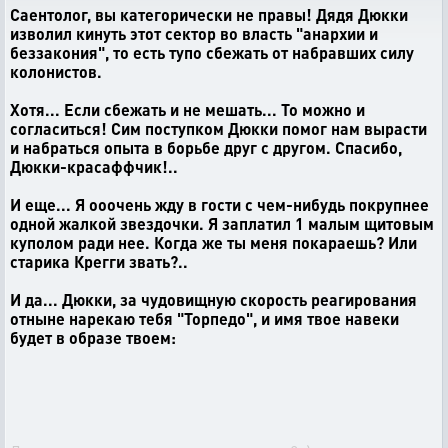
Саентолог, вы категорически не правы! Дядя Дюкки
изволил кинуть этот сектор во власть "анархии и
беззакония", то есть тупо сбежать от набравших силу
колонистов.
Хотя... Если сбежать и не мешать... То можно и
согласиться! Сим поступком Дюкки помог нам вырасти
и набраться опыта в борьбе друг с другом. Спасибо,
Дюкки-красаффчик!..
И еще... Я ооочень жду в гости с чем-нибудь покрупнее
одной жалкой звездочки. Я заплатил 1 малым щитовым
куполом ради нее. Когда же ты меня покараешь? Или
старика Крегги звать?..
И да... Дюкки, за чудовищную скорость реагирования
отныне нарекаю тебя "Торпедо", и имя твое навеки
будет в образе твоем: