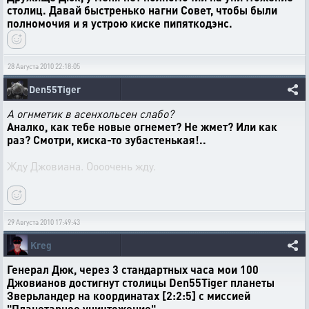
столиц. Давай быстренько нагни Совет, чтобы были
полномочия и я устрою киске пипяткодэнс.
28 Августа 2010 22:18:05
Den55Tiger
А огнметик в асенхольсен слабо?
Аналко, как тебе новые огнемет? Не жмет? Или как
раз? Смотри, киска-то зубастенькая!..
Жду Джовиана. Оооочень жду.
29 Августа 2010 17:49:43
Kreg
Генерал Дюк, через 3 стандартных часа мои 100
Джовианов достигнут столицы Den55Tiger планеты
Зверьландер на координатах [2:2:5] c миссией
"Планетарное уничтожение".