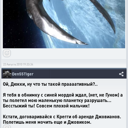
22 Августа 2010 19:33:34
Den55Tiger
Ой, Дюкки, ну что ты такой праааативный?..
Я тебя в обнимку с синей мордой ждал, (нет, не Гуном) а
ты полетел мою маленькую планетку разрушать...
Бесстыжий ты! Совсем плохой мальчик!
Кстати, договаривайся с Крегги об аренде Джовианов.
Полетишь меня мочить еще и Джовиком.