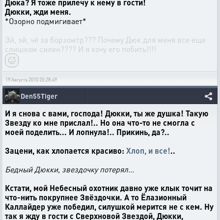
Дюка? Я тоже прилечу к нему в гости!
Дюкки, жди меня.
*Озорно подмигивает*
Эй, эй, чё за борзомтр??? Почему Дюк для меня все еще
слишком силен???? И я хочу его побить!!!!
19 Августа 2010 20:28:49
Den55Tiger
И я снова с вами, господа! Дюкки, ты же душка! Такую
Звезду ко мне прислал!.. Но она что-то не смогла с
моей поделить... И лопнула!.. Прикинь, да?..
Зацени, как хлопается красиво:
Хлоп, и все!
..
Бедный Дюкки, звездочку потерял...
Кстати, мой Небесный охотник давно уже клык точит на
что-нить покрупнее Звёздочки. А то Ёлазионный
Каллайдер уже победил, силушкой мерится не с кем. Ну
так я жду в гости с Сверхновой Звездой, Дюкки,