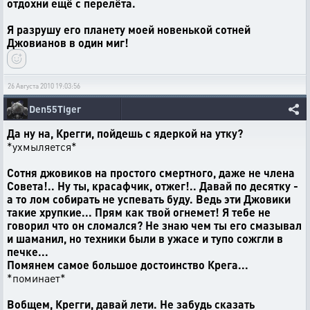
отдохни ещё с перелёта.
Я разрушу его планету моей новенькой сотней
Джовианов в один миг!
26 Августа 2010 19:03:56
Den55Tiger
Да ну на, Крегги, пойдешь с ядеркой на утку?
*ухмыляется*
Сотня джовиков на простого смертного, даже не члена
Совета!.. Ну ты, красафчик, отжег!.. Давай по десятку -
а то лом собирать не успевать буду. Ведь эти Джовики
такие хрупкие... Прям как твой огнемет! Я тебе не
говорил что он сломался? Не знаю чем ты его смазывал
и шаманил, но техники были в ужасе и тупо сожгли в
печке...
Помянем самое большое достоинство Крега...
*поминает*
Вобщем, Крегги, давай лети. Не забудь сказать