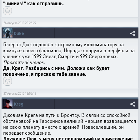
"чииииз!" как отправишь.
26 Августа 2010 20:26:27
Duke
Генерал Дюк подошёл к огромному иллюминатору на
кампусе своего флагмана, Норада: снаружи в верфях и на
учениях уже 1999 Звёзд Смерти и 999 Сверхновых.
Проклятый щенок.
Да, Крег. Разберись с ним. Доложи как будет
покончено, я присвою тебе звание.
27 Августа 2010 18:55:19
Kreg
Джовиан Крега на пути к Бронтсу. В связи со спокойной
обстановкой на Тарсонисе великий маршал возвращается
на свою планету вместе с армией. Повеселевший, он
передаёт сообщение.
Дружище Дюк, у меня нет полномочий на уничтожение