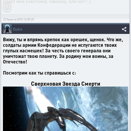
Дадут мне участника, наконец, или нет?..)
22 Августа 2010 12:09:25
Duke
Вижу, ты и впрямь крепок как орешек, щенок. Что же,
солдаты армии Конфедерации не испугаются твоих
глупых насмешек! За честь своего генерала они
уничтожат твою планету. За родину мои воины, за
Отечество!
Посмотрим как ты справишься с:
Сверхновая Звезда Смерти