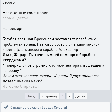
серого.
Несюжетные коментарии
серым цветом
.
Например:
Голубая заря над Браксисом заставляет позабыть о
проблемах войны. Разговор состоялся в капитанской
кабине флагманского корабля Александр
Итак, Жерар. Ты хочешь моей помощи в борьбе с
ксерджами?
* повернулся от огромного иллюминатора к вошедшему
генералу *
Зачем этот человек, странный давний друг прошлого
позвал именно меня?
Я люблю Старкрафт!
Назад
2 страниц
1
2
Далее
Страшное оружие: Звезда Смерти!