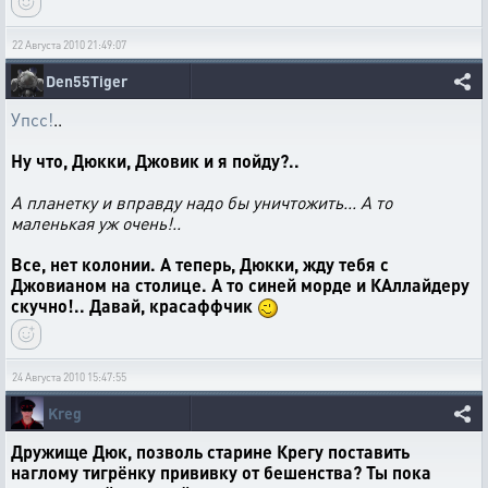
22 Августа 2010 21:49:07
Den55Tiger
Упсс!
..
Ну что, Дюкки, Джовик и я пойду?..
А планетку и вправду надо бы уничтожить... А то
маленькая уж очень!..
Все, нет колонии. А теперь, Дюкки, жду тебя с
Джовианом на столице. А то синей морде и КАллайдеру
скучно!.. Давай, красаффчик
24 Августа 2010 15:47:55
Kreg
Дружище Дюк, позволь старине Крегу поставить
наглому тигрёнку прививку от бешенства? Ты пока