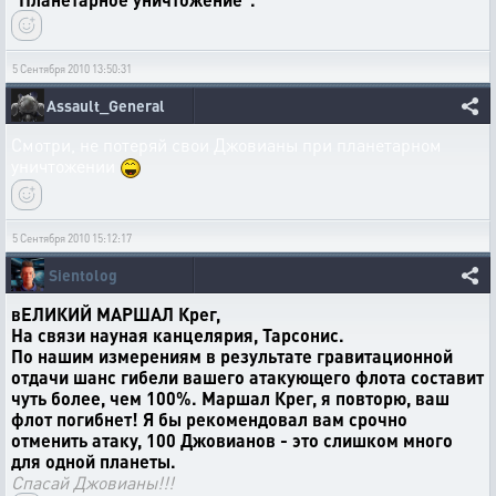
5 Сентября 2010 13:50:31
Assault_General
Смотри, не потеряй свои Джовианы при планетарном
уничтожении
5 Сентября 2010 15:12:17
Sientolog
вЕЛИКИЙ МАРШАЛ Крег,
На связи науная канцелярия, Тарсонис.
По нашим измерениям в результате гравитационной
отдачи шанс гибели вашего атакующего флота составит
чуть более, чем 100%. Маршал Крег, я повторю, ваш
флот погибнет! Я бы рекомендовал вам срочно
отменить атаку, 100 Джовианов - это слишком много
для одной планеты.
Спасай Джовианы!!!